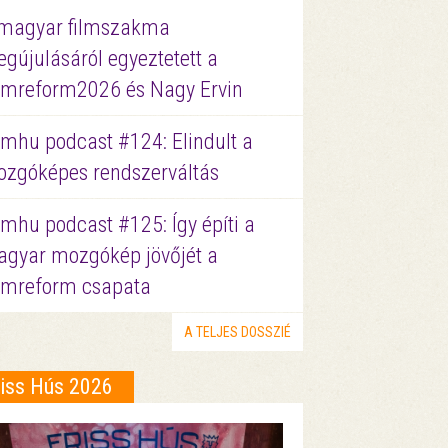
magyar filmszakma
gújulásáról egyeztetett a
lmreform2026 és Nagy Ervin
lmhu podcast #124: Elindult a
zgóképes rendszerváltás
lmhu podcast #125: Így építi a
gyar mozgókép jövőjét a
lmreform csapata
A TELJES DOSSZIÉ
riss Hús 2026