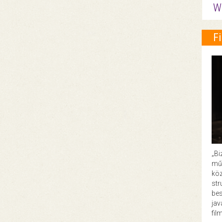
W
F
„Bi
műk
köz
str
bes
ja
fil