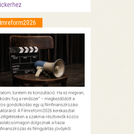
ickerhez
ilmreform2026
zalom, türelem és konzultáció. Ha ez megvan,
ödni fog a rendszer” – megkezdődött a
ös gondolkodás egy új filmfinanszírozási
uktúráról. A Filmreform2026 kerekasztal-
zélgetéseken a szakmai résztvevők közös
vaslatcsomagon dolgoznak a hazai
mfinanszírozás és filmgyártás jövőjéről.