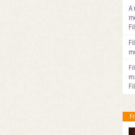
A 
me
Fi
Fi
mo
Fi
ma
Fi
F