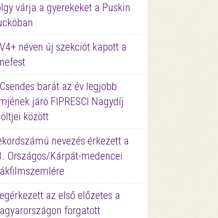
lgy várja a gyerekeket a Puskin
uckóban
V4+ néven új szekciót kapott a
nefest
 Csendes barát az év legjobb
lmjének járó FIPRESCI Nagydíj
löltjei között
ekordszámú nevezés érkezett a
3. Országos/Kárpát-medencei
iákfilmszemlére
gérkezett az első előzetes a
agyarországon forgatott