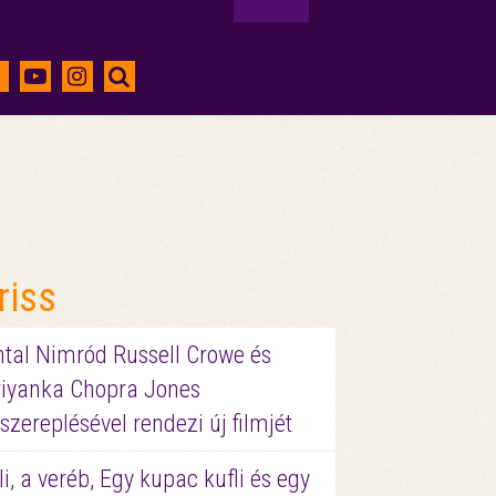
riss
ntal Nimród Russell Crowe és
riyanka Chopra Jones
szereplésével rendezi új filmjét
li, a veréb, Egy kupac kufli és egy