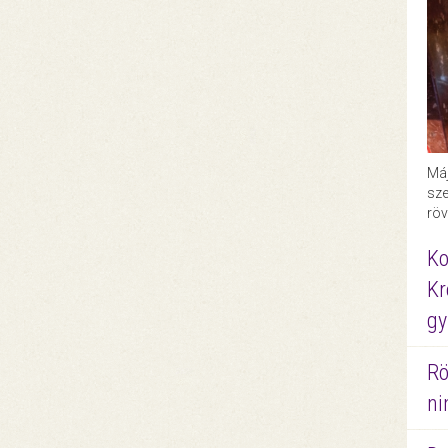
Máj
sze
röv
Ko
Kr
gy
Rö
ni