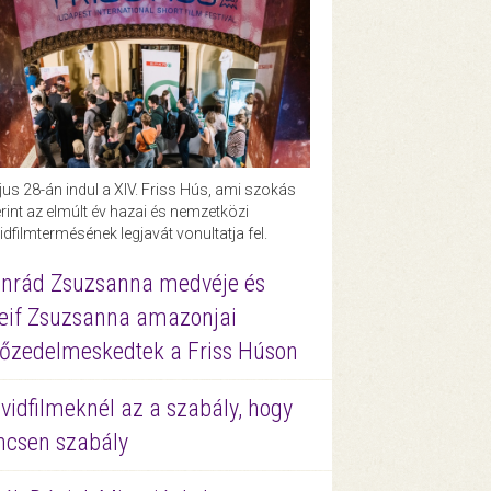
us 28-án indul a XIV. Friss Hús, ami szokás
rint az elmúlt év hazai és nemzetközi
idfilmtermésének legjavát vonultatja fel.
nrád Zsuzsanna medvéje és
eif Zsuzsanna amazonjai
őzedelmeskedtek a Friss Húson
vidfilmeknél az a szabály, hogy
ncsen szabály