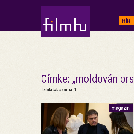
HIRDETÉS
HÍR
Címke: „moldován ors
Találatok száma: 1
magazin