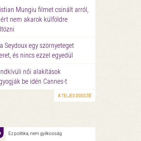
istian Mungiu filmet csinált arról,
ért nem akarok külföldre
ltözni
a Seydoux egy szörnyeteget
eret, és nincs ezzel egyedül
ndkívüli női alakítások
gyogják be idén Cannes-t
A TELJES DOSSZIÉ
Ez politika, nem gyilkosság.