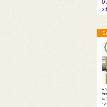
De
ad
C
A p
önr
szé
vör