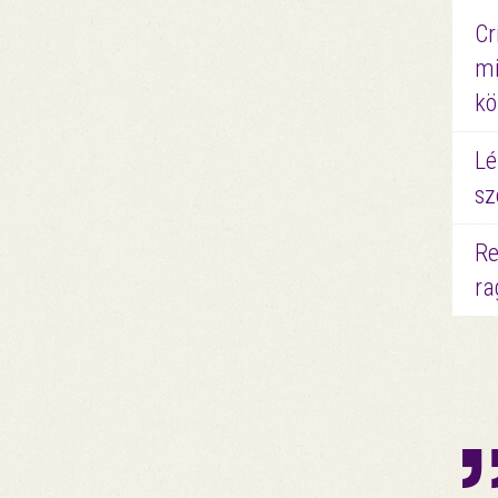
Cr
mi
kö
Lé
sz
Re
ra