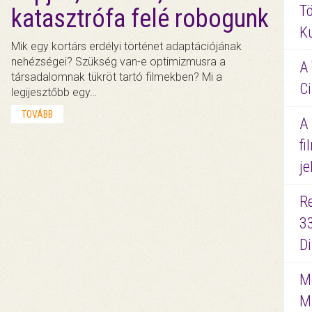
Tö
katasztrófa felé robogunk
K
Mik egy kortárs erdélyi történet adaptációjának
nehézségei? Szükség van-e optimizmusra a
A 
társadalomnak tükröt tartó filmekben? Mi a
Ci
legijesztőbb egy…
TOVÁBB
A
fi
je
R
3
D
Me
M