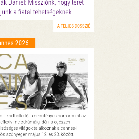
ák Dániel: Missziónk, hogy teret
junk a fiatal tehetségeknek
A TELJES DOSSZIÉ
annes 2026
olitikai thrillertől a neonfényes horroron át az
eflexív melodrámáig idén is egészen
lsőséges világok találkoznak a cannes-i
ös szőnyegen május 12. és 23. között.