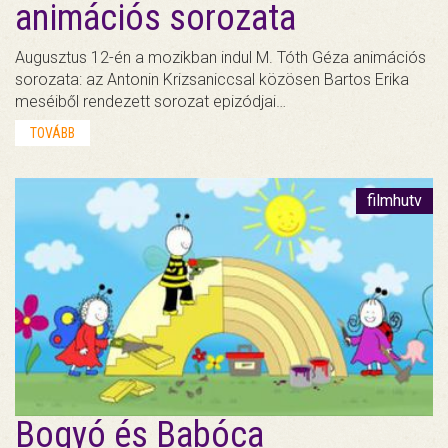
animációs sorozata
Augusztus 12-én a mozikban indul M. Tóth Géza animációs
sorozata: az Antonin Krizsaniccsal közösen Bartos Erika
meséiből rendezett sorozat epizódjai…
TOVÁBB
filmhutv
Bogyó és Babóca