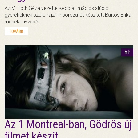
Az M. Tóth Géza vezette Kedd animációs stúdió
gyerekeknek szóló rajzfilmsorozatot készített Bartos Erika
mesekönyvéből.
TOVÁBB
hír
Az 1 Montreal-ban, Gödrös új
filmet készít