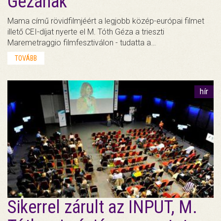
Gézának
Mama című rövidfilmjéért a legjobb közép-európai filmet
illető CEI-díjat nyerte el M. Tóth Géza a trieszti
Maremetraggio filmfesztiválon - tudatta a…
TOVÁBB
hír
Sikerrel zárult az INPUT, M.