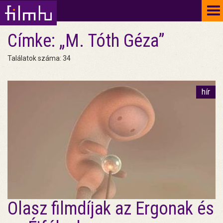
To
na
Címke: „M. Tóth Géza”
Találatok száma: 34
hír
Olasz filmdíjak az Ergonak és