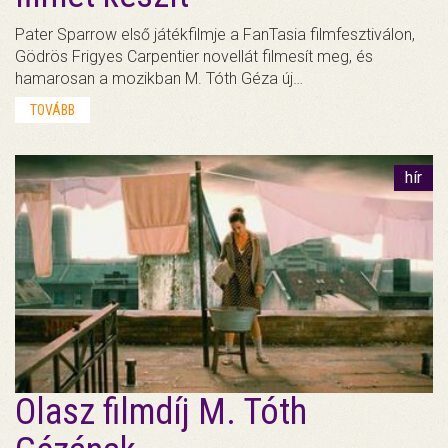
Pater Sparrow első játékfilmje a FanTasia filmfesztiválon,
Gödrös Frigyes Carpentier novellát filmesít meg, és
hamarosan a mozikban M. Tóth Géza új…
TOVÁBB
hír
Olasz filmdíj M. Tóth