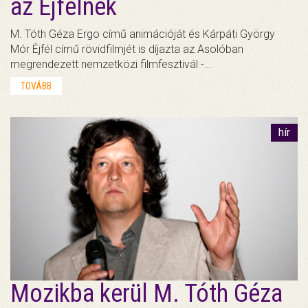
az Éjfélnek
M. Tóth Géza Ergo című animációját és Kárpáti György
Mór Éjfél című rövidfilmjét is díjazta az Asolóban
megrendezett nemzetközi filmfesztivál -…
TOVÁBB
hír
Mozikba kerül M. Tóth Géza