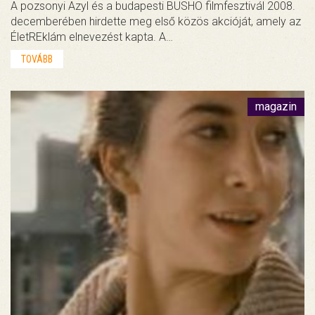
A pozsonyi Azyl és a budapesti BUSHO filmfesztivál 2008.
decemberében hirdette meg első közös akcióját, amely az
ÉletREklám elnevezést kapta. A…
TOVÁBB
magazin