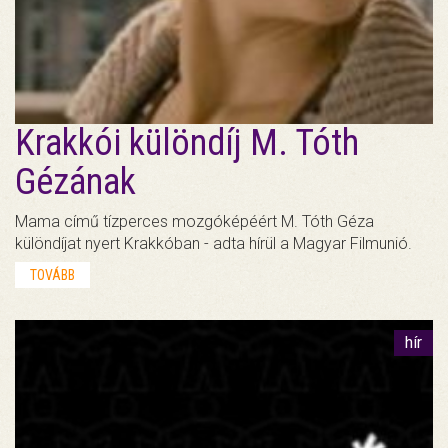
Krakkói különdíj M. Tóth
Gézának
Mama című tízperces mozgóképéért M. Tóth Géza
különdíjat nyert Krakkóban - adta hírül a Magyar Filmunió.
TOVÁBB
hír