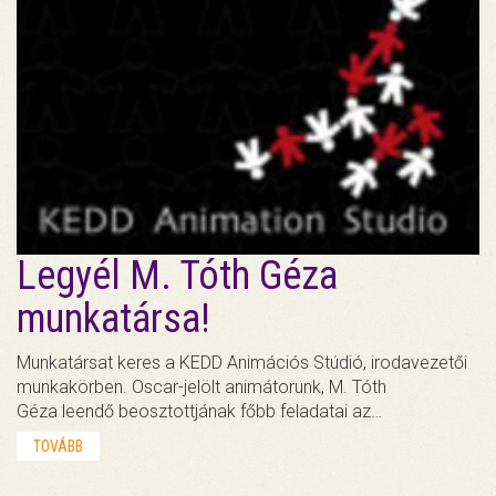
Legyél M. Tóth Géza
munkatársa!
Munkatársat keres a KEDD Animációs Stúdió, irodavezetői
munkakörben. Oscar-jelölt animátorunk, M. Tóth
Géza leendő beosztottjának főbb feladatai az…
TOVÁBB