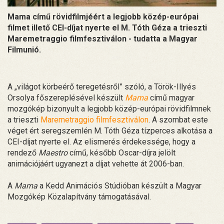
Mama című rövidfilmjéért a legjobb közép-európai
filmet illető CEI-díjat nyerte el M. Tóth Géza a trieszti
Maremetraggio filmfesztiválon - tudatta a Magyar
Filmunió.
A „világot körbeérő teregetésről” szóló, a Török-Illyés
Orsolya főszereplésével készült
Mama
című magyar
mozgókép bizonyult a legjobb közép-európai rövidfilmnek
a trieszti
Maremetraggio filmfesztiválon
. A szombat este
véget ért seregszemlén M. Tóth Géza tízperces alkotása a
CEI-díjat nyerte el. Az elismerés érdekessége, hogy a
rendező
Maestro
című, később Oscar-díjra jelölt
animációjáért ugyanezt a díjat vehette át 2006-ban.
A
Mama
a Kedd Animációs Stúdióban készült a Magyar
Mozgókép Közalapítvány támogatásával.