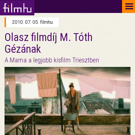
To
na
2010. 07. 05. filmhu
Olasz filmdíj M. Tóth
Gézának
A Mama a legjobb kisfilm Triesztben