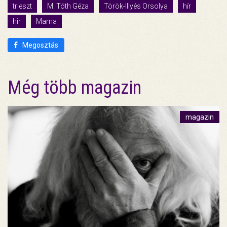
trieszt
M. Tóth Géza
Török-Illyés Orsolya
hír
hir
Mama
Megosztás
Még több magazin
magazin