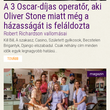
A 3 Oscar-díjas operatőr, aki
Oliver Stone miatt még a
házasságát is feláldozta
Robert Richardson vallomásai
Kill Bill, A szakasz, Casino, Született gyilkosok, Becstelen
Brigantyk, Django elszabadul. Csak néhány cím minden
idők egyik legnagyobb hatású…
TOVÁBB
magazin