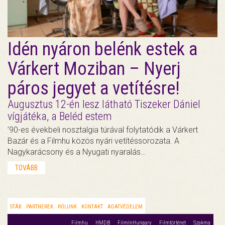
Idén nyáron belénk estek a
Várkert Moziban – Nyerj
páros jegyet a vetítésre!
Augusztus 12-én lesz látható Tiszeker Dániel
vígjátéka, a Beléd estem
’90-es évekbeli nosztalgia túrával folytatódik a Várkert
Bazár és a Filmhu közös nyári vetítéssorozata. A
Nagykarácsony és a Nyugati nyaralás…
TOVÁBB
STÁB
PARTNEREK
RÓLUNK
KONTAKT
ADATVÉDELEM
Filmhu
HMDB
FilmInHungary
Filmtörténet
Szakma