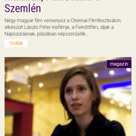
Szemlén
Négy magyar film versenyez a Chennai Filmfesztiválon,
elkészült László Péter kisfilmje, a Felnőttfilm, díjak a
Napszúrásnak, plázában népszerűsítik…
TOVÁBB
magazin