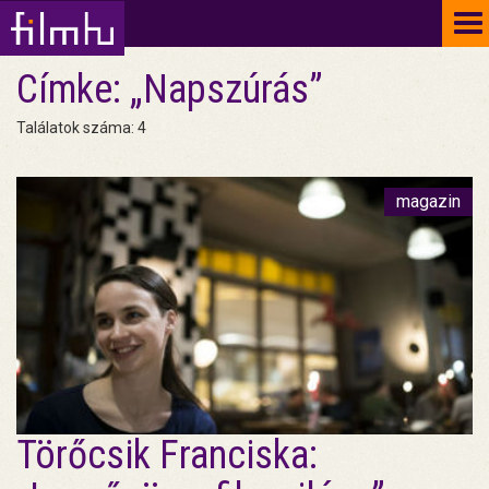
To
na
Címke: „Napszúrás”
Találatok száma: 4
magazin
Törőcsik Franciska: