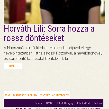
Horváth Lili: Sorra hozza a
rossz döntéseket
A Napszúrás című filmben Maja kisbabájával él egy
nevelőintézetben. Itt találkozik Rózsával, a nevelőnőnővel,
és sorsdöntő kapcsolat bontakozik ki…
TOVÁBB
STÁB
PARTNEREK
RÓLUNK
KONTAKT
ADATVÉDELEM
Filmhu
HMDB
FilmInHungary
Filmtörténet
Szakma