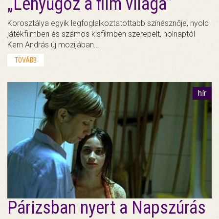
„Lenyűgöz a film világa”
Korosztálya egyik legfoglalkoztatottabb színésznője, nyolc
játékfilmben és számos kisfilmben szerepelt, holnaptól
Kern András új mozijában…
TOVÁBB
hír
Párizsban nyert a Napszúrás