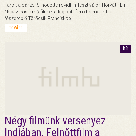
Tarolt a párizsi Silhouette rövidfilmfesztiválon Horváth Lili
Napszúrás című filmje: a legjobb film díja mellett a
főszereplő Törőcsik Franciskaé…
TOVÁBB
hír
Négy filmünk versenyez
Indiában, Felnőttfilm a