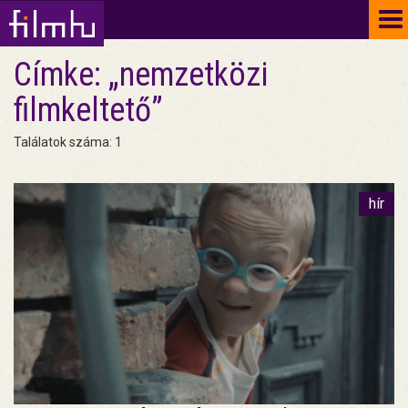
To
na
Címke: „nemzetközi
filmkeltető”
Találatok száma: 1
hír