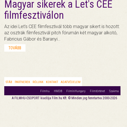
Magyar sikerek a Let's CEE
filmfesztiválon
Az idei Let's CEE filmfesztivál több magyar sikert is hozott:
az osztrák filmfesztivál pitch fórumán két magyar alkotó,
Fabricius Gábor és Baranyi…
TOVÁBB
STÁB
PARTNEREK
RÓLUNK
KONTAKT
ADATVÉDELEM
Filmhu
HMDB
FilmInHungary
Filmtörténet
Szakma
A FILMHU-CSOPORT kiadója Film.hu Kft. © Minden jog fenntartva 2000-2026