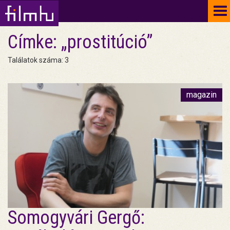
To
na
Címke: „prostitúció”
Találatok száma: 3
magazin
Somogyvári Gergő: