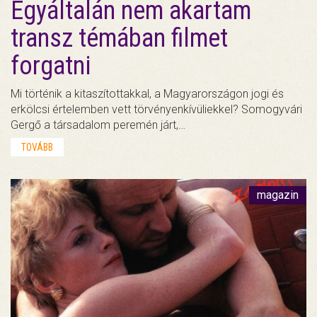
Egyáltalán nem akartam
transz témában filmet
forgatni
Mi történik a kitaszítottakkal, a Magyarországon jogi és
erkölcsi értelemben vett törvényenkívüliekkel? Somogyvári
Gergő a társadalom peremén járt,…
TOVÁBB
magazin