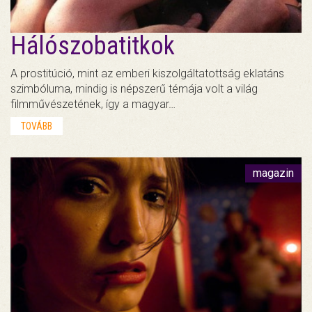
Hálószobatitkok
A prostitúció, mint az emberi kiszolgáltatottság eklatáns
szimbóluma, mindig is népszerű témája volt a világ
filmművészetének, így a magyar…
TOVÁBB
magazin