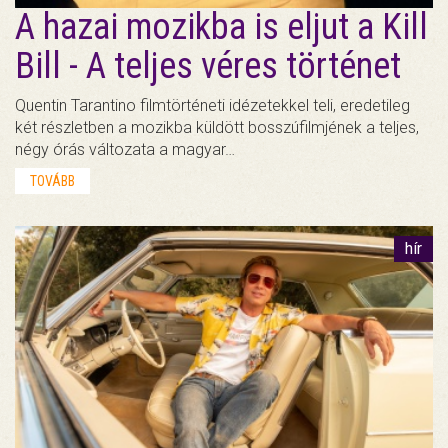
A hazai mozikba is eljut a Kill
Bill - A teljes véres történet
Quentin Tarantino filmtörténeti idézetekkel teli, eredetileg
két részletben a mozikba küldött bosszúfilmjének a teljes,
négy órás változata a magyar…
TOVÁBB
hír