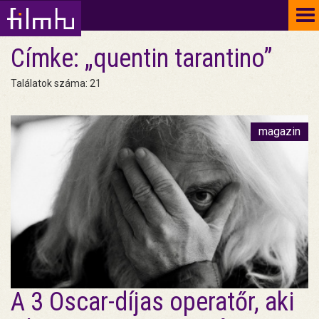
To
na
Címke: „quentin tarantino”
Találatok száma: 21
magazin
A 3 Oscar-díjas operatőr, aki