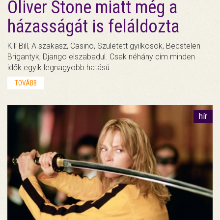
Oliver Stone miatt még a
házasságát is feláldozta
Kill Bill, A szakasz, Casino, Született gyilkosok, Becstelen
Brigantyk, Django elszabadul. Csak néhány cím minden
idők egyik legnagyobb hatású…
TOVÁBB
hír