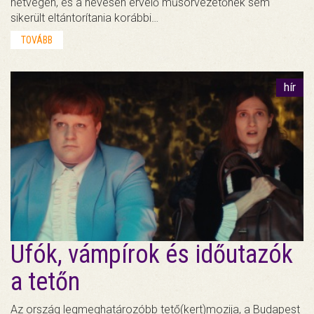
hétvégén, és a hevesen érvelő műsorvezetőnek sem
sikerült eltántorítania korábbi…
TOVÁBB
hír
Ufók, vámpírok és időutazók
a tetőn
Az ország legmeghatározóbb tető(kert)mozija, a Budapest