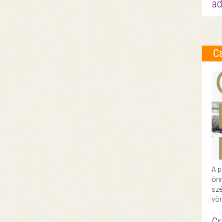
ad
C
A p
önr
szé
vör
Cr