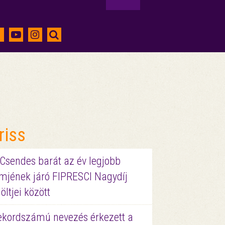
riss
 Csendes barát az év legjobb
lmjének járó FIPRESCI Nagydíj
löltjei között
ekordszámú nevezés érkezett a