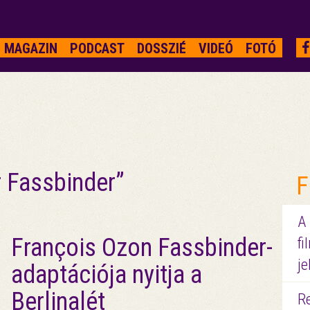
MAGAZIN
PODCAST
DOSSZIÉ
VIDEÓ
FOTÓ
r Fassbinder”
F
A
François Ozon Fassbinder-
fi
je
adaptációja nyitja a
Berlinalét
R