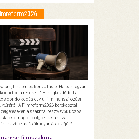
ilmreform2026
zalom, türelem és konzultáció. Ha ez megvan,
ödni fog a rendszer” – megkezdődött a
ös gondolkodás egy új filmfinanszírozási
uktúráról. A Filmreform2026 kerekasztal-
zélgetéseken a szakmai résztvevők közös
vaslatcsomagon dolgoznak a hazai
mfinanszírozás és filmgyártás jövőjéről.
magyar filmszakma