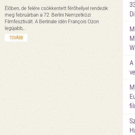
3
Élőben, de felére csökkentett férőhellyel rendezik
D
meg februárban a 72. Berlini Nemzetközi
Filmfesztivált. A Berlinale idén François Ozon
legújabb,…
Me
M
TOVÁBB
W
A 
ve
M
E
f
S
Ha