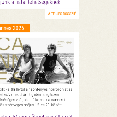
junk a fiatal tehetségeknek
A TELJES DOSSZIÉ
annes 2026
olitikai thrillertől a neonfényes horroron át az
eflexív melodrámáig idén is egészen
lsőséges világok találkoznak a cannes-i
ös szőnyegen május 12. és 23. között.
istian Mungiu filmet csinált arról,