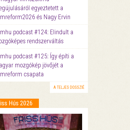
gújulásáról egyeztetett a
lmreform2026 és Nagy Ervin
lmhu podcast #124: Elindult a
zgóképes rendszerváltás
lmhu podcast #125: Így építi a
gyar mozgókép jövőjét a
lmreform csapata
A TELJES DOSSZIÉ
riss Hús 2026