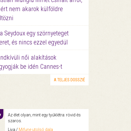
ért nem akarok külföldre
ltözni
a Seydoux egy szörnyeteget
eret, és nincs ezzel egyedül
ndkívüli női alakítások
gyogják be idén Cannes-t
A TELJES DOSSZIÉ
Az élet olyan, mint egy tyúklétra: rövid és
szaros.
Liva /
Mifune utolsó dala