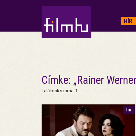
HIRDETÉS
HÍR
Címke: „Rainer Werne
Találatok száma: 1
hír