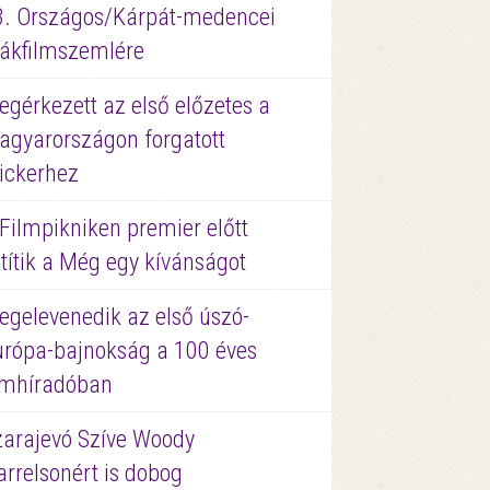
3. Országos/Kárpát-medencei
iákfilmszemlére
gérkezett az első előzetes a
agyarországon forgatott
ickerhez
Filmpikniken premier előtt
títik a Még egy kívánságot
egelevenedik az első úszó-
urópa-bajnokság a 100 éves
ilmhíradóban
zarajevó Szíve Woody
rrelsonért is dobog