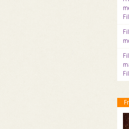
me
Fi
Fi
mo
Fi
ma
Fi
F