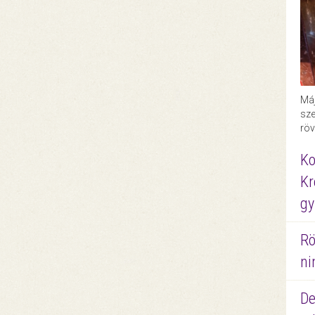
Máj
sze
röv
Ko
Kr
gy
Rö
ni
De