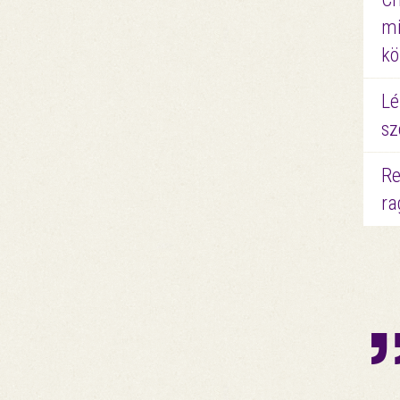
mi
kö
Lé
sz
Re
ra