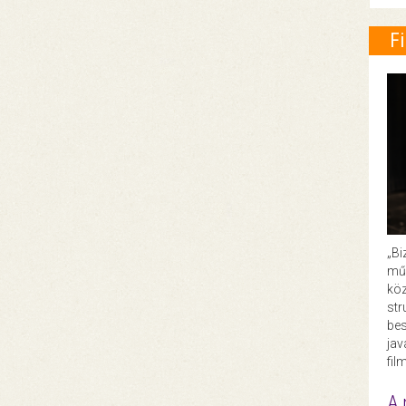
F
„Bi
műk
köz
str
bes
ja
fil
A 