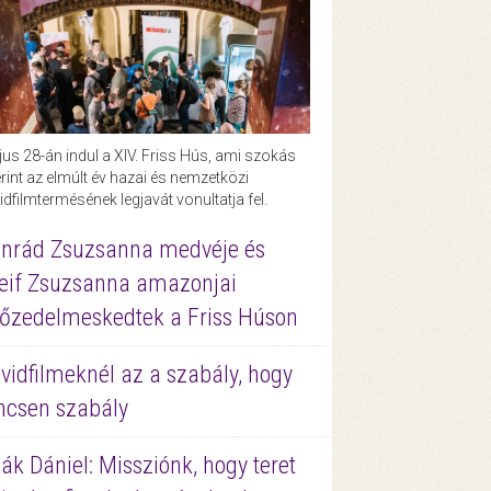
us 28-án indul a XIV. Friss Hús, ami szokás
rint az elmúlt év hazai és nemzetközi
idfilmtermésének legjavát vonultatja fel.
nrád Zsuzsanna medvéje és
eif Zsuzsanna amazonjai
őzedelmeskedtek a Friss Húson
vidfilmeknél az a szabály, hogy
ncsen szabály
ák Dániel: Missziónk, hogy teret