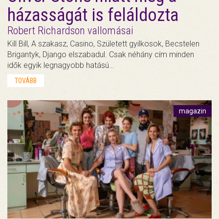
házasságát is feláldozta
Robert Richardson vallomásai
Kill Bill, A szakasz, Casino, Született gyilkosok, Becstelen
Brigantyk, Django elszabadul. Csak néhány cím minden
idők egyik legnagyobb hatású…
TOVÁBB
magazin