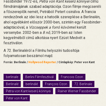
Fassbinder 1972-es,
Petra von Kant keserű könnyei
című
filmdrámájának szabad adaptációja. Ozon filmje megcseréli
a főszereplők nemét, Petrából Petert csinálva. A francia
rendezőnek az idei lesz a hatodik szereplése a Berlinalén,
ahol egyébként először 2000-ben, szintén egy Fassbinder-
adaptációval, a
Vízcseppek a forró kövön
nel került
versenybe. 2002-ben a
8 nő
, 2019-ben az Isten
kegyelméből című alkotása nyert Ezüst Medvét a
fesztiválon.
A 72. Berlinaléról a Filmhu helyszíni tudosítója
folyamatosan beszámol majd.
Forrás: Berlinale /
Hollywood Reporter
/ Címlapkép: Peter von Kant
berlinale
Berlini Filmfesztivál
Francois Ozon
Berlinalé
berlinálé
François Ozon
72. Berlinale
Petra von Kant keserű könnyei
Rainer Werner Fassbinder
Peter von Kant