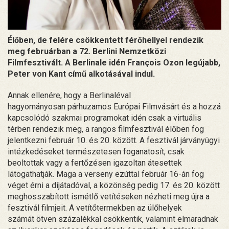
Élőben, de felére csökkentett férőhellyel rendezik
meg februárban a 72. Berlini Nemzetközi
Filmfesztivált. A Berlinale idén François Ozon legújabb,
Peter von Kant című alkotásával indul.
Annak ellenére, hogy a Berlinaléval
hagyományosan párhuzamos Európai Filmvásárt és a hozzá
kapcsolódó szakmai programokat idén csak a virtuális
térben rendezik meg, a rangos filmfesztivál élőben fog
jelentkezni február 10. és 20. között. A fesztivál járványügyi
intézkedéseket természetesen foganatosít, csak
beoltottak vagy a fertőzésen igazoltan átesettek
látogathatják. Maga a verseny ezúttal február 16-án fog
véget érni a díjátadóval, a közönség pedig 17. és 20. között
meghosszabított ismétlő vetítéseken nézheti meg újra a
fesztivál filmjeit. A vetítőtermekben az ülőhelyek
számát ötven százalékkal csökkentik, valamint elmaradnak