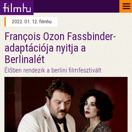
To
na
2022. 01. 12. filmhu
François Ozon Fassbinder-
adaptációja nyitja a
Berlinalét
Élőben rendezik a berlini filmfesztivált