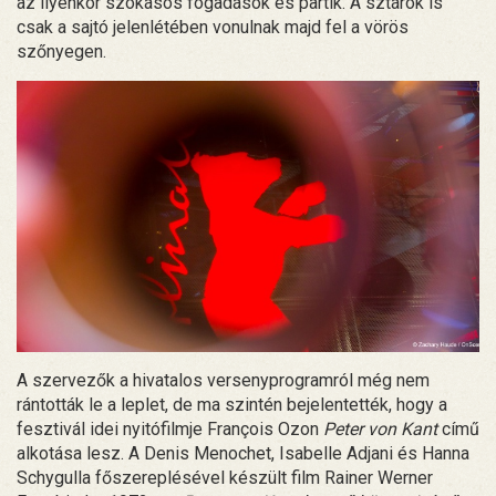
az ilyenkor szokásos fogadások és partik. A sztárok is
csak a sajtó jelenlétében vonulnak majd fel a vörös
szőnyegen.
A szervezők a hivatalos versenyprogramról még nem
rántották le a leplet, de ma szintén bejelentették, hogy a
fesztivál idei nyitófilmje François Ozon
Peter von Kant
című
alkotása lesz. A Denis Menochet, Isabelle Adjani és Hanna
Schygulla főszereplésével készült film Rainer Werner