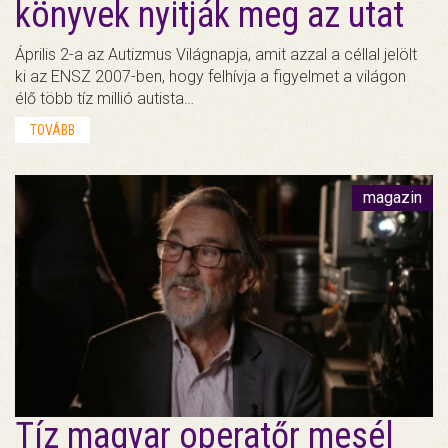
könyvek nyitják meg az utat
Április 2-a az Autizmus Világnapja, amit azzal a céllal jelölt
ki az ENSZ 2007-ben, hogy felhívja a figyelmet a világon
élő több tíz millió autista…
TOVÁBB
magazin
Tíz magyar operatőr mesél