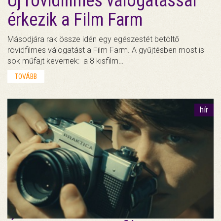
Új rövidfilmes válogatással
érkezik a Film Farm
Másodjára rak össze idén egy egészestét betöltő
rövidfilmes válogatást a Film Farm. A gyűjtésben most is
sok műfajt kevernek: a 8 kisfilm…
TOVÁBB
hír