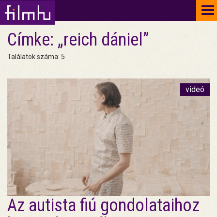
To
na
Címke: „reich dániel”
Találatok száma: 5
videó
Az autista fiú gondolataihoz