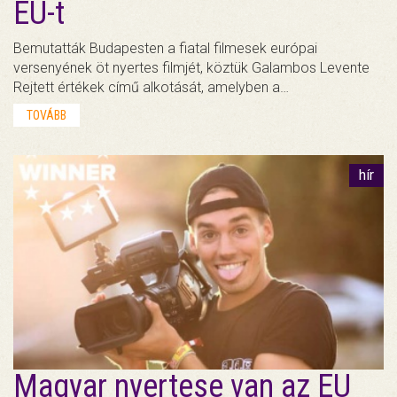
EU-t
Bemutatták Budapesten a fiatal filmesek európai
versenyének öt nyertes filmjét, köztük Galambos Levente
Rejtett értékek című alkotását, amelyben a…
TOVÁBB
hír
Magyar nyertese van az EU