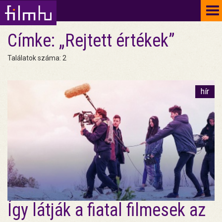
To
na
Címke: „Rejtett értékek”
Találatok száma: 2
hír
Így látják a fiatal filmesek az