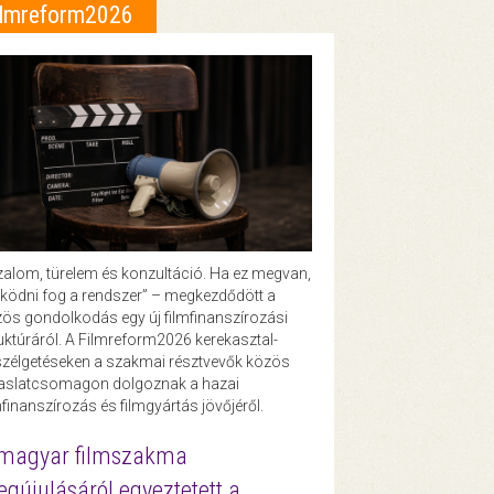
ilmreform2026
zalom, türelem és konzultáció. Ha ez megvan,
ödni fog a rendszer” – megkezdődött a
ös gondolkodás egy új filmfinanszírozási
uktúráról. A Filmreform2026 kerekasztal-
zélgetéseken a szakmai résztvevők közös
vaslatcsomagon dolgoznak a hazai
mfinanszírozás és filmgyártás jövőjéről.
magyar filmszakma
gújulásáról egyeztetett a