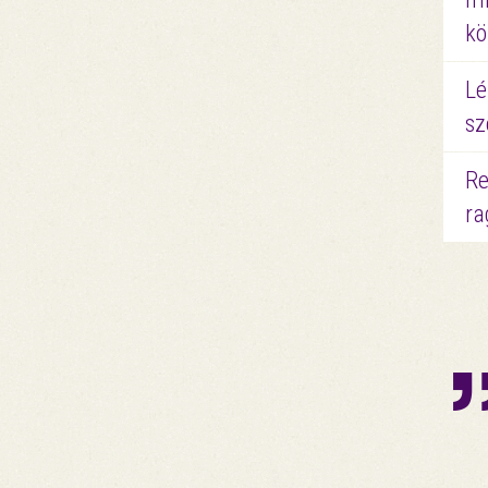
kö
Lé
sz
Re
ra