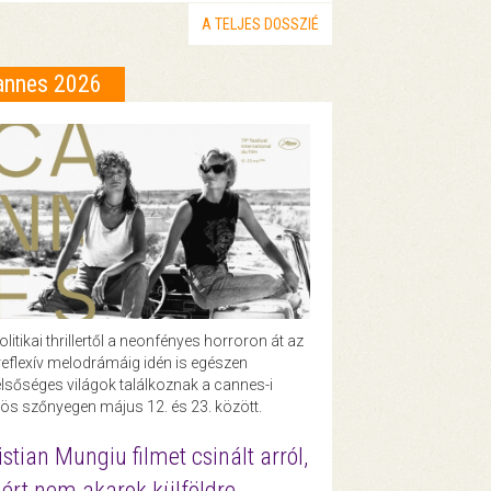
A TELJES DOSSZIÉ
annes 2026
olitikai thrillertől a neonfényes horroron át az
eflexív melodrámáig idén is egészen
lsőséges világok találkoznak a cannes-i
ös szőnyegen május 12. és 23. között.
istian Mungiu filmet csinált arról,
ért nem akarok külföldre