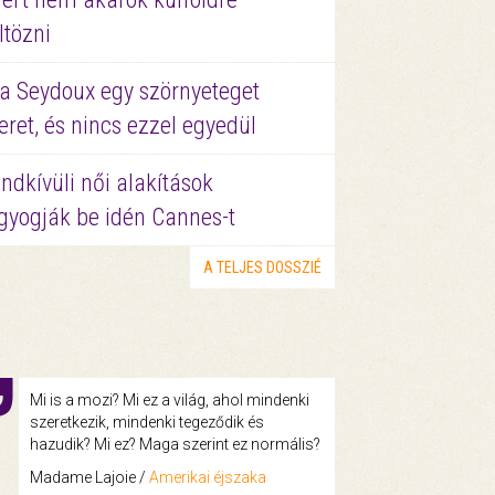
ltözni
a Seydoux egy szörnyeteget
eret, és nincs ezzel egyedül
ndkívüli női alakítások
gyogják be idén Cannes-t
A TELJES DOSSZIÉ
Mi is a mozi? Mi ez a világ, ahol mindenki
szeretkezik, mindenki tegeződik és
hazudik? Mi ez? Maga szerint ez normális?
Madame Lajoie /
Amerikai éjszaka