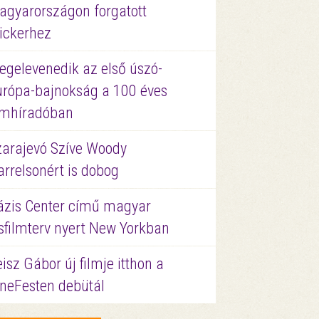
agyarországon forgatott
ickerhez
egelevenedik az első úszó-
urópa-bajnokság a 100 éves
ilmhíradóban
zarajevó Szíve Woody
rrelsonért is dobog
ázis Center című magyar
sfilmterv nyert New Yorkban
isz Gábor új filmje itthon a
ineFesten debütál