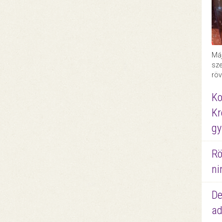
Máj
sze
röv
Ko
Kr
gy
Rö
ni
De
ad