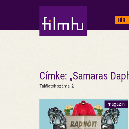
HIRDETÉS
HÍR
Címke: „Samaras Dap
Találatok száma: 2
magazin