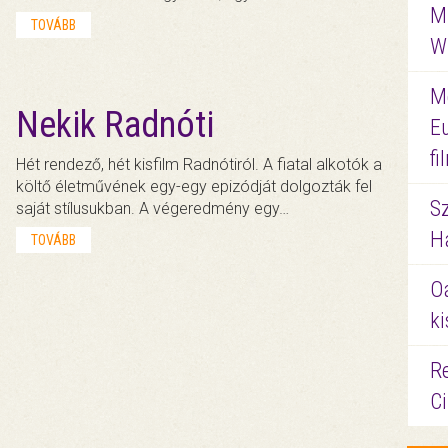
M
TOVÁBB
W
M
Nekik Radnóti
E
f
Hét rendező, hét kisfilm Radnótiról. A fiatal alkotók a
költő életművének egy-egy epizódját dolgozták fel
S
saját stílusukban. A végeredmény egy…
Ha
TOVÁBB
O
ki
Re
C