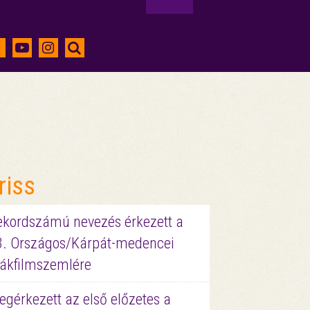
riss
ekordszámú nevezés érkezett a
3. Országos/Kárpát-medencei
iákfilmszemlére
gérkezett az első előzetes a