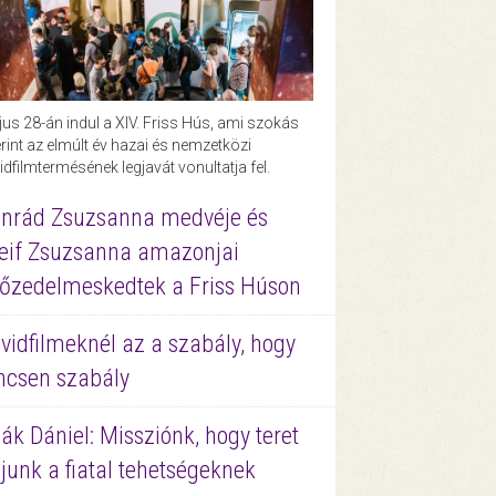
us 28-án indul a XIV. Friss Hús, ami szokás
rint az elmúlt év hazai és nemzetközi
idfilmtermésének legjavát vonultatja fel.
nrád Zsuzsanna medvéje és
eif Zsuzsanna amazonjai
őzedelmeskedtek a Friss Húson
vidfilmeknél az a szabály, hogy
ncsen szabály
ák Dániel: Missziónk, hogy teret
junk a fiatal tehetségeknek