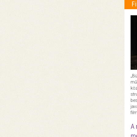
F
„Bi
műk
köz
str
bes
ja
fil
A 
me