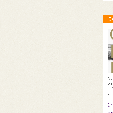
C
A p
önr
szé
vör
Cr
mi