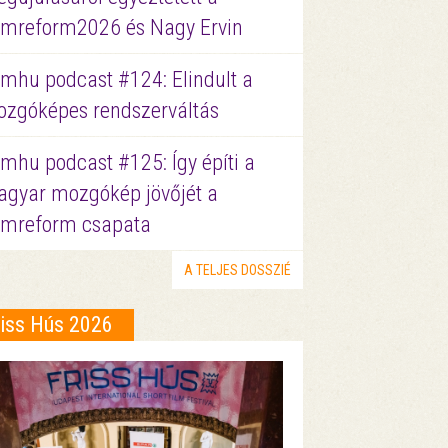
lmreform2026 és Nagy Ervin
lmhu podcast #124: Elindult a
zgóképes rendszerváltás
lmhu podcast #125: Így építi a
gyar mozgókép jövőjét a
lmreform csapata
A TELJES DOSSZIÉ
riss Hús 2026