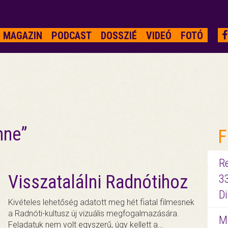
MAGAZIN
PODCAST
DOSSZIÉ
VIDEÓ
FOTÓ
hne”
F
R
Visszatalálni Radnótihoz
3
D
Kivételes lehetőség adatott meg hét fiatal filmesnek
a Radnóti-kultusz új vizuális megfogalmazására.
Me
Feladatuk nem volt egyszerű, úgy kellett a…