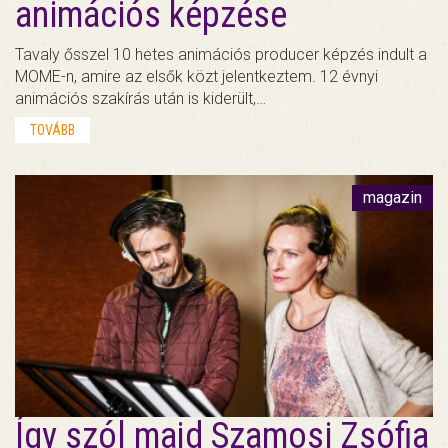
animációs képzése
Tavaly ősszel 10 hetes animációs producer képzés indult a
MOME-n, amire az elsők közt jelentkeztem. 12 évnyi
animációs szakírás után is kiderült,…
TOVÁBB
magazin
Így szól majd Szamosi Zsófia