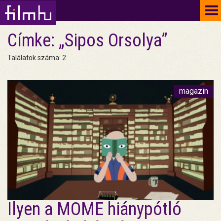
To
na
Címke: „Sipos Orsolya”
Találatok száma: 2
magazin
Ilyen a MOME hiánypótló