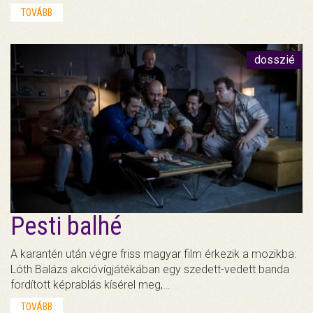
TOVÁBB
dosszié
Pesti balhé
A karantén után végre friss magyar film érkezik a mozikba:
Lóth Balázs akcióvígjátékában egy szedett-vedett banda
fordított képrablás kísérel meg,…
TOVÁBB