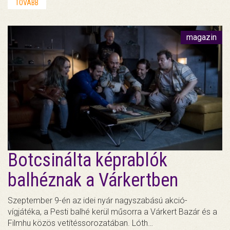
TOVÁBB
magazin
Botcsinálta képrablók
balhéznak a Várkertben
Szeptember 9-én az idei nyár nagyszabású akció-
vígjátéka, a Pesti balhé kerül műsorra a Várkert Bazár és a
Filmhu közös vetítéssorozatában. Lóth…