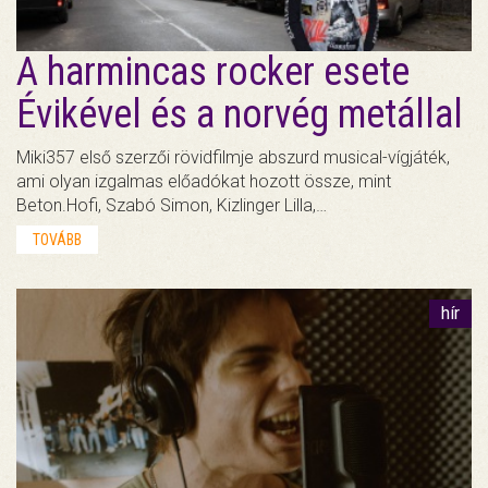
A harmincas rocker esete
Évikével és a norvég metállal
Miki357 első szerzői rövidfilmje abszurd musical-vígjáték,
ami olyan izgalmas előadókat hozott össze, mint
Beton.Hofi, Szabó Simon, Kizlinger Lilla,…
TOVÁBB
hír