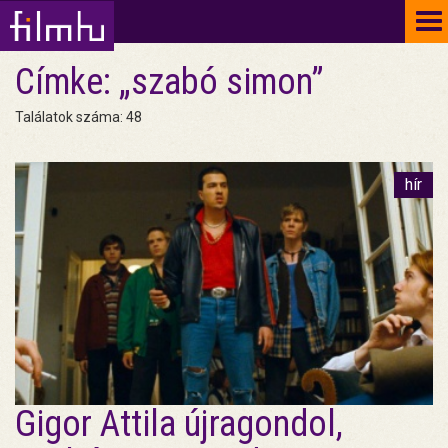
To
na
Címke: „szabó simon”
Találatok száma: 48
hír
Gigor Attila újragondol,