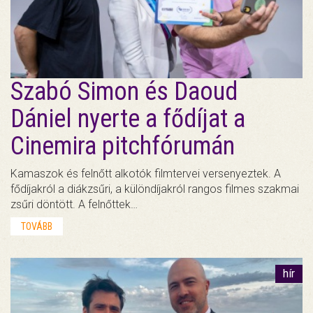
Szabó Simon és Daoud
Dániel nyerte a fődíjat a
Cinemira pitchfórumán
Kamaszok és felnőtt alkotók filmtervei versenyeztek. A
fődíjakról a diákzsűri, a különdíjakról rangos filmes szakmai
zsűri döntött. A felnőttek…
TOVÁBB
hír