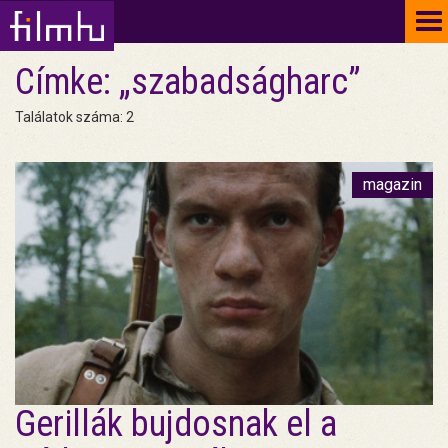
To
na
Címke: „szabadságharc”
Találatok száma: 2
magazin
Gerillák bujdosnak el a