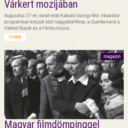
Várkert mozijában
Augusztus 27-én, kedd este Kárpáti György Mór Inkubátor
programban készült első nagyjátékfilmje, a Guerilla kerül a
Várkert Bazár és a Filmhu közös…
TOVÁBB
magazin
Magyar filmdömpinggel