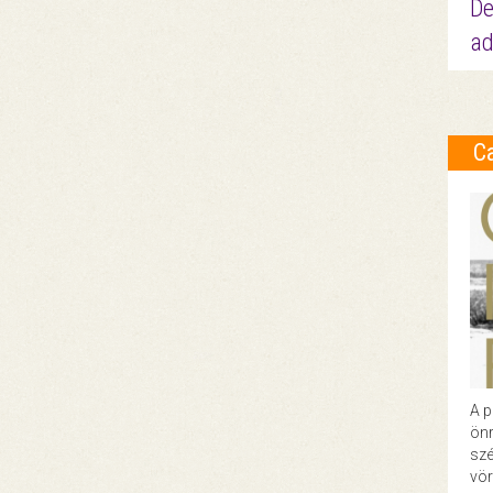
De
ad
C
A p
önr
szé
vör