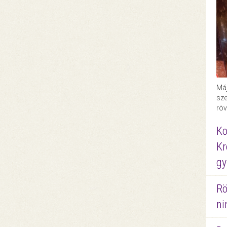
Máj
sze
röv
Ko
Kr
gy
Rö
ni