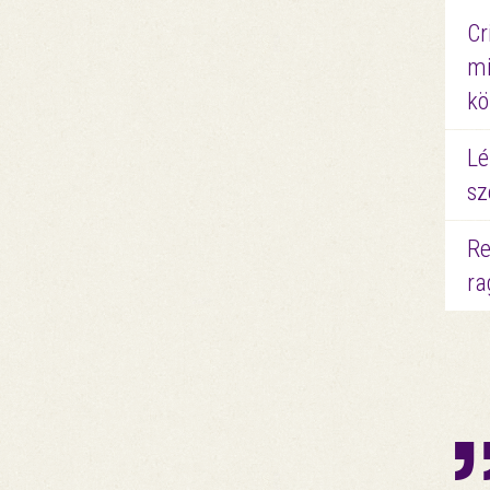
Cr
mi
kö
Lé
sz
Re
ra