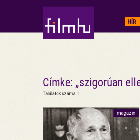
HIRDETÉS
HÍR
Címke: „szigorúan ell
Találatok száma: 1
magazin