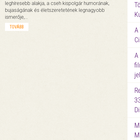
leghíresebb alakja, a cseh kispolgár humorának,
Tö
bujaságának és életszeretetének legnagyobb
K
ismerője,…
TOVÁBB
A 
Ci
A
fi
je
R
3
D
Me
M