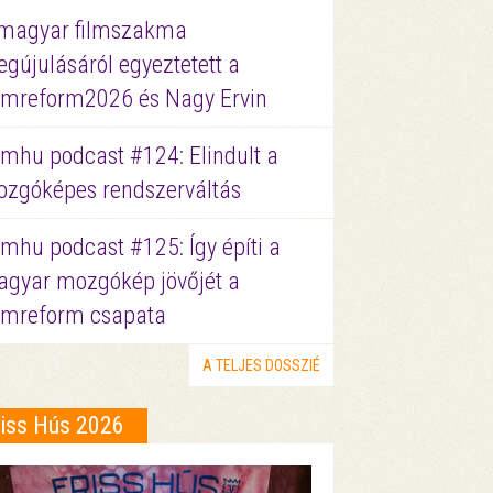
magyar filmszakma
gújulásáról egyeztetett a
lmreform2026 és Nagy Ervin
lmhu podcast #124: Elindult a
zgóképes rendszerváltás
lmhu podcast #125: Így építi a
gyar mozgókép jövőjét a
lmreform csapata
A TELJES DOSSZIÉ
riss Hús 2026