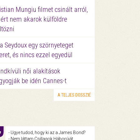
istian Mungiu filmet csinált arról,
ért nem akarok külföldre
ltözni
a Seydoux egy szörnyeteget
eret, és nincs ezzel egyedül
ndkívüli női alakítások
gyogják be idén Cannes-t
A TELJES DOSSZIÉ
- Ugye tudod, hogy ki az a James Bond?
- Nem láttam Csillagok Háborúját.