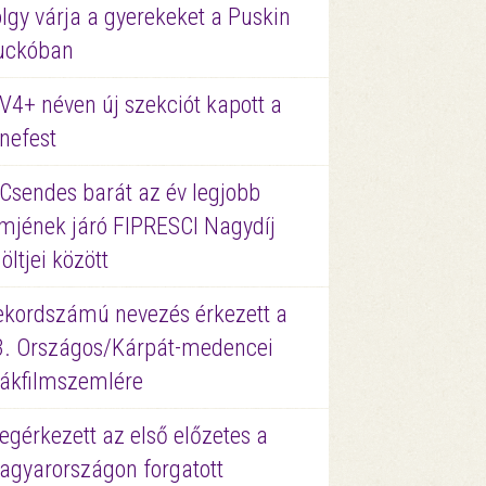
lgy várja a gyerekeket a Puskin
uckóban
V4+ néven új szekciót kapott a
nefest
 Csendes barát az év legjobb
lmjének járó FIPRESCI Nagydíj
löltjei között
ekordszámú nevezés érkezett a
3. Országos/Kárpát-medencei
iákfilmszemlére
gérkezett az első előzetes a
agyarországon forgatott