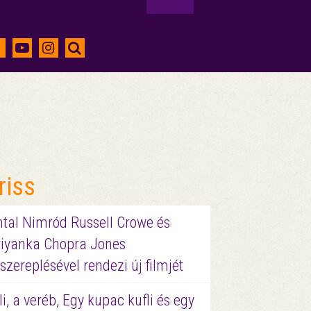
riss
ntal Nimród Russell Crowe és
riyanka Chopra Jones
szereplésével rendezi új filmjét
li, a veréb, Egy kupac kufli és egy