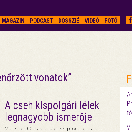
MAGAZIN
PODCAST
DOSSZIÉ
VIDEÓ
FOTÓ
enőrzött vonatok”
F
A
A cseh kispolgári lélek
P
fő
legnagyobb ismerője
Vi
Ma lenne 100 éves a cseh szépirodalom talán