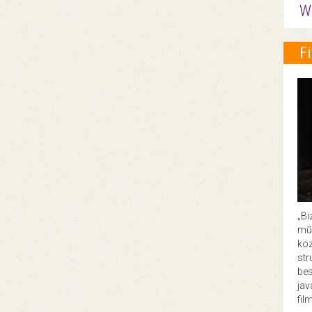
W
F
„Bi
műk
köz
str
bes
ja
fil