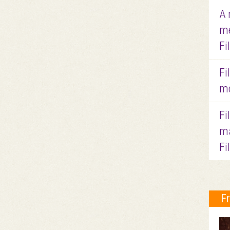
A 
me
Fi
Fi
mo
Fi
ma
Fi
F