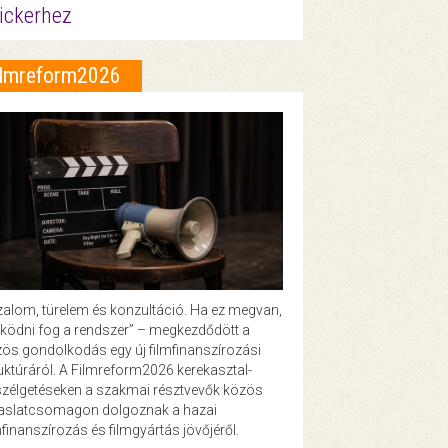
ickerhez
ilmreform2026
zalom, türelem és konzultáció. Ha ez megvan,
ödni fog a rendszer” – megkezdődött a
ös gondolkodás egy új filmfinanszírozási
uktúráról. A Filmreform2026 kerekasztal-
zélgetéseken a szakmai résztvevők közös
vaslatcsomagon dolgoznak a hazai
mfinanszírozás és filmgyártás jövőjéről.