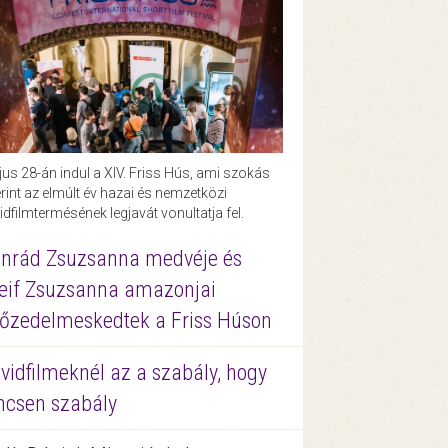
us 28-án indul a XIV. Friss Hús, ami szokás
rint az elmúlt év hazai és nemzetközi
idfilmtermésének legjavát vonultatja fel.
nrád Zsuzsanna medvéje és
eif Zsuzsanna amazonjai
őzedelmeskedtek a Friss Húson
vidfilmeknél az a szabály, hogy
ncsen szabály