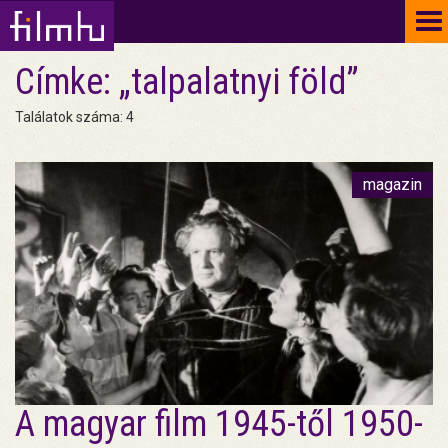
To
na
Címke: „talpalatnyi föld”
Találatok száma: 4
magazin
A magyar film 1945-től 1950-