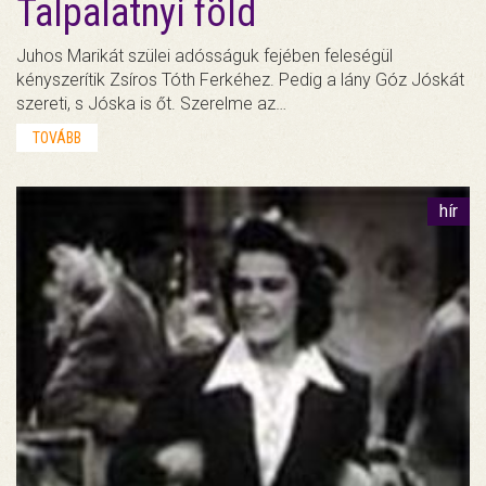
Talpalatnyi föld
Juhos Marikát szülei adósságuk fejében feleségül
kényszerítik Zsíros Tóth Ferkéhez. Pedig a lány Góz Jóskát
szereti, s Jóska is őt. Szerelme az…
TOVÁBB
hír