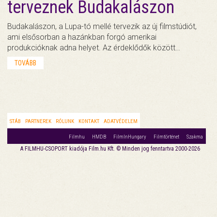
terveznek Budakalászon
Budakalászon, a Lupa-tó mellé tervezik az új filmstúdiót,
ami elsősorban a hazánkban forgó amerikai
produkcióknak adna helyet. Az érdeklődők között…
TOVÁBB
STÁB
PARTNEREK
RÓLUNK
KONTAKT
ADATVÉDELEM
Filmhu
HMDB
FilmInHungary
Filmtörténet
Szakma
A FILMHU-CSOPORT kiadója Film.hu Kft. © Minden jog fenntartva 2000-2026