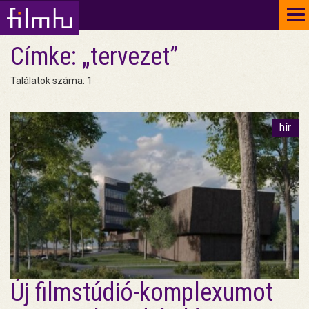
To
na
Címke: „tervezet”
Találatok száma: 1
hír
Új filmstúdió-komplexumot