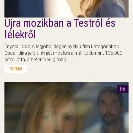
Újra mozikban a Testről és
lélekről
Enyedi Ildikó A legjobb idegen nyelvű film kategóriában
Oscar-díjra jelölt filmjét mostanra már több mint 105.000
néző látta, a héten pedig több…
TOVÁBB
hír