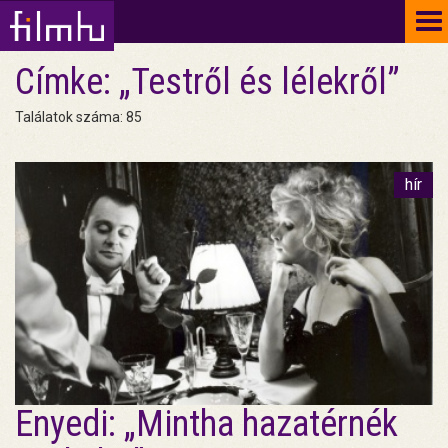
To
na
Címke: „Testről és lélekről”
Találatok száma: 85
hír
Enyedi: „Mintha hazatérnék