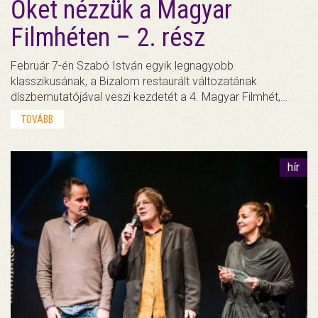
Őket nézzük a Magyar
Filmhéten – 2. rész
Február 7-én Szabó István egyik legnagyobb
klasszikusának, a Bizalom restaurált változatának
díszbemutatójával veszi kezdetét a 4. Magyar Filmhét,…
TOVÁBB
hír