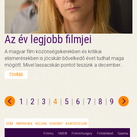
Az év legjobb filmjei
A magyar film közönségsikerekben és kritikai
elismerésekben is jócskán bővelkedő évet tudhat maga
mögött. Mivel lassacskán pontot teszünk a december…
TOVÁBB
1
|
2
|
3
|
4
|
5
|
6
|
7
|
8
|
9
STÁB
PARTNEREK
RÓLUNK
KONTAKT
ADATVÉDELEM
Filmhu
HMDB
FilmInHungary
Filmtörténet
Szakma