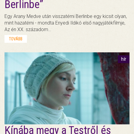
Berlinbe”
Egy Arany Medve után visszatérni Berlinbe egy kicsit olyan,
mint hazatérni - mondta Enyedi Ildikó első nagyjátékfilmje,
Az én XX. századom…
TOVÁBB
hír
Kínába megy a Testről és