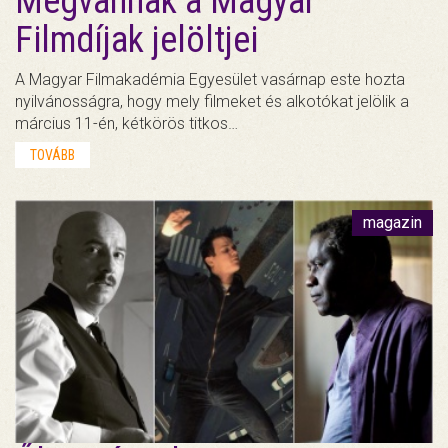
Megvannak a Magyar
Filmdíjak jelöltjei
A Magyar Filmakadémia Egyesület vasárnap este hozta
nyilvánosságra, hogy mely filmeket és alkotókat jelölik a
március 11-én, kétkörös titkos…
TOVÁBB
magazin