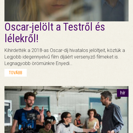
Oscar-jelölt a Testről és
lélekről!
Kihirdették a 2018-as Oscar-díj hivatalos jelöltjeit, köztük a
Legjobb idegennyelvű film díjáért versenyző filmeket is.
Legnagyobb örömünkre Enyedi…
TOVÁBB
hír