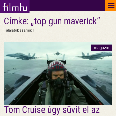
To
na
Címke: „top gun maverick”
Találatok száma: 1
magazin
Tom Cruise úgy süvít el az