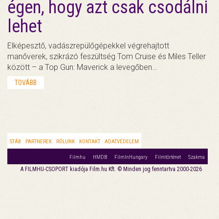
égen, hogy azt csak csodálni
lehet
Elképesztő, vadászrepülőgépekkel végrehajtott
manőverek, szikrázó feszültség Tom Cruise és Miles Teller
között – a Top Gun: Maverick a levegőben…
TOVÁBB
STÁB
PARTNEREK
RÓLUNK
KONTAKT
ADATVÉDELEM
Filmhu
HMDB
FilmInHungary
Filmtörténet
Szakma
A FILMHU-CSOPORT kiadója Film.hu Kft. © Minden jog fenntartva 2000-2026