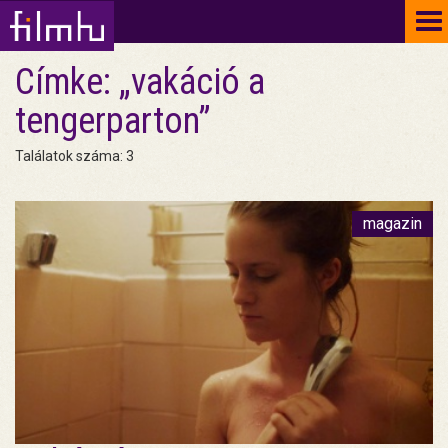
To
na
Címke: „vakáció a
tengerparton”
Találatok száma: 3
magazin