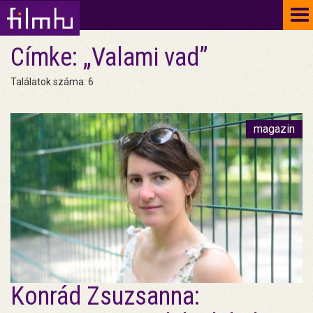
To
na
Címke: „Valami vad”
Találatok száma: 6
magazin
Konrád Zsuzsanna: