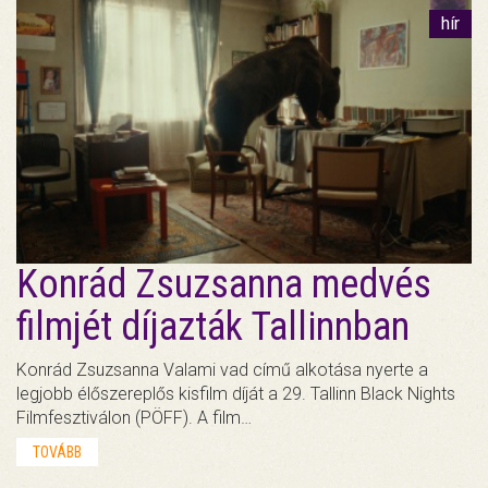
hír
Konrád Zsuzsanna medvés
filmjét díjazták Tallinnban
Konrád Zsuzsanna Valami vad című alkotása nyerte a
legjobb élőszereplős kisfilm díját a 29. Tallinn Black Nights
Filmfesztiválon (PÖFF). A film…
TOVÁBB