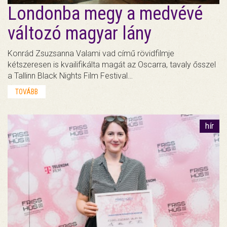
Londonba megy a medvévé
változó magyar lány
Konrád Zsuzsanna Valami vad című rövidfilmje
kétszeresen is kvailifikálta magát az Oscarra, tavaly ősszel
a Tallinn Black Nights Film Festival…
TOVÁBB
hír