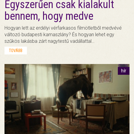
Egyszerűen csak kialakult
bennem, hogy medve
Hogyan lett az erdélyi vérfarkasos filmötletből medvévé
változó budapesti kamaszlány? És hogyan lehet egy
szűkös lakásba zárt nagytestű vadállattal…
TOVÁBB
hír