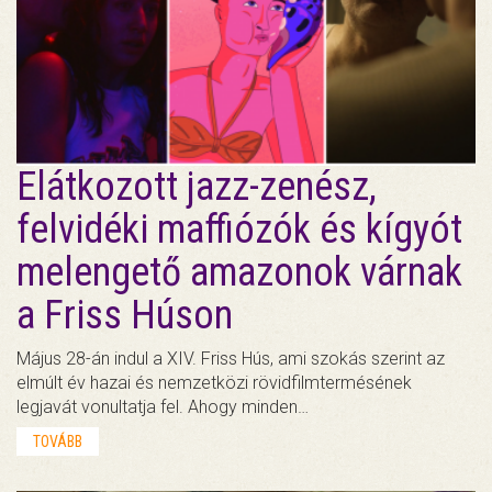
Elátkozott jazz-zenész,
felvidéki maffiózók és kígyót
melengető amazonok várnak
a Friss Húson
Május 28-án indul a XIV. Friss Hús, ami szokás szerint az
elmúlt év hazai és nemzetközi rövidfilmtermésének
legjavát vonultatja fel. Ahogy minden…
TOVÁBB