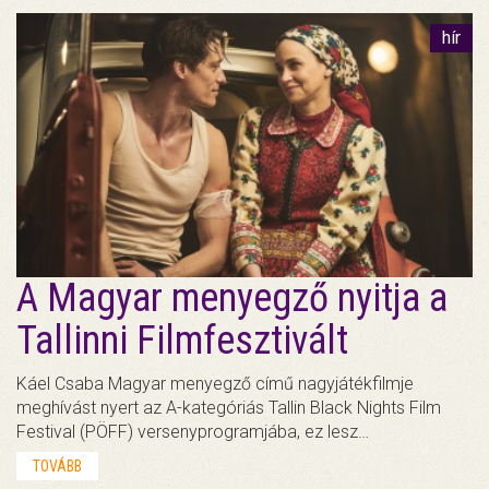
hír
A Magyar menyegző nyitja a
Tallinni Filmfesztivált
Káel Csaba Magyar menyegző című nagyjátékfilmje
meghívást nyert az A-kategóriás Tallin Black Nights Film
Festival (PÖFF) versenyprogramjába, ez lesz…
TOVÁBB