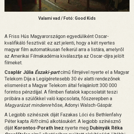
Valami vad / Fotó: Good Kids
A Friss Hús Magyarországon egyedüliként Oscar-
kvalifikáló fesztivál: ez azt jelenti, hogy a két nyertes
magyar film automatikusan felkerül arra a listára, amelyről
az Amerikai Filmakadémia kiválasztja az Oscar-díjra jelölt
filmeket.
Csaplár Júlia
Északi-part
című filmjével nyerte el a Magyar
Telekom Díja a Legígéretesebb 30 év alatti rendezőnek
elismerést a Magyar Telekom által felajánlott 300 000
forintos pénzdíjjal. A filmben fiatalok kapcsolatát teszi
próbára a szülőkkel való kapcsolata, főszerepben a
Magyarázat mindenre
hőse, Adonyi Walsch-Gáspár.
A Legjobb színészek díját Fazakas Lóci és Bethlenfalvy
Péter kapta
Rift
című alkotásukért. A legjobb színésznő
díját
Korontos-Porath Inez
nyerte meg
Dubinyák Réka