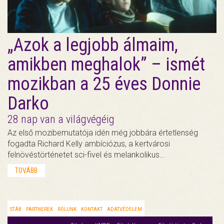
„Azok a legjobb álmaim,
amikben meghalok” – ismét
mozikban a 25 éves Donnie
Darko
28 nap van a világvégéig
Az első mozibemutatója idén még jobbára értetlenség
fogadta Richard Kelly ambíciózus, a kertvárosi
felnövéstörténetet sci-fivel és melankolikus…
TOVÁBB
STÁB
PARTNEREK
RÓLUNK
KONTAKT
ADATVÉDELEM