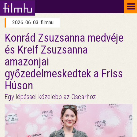
To
na
2026. 06. 03. filmhu
Konrád Zsuzsanna medvéje
és Kreif Zsuzsanna
amazonjai
győzedelmeskedtek a Friss
Húson
Egy lépéssel közelebb az Oscarhoz