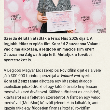
Szerda délután átadták a Friss Hús 2026 díjait. A
legjobb élőszereplős film Konrád Zsuzsanna Valami
vad című alkotása, a legjobb animációs film Kreif
Zsuzsanna Adgwa Atája lett. Mutatjuk a további
nyerteseket is.
A Legjobb Magyar Élőszereplős Rövidfilm díját és a vele
járó 300 000 forintos pénzdíjat a
Valami vad
nyerte.
Konrád Zsuzsanna
alkotása egy látszólag átlagos
családban játszódik, ahol egy kitűnő tanuló lány lassan
medvévé kezd átváltozni. Különös történet ez családról,
kitartásról és a feltétlen szeretetről. A filmben egy valódi
medvével (MocMoc) készült jelenetek is láthatóak, ami
igazán ritka egy független finanszírozású rövidfilm