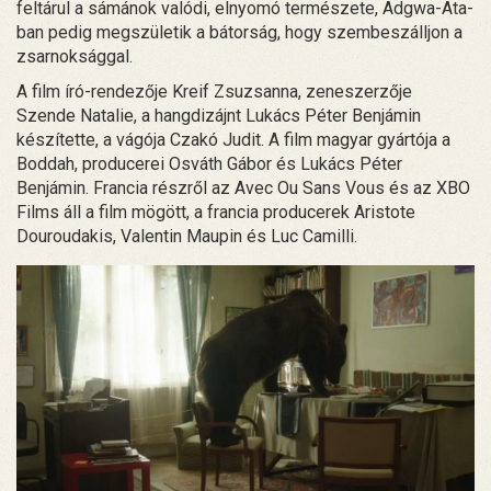
feltárul a sámánok valódi, elnyomó természete, Adgwa-Ata-
ban pedig megszületik a bátorság, hogy szembeszálljon a
zsarnoksággal.
A film író-rendezője Kreif Zsuzsanna, zeneszerzője
Szende Natalie, a hangdizájnt Lukács Péter Benjámin
készítette, a vágója Czakó Judit. A film magyar gyártója a
Boddah, producerei Osváth Gábor és Lukács Péter
Benjámin. Francia részről az Avec Ou Sans Vous és az XBO
Films áll a film mögött, a francia producerek Aristote
Douroudakis, Valentin Maupin és Luc Camilli.