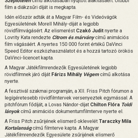
Szeplőtelen
című alkotásában nyújtott alakításáért. Utóbbi
film a diákzsűri díját is megkapta.
Idén először adták át a Magyar Film- és Videóvágók
Egyesületének Morell Mihály-díját a legjobb
rövidfilmvágásért. Az elismerést
Czakó Judit
nyerte a
Lovrity Kata rendezte
Citrom és márvány
című animációs
film vágásáért. A nyertes 150 000 forint értékű DaVinci
Speed Editor eszközhasználatot és a hozzá tartozó örökös
DaVinci-licencet kapta.
A Magyar Játékfilmrendezők Egyesületének legjobb
rövidfilmnek járó díját
Fárizs Mihály
Végem
című alkotása
nyerte.
A fesztivál szakmai programján, a XII. Friss Pitch fórumon a
legígéretesebb rövidfilmtervek versenyeztek egymással. A
pitchfórum fődíját, a Lovas Nándor-díjat
Chilton Flóra
Toldi
lányok
című animációs dokumentumfilmterve nyerte el.
A Friss Pitch zsűrijének elismerő oklevelét
Taraczky Mila
Kortalanság
című filmterve kapta. A Magyar
Játékfilmrendezők Egyesülete zsűrijének elismerő