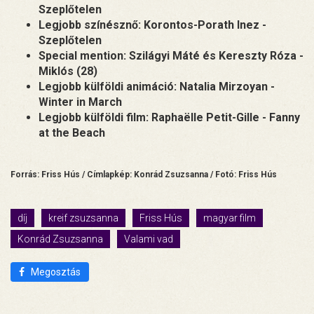
Szeplőtelen
Legjobb színésznő: Korontos-Porath Inez -
Szeplőtelen
Special mention: Szilágyi Máté és Kereszty Róza -
Miklós (28)
Legjobb külföldi animáció: Natalia Mirzoyan -
Winter in March
Legjobb külföldi film: Raphaëlle Petit-Gille - Fanny
at the Beach
Forrás: Friss Hús / Címlapkép: Konrád Zsuzsanna / Fotó: Friss Hús
díj
kreif zsuzsanna
Friss Hús
magyar film
Konrád Zsuzsanna
Valami vad
Megosztás