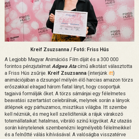
Kreif Zsuzsanna / Fotó: Friss Hús
A Legjobb Magyar Animációs Film díját és a 300 000
forintos pénzjutalmat
Adgwa Ata
című alkotást választotta
a Friss Hús zsűrije.
Kreif Zsuzsanna
(interjúnk
itt
)
animációjában a dzsungel mélyén élő harcias amazon törzs
erőszakkal elragad három fiatal lányt, hogy csoportjuk
tagjaivá formálják őket. A törzs sámánjai egy félelmetes
beavatási szertartást celebrálnak, melynek során a lányok
átlépnek egy párhuzamos, misztikus világba. Itt szembe
kell nézniük, és meg kell szelídíteniük a rájuk várakozó
totemállataikat: hatalmas, vibráló színű kígyókat. Az utazás
során kénytelenek szembenézni legmélyebb félelmeikkel
és a felnőtté válás kihívásával. A valóságba visszatérve