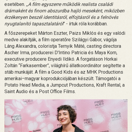
esetében. ,,
A film egyszerre működik realista családi
drámaként és finom abszurdba hajló meseként, miközben
érzékenyen beszél identitásról, elfojtásról és a felnövés
nyugtalanító tapasztalatáról
" - írtuk róla korábban.
A főszerepeket Márton Eszter, Paizs Miklós és egy valódi
medve alakítják, a film operatőre Szilágyi Gábor, vágója
Láng Alexandra, coloristja Ternyik Máté, casting directora
Ascher Irma, producerei D'Intino Patricia és Maya Korn,
executive producere Enyedi Ildikó. A forgatáson Horkai
Zoltán “Farkasember”, világhírű állatkoordinátor segítette a
stáb munkáját. A film a Good Kids és az MHK Productions
amerikai–magyar koprodukciójában készült. Támogatói a
Potato Head Media, a Jumpcut Productions, Kraft Rental, a
Saint Audio és a Post Office Films.