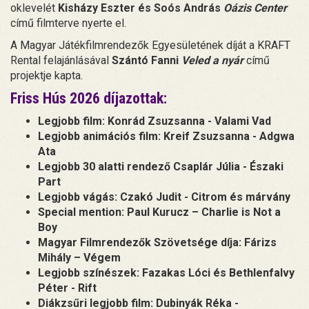
oklevelét
Kisházy Eszter és Soós András
Oázis Center
című filmterve nyerte el.
A Magyar Játékfilmrendezők Egyesületének díját a KRAFT
Rental felajánlásával
Szántó Fanni
Veled a nyár
című
projektje kapta.
Friss Hús 2026 díjazottak:
Legjobb film: Konrád Zsuzsanna - Valami Vad
Legjobb animációs film: Kreif Zsuzsanna - Adgwa
Ata
Legjobb 30 alatti rendező Csaplár Júlia - Északi
Part
Legjobb vágás: Czakó Judit - Citrom és márvány
Special mention: Paul Kurucz – Charlie is Not a
Boy
Magyar Filmrendezők Szövetsége díja: Fárizs
Mihály – Végem
Legjobb színészek: Fazakas Lóci és Bethlenfalvy
Péter - Rift
Diákzsűri legjobb film: Dubinyák Réka -