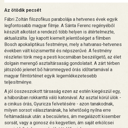
Az ötödik pecsét
Fábri Zoltán filozofikus parabolája a hetvenes évek egyik
legfontosabb magyar filmje. A Sánta Ferenc regényéből
készült alkotást a rendező több helyen is átértelmezte,
aktualizálta. Így kapott kiemelt jelentőséget a filmben
Bosch apokaliptikus festménye, mely a hatvanas-hetvenes
években vált közismertté és népszerűvé. A festmény
részletei törik meg a pesti kocsmában beszélgető, az élet
dolgain merengő asztaltársaság gondolatait. A zárt térben
játszódó jelenet bő háromnegyed órás időtartamával a
magyar filmtörténet egyik legemlékezetesebb
teljesítménye.
A jól összeszokott társaság ezen az estén kiegészül egy,
a háborúban rokkanttá váló katonával. Az asztal körül ülök -
a cinikus órás, Gyuricza felvetésére - azon tanakodnak,
milyen sorsot választanának, ha lehetőség nyílna erre
feltámadásuk után: a becsületes, ám megalázott kisember
sorsát, vagy a gonosz és kegyetlen, ám saját erkölcsei