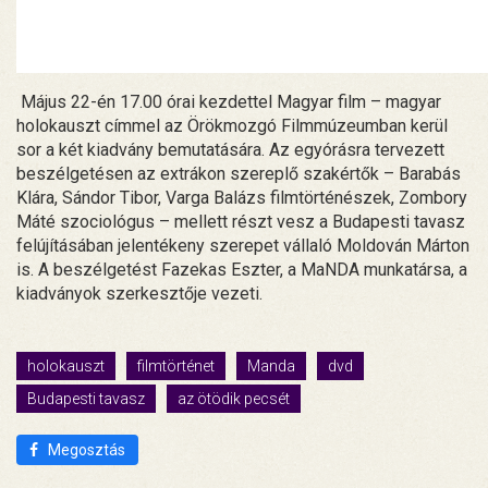
Május 22-én 17.00 órai kezdettel Magyar film – magyar
holokauszt címmel az Örökmozgó Filmmúzeumban kerül
sor a két kiadvány bemutatására. Az egyórásra tervezett
beszélgetésen az extrákon szereplő szakértők – Barabás
Klára, Sándor Tibor, Varga Balázs filmtörténészek, Zombory
Máté szociológus – mellett részt vesz a Budapesti tavasz
felújításában jelentékeny szerepet vállaló Moldován Márton
is. A beszélgetést Fazekas Eszter, a MaNDA munkatársa, a
kiadványok szerkesztője vezeti.
holokauszt
filmtörténet
Manda
dvd
Budapesti tavasz
az ötödik pecsét
Megosztás