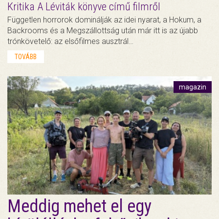
Kritika A Léviták könyve című filmről
Független horrorok dominálják az idei nyarat, a Hokum, a
Backrooms és a Megszállottság után már itt is az újabb
trónkövetelő: az elsőfilmes ausztrál…
TOVÁBB
magazin
Meddig mehet el egy