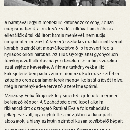
A barátjával együtt menekülő katonaszökevény, Zoltán
megismerkedik a bujdosó zsidó Jutkával, ám hiába az
ellenállók által kiállított hamis menlevél, nem tudja
megmenteni a lányt. A keserű csalódás és düh miatt végül
korábbi szándékát megváltoztatva ő is fegyvert fog a
nyilasok elleni harcban. Az Illés György által gyönyörűen
fényképezett alkotás nagytörténelem és intim szerelmi
szál sajátos keveréke. A filmes tankönyvekbe illő
kulcsjelenetben párhuzamos montázs köti össze a fehér
zászlós orosz parlamenterek meggyilkolását a jövőt félve,
mégis reménykedve tervező szerelmespárral.
Máriássy Félix filmjének legismertebb jelenete mégis a
befejező képsor. A Szabadság című lapot alkalmi
rikkancsként osztogató Ruttkai Éva a felszabadulás
jelképévé vált, így enyhítette a nézőkben a duna-parti
áldozatok, a hiány szintén szimbolikusan továbbélő képeit.