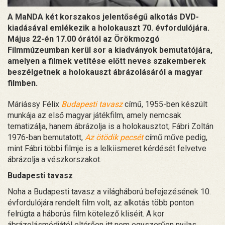
A MaNDA két korszakos jelentőségű alkotás DVD-
kiadásával emlékezik a holokauszt 70. évfordulójára.
Május 22-én 17.00 órától az Örökmozgó
Filmmúzeumban kerül sor a kiadványok bemutatójára,
amelyen a filmek vetítése előtt neves szakemberek
beszélgetnek a holokauszt ábrázolásáról a magyar
filmben.
Máriássy Félix
Budapesti tavasz
című, 1955-ben készült
munkája az első magyar játékfilm, amely nemcsak
tematizálja, hanem ábrázolja is a holokausztot; Fábri Zoltán
1976-ban bemutatott,
Az ötödik pecsét
című műve pedig,
mint Fábri többi filmje is a lelkiismeret kérdését felvetve
ábrázolja a vészkorszakot.
Budapesti tavasz
Noha a Budapesti tavasz a világháború befejezésének 10.
évfordulójára rendelt film volt, az alkotás több ponton
felrúgta a háborús film kötelező kliséit. A kor
ábrázolásmódjától eltérően itt nem egyszerűen nyilas