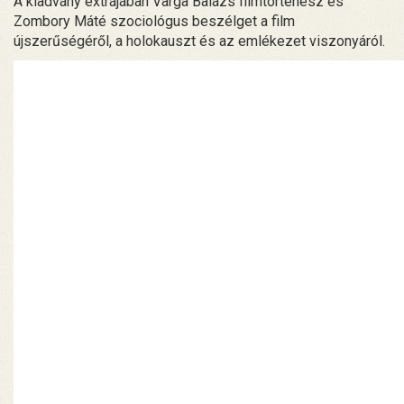
A kiadvány extrájában Varga Balázs filmtörténész és
Zombory Máté szociológus beszélget a film
újszerűségéről, a holokauszt és az emlékezet viszonyáról.