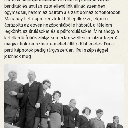
banditák és antifasiszta ellenállók állnak szemben
egymással, hanem az ostrom alá zárt bérház történetében
Máriássy Félix apró részletekből építkezve, először
ábrázolta az egyén nézőpontjából a háborút, a félelem
légkörét, az árulásokat és a pálfordulásokat. Mint ahogy a
kételkedő főhős alakja sem a korszellem mintapéldája. A
magyar holokausztnak emléket állító döbbenetes Duna-
parti képsorok pedig tárgyszerűen, lírai szépséggel
jelennek meg.