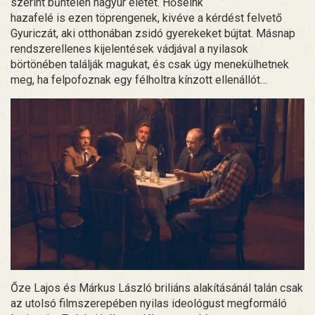
szerint bűntelen nagyúr életét. Hőseink
hazafelé is ezen töprengenek, kivéve a kérdést felvető
Gyuriczát, aki otthonában zsidó gyerekeket bújtat. Másnap
rendszerellenes kijelentések vádjával a nyilasok
börtönében találják magukat, és csak úgy menekülhetnek
meg, ha felpofoznak egy félholtra kínzott ellenállót…
Őze Lajos és Márkus László briliáns alakításánál talán csak
az utolsó filmszerepében nyilas ideológust megformáló