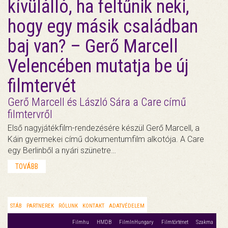
kívülálló, ha feltűnik neki,
hogy egy másik családban
baj van? – Gerő Marcell
Velencében mutatja be új
filmtervét
Gerő Marcell és László Sára a Care című
filmtervről
Első nagyjátékfilm-rendezésére készül Gerő Marcell, a
Káin gyermekei című dokumentumfilm alkotója. A Care
egy Berlinből a nyári szünetre…
TOVÁBB
STÁB
PARTNEREK
RÓLUNK
KONTAKT
ADATVÉDELEM
Filmhu
HMDB
FilmInHungary
Filmtörténet
Szakma