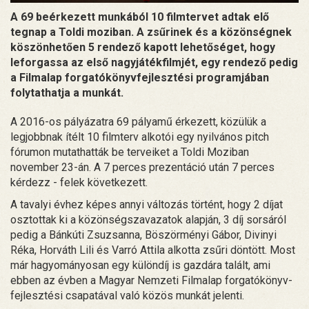
A 69 beérkezett munkából 10 filmtervet adtak elő
tegnap a Toldi moziban. A zsűrinek és a közönségnek
köszönhetően 5 rendező kapott lehetőséget, hogy
leforgassa az első nagyjátékfilmjét, egy rendező pedig
a Filmalap forgatókönyvfejlesztési programjában
folytathatja a munkát.
A 2016-os pályázatra 69 pályamű érkezett, közülük a
legjobbnak ítélt 10 filmterv alkotói egy nyilvános pitch
fórumon mutathatták be terveiket a Toldi Moziban
november 23-án. A 7 perces prezentáció után 7 perces
kérdezz - felek következett.
A tavalyi évhez képes annyi változás történt, hogy 2 díjat
osztottak ki a közönségszavazatok alapján, 3 díj sorsáról
pedig a Bánkúti Zsuzsanna, Böszörményi Gábor, Divinyi
Réka, Horváth Lili és Varró Attila alkotta zsűri döntött. Most
már hagyományosan egy különdíj is gazdára talált, ami
ebben az évben a Magyar Nemzeti Filmalap forgatókönyv-
fejlesztési csapatával való közös munkát jelenti.