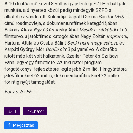
A 10 döntős mű közül 8 volt vagy jelenlegi SZFE-s hallgató
munkája, a 6 nyertes közül pedig mindegyik SZFE-s
alkotóhoz vándorolt. Különdíjat kapott Csoma Sándor
VHS
című roadmovieja, a dokumentumfilmek kategóriájában
Bakony Alexa
Egy fiú
és Visky Ábel
Mesék a zárkából
című
filmterve, a játékfilmes kategóriában Nagy Zoltán
Impromtu
,
Hartung Attila és Csaba Bálint
Senki nem megy sehova
és
Kárpáti György Mór
Gerilla
című pályaműve. A döntőbe
jutott még két volt hallgatónk, Szeiler Péter és Szilágyi
Fanni egy-egy filmötlete. Az Inkubátor program
forgatókönyv-fejlesztésre legfeljebb 2 millió, filmgyártásra
játékfilmeknél 62 millió, dokumentumfilmeknél 22 millió
forintig nyújt támogatást.
Forrás: SZFE
SZFE
inkubátor
Megosztás