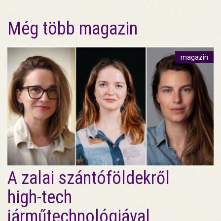
Még több magazin
magazin
A zalai szántóföldekről
high-tech
járműtechnológiával