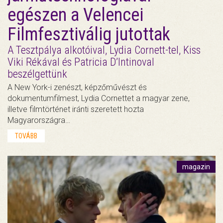
egészen a Velencei
Filmfesztiválig jutottak
A Tesztpálya alkotóival, Lydia Cornett-tel, Kiss
Viki Rékával és Patricia D’Intinoval
beszélgettünk
A New York-i zenészt, képzőművészt és
dokumentumfilmest, Lydia Cornettet a magyar zene,
illetve filmtörténet iránti szeretett hozta
Magyarországra…
TOVÁBB
magazin