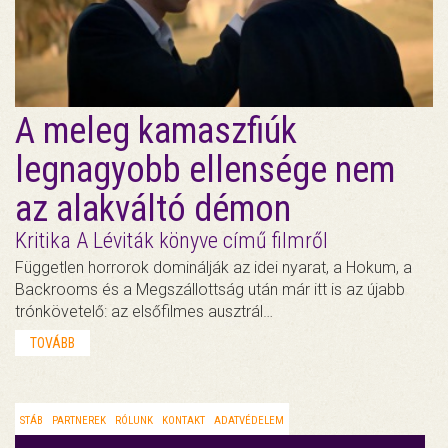
A meleg kamaszfiúk
legnagyobb ellensége nem
az alakváltó démon
Kritika A Léviták könyve című filmről
Független horrorok dominálják az idei nyarat, a Hokum, a
Backrooms és a Megszállottság után már itt is az újabb
trónkövetelő: az elsőfilmes ausztrál…
TOVÁBB
STÁB
PARTNEREK
RÓLUNK
KONTAKT
ADATVÉDELEM