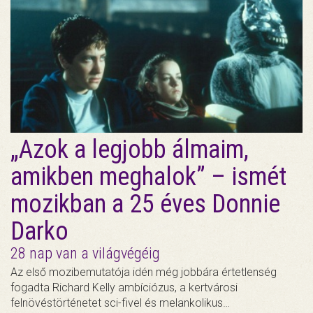
„Azok a legjobb álmaim,
amikben meghalok” – ismét
mozikban a 25 éves Donnie
Darko
28 nap van a világvégéig
Az első mozibemutatója idén még jobbára értetlenség
fogadta Richard Kelly ambíciózus, a kertvárosi
felnövéstörténetet sci-fivel és melankolikus…