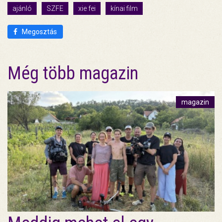
ajánló
SZFE
xie fei
kínai film
Megosztás
Még több magazin
magazin