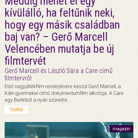
Meddig mehet el egy
kívülálló, ha feltűnik neki,
hogy egy másik családban
baj van? – Gerő Marcell
Velencében mutatja be új
filmtervét
Gerő Marcell és László Sára a Care című
filmtervről
Első nagyjátékfilm-rendezésére készül Gerő Marcell, a
Káin gyermekei című dokumentumfilm alkotója. A Care
egy Berlinből a nyári szünetre…
TOVÁBB
magazin