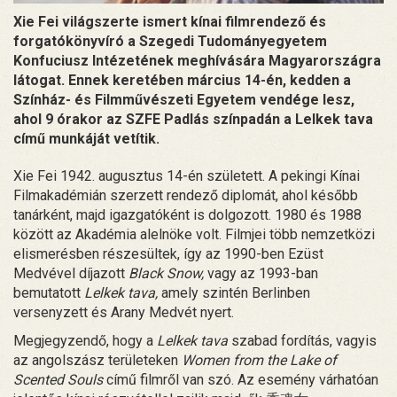
Xie Fei világszerte ismert kínai filmrendező és
forgatókönyvíró a Szegedi Tudományegyetem
Konfuciusz Intézetének meghívására Magyarországra
látogat. Ennek keretében március 14-én, kedden a
Színház- és Filmművészeti Egyetem vendége lesz,
ahol 9 órakor az SZFE Padlás színpadán a Lelkek tava
című munkáját vetítik.
Xie Fei 1942. augusztus 14-én született. A pekingi Kínai
Filmakadémián szerzett rendező diplomát, ahol később
tanárként, majd igazgatóként is dolgozott. 1980 és 1988
között az Akadémia alelnöke volt. Filmjei több nemzetközi
elismerésben részesültek, így az 1990-ben Ezüst
Medvével díjazott
Black Snow,
vagy az 1993-ban
bemutatott
Lelkek tava,
amely szintén Berlinben
versenyzett és Arany Medvét nyert.
Megjegyzendő, hogy a
Lelkek tava
szabad fordítás, vagyis
az angolszász területeken
Women from the Lake of
Scented Souls
című filmről van szó. Az esemény várhatóan