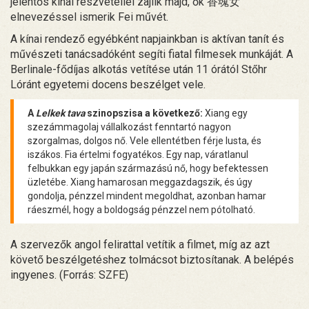
jelentős kínai részvétellel zajlik majd, ők 香魂女
elnevezéssel ismerik Fei művét.
A kínai rendező egyébként napjainkban is aktívan tanít és
művészeti tanácsadóként segíti fiatal filmesek munkáját. A
Berlinale-fődíjas alkotás vetítése után 11 órától Stőhr
Lóránt egyetemi docens beszélget vele.
A
Lelkek tava
szinopszisa a következő:
Xiang egy
szezámmagolaj vállalkozást fenntartó nagyon
szorgalmas, dolgos nő. Vele ellentétben férje lusta, és
iszákos. Fia értelmi fogyatékos. Egy nap, váratlanul
felbukkan egy japán származású nő, hogy befektessen
üzletébe. Xiang hamarosan meggazdagszik, és úgy
gondolja, pénzzel mindent megoldhat, azonban hamar
ráeszmél, hogy a boldogság pénzzel nem pótolható.
A szervezők angol felirattal vetítik a filmet, míg az azt
követő beszélgetéshez tolmácsot biztosítanak. A belépés
ingyenes. (Forrás: SZFE)