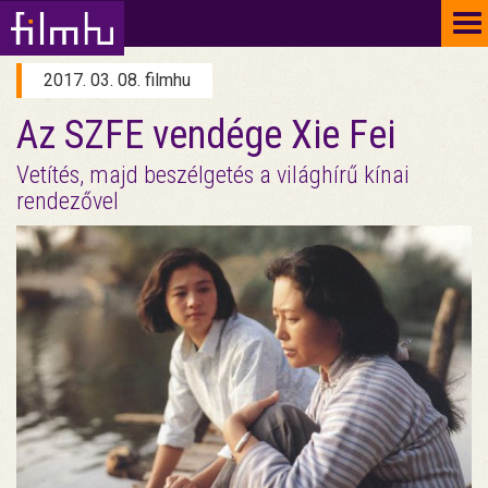
To
na
2017. 03. 08. filmhu
Az SZFE vendége Xie Fei
Vetítés, majd beszélgetés a világhírű kínai
rendezővel