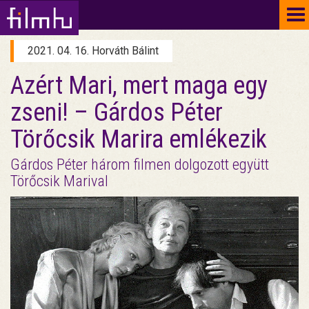
To
na
2021. 04. 16. Horváth Bálint
Azért Mari, mert maga egy
zseni! – Gárdos Péter
Törőcsik Marira emlékezik
Gárdos Péter három filmen dolgozott együtt
Törőcsik Marival