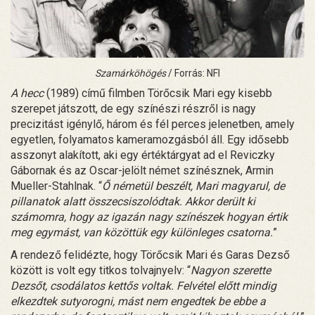
Szamárköhögés
/ Forrás: NFI
A hecc
(1989) című filmben Törőcsik Mari egy kisebb
szerepet játszott, de egy színészi részről is nagy
precizitást igénylő, három és fél perces jelenetben, amely
egyetlen, folyamatos kameramozgásból áll. Egy idősebb
asszonyt alakított, aki egy értéktárgyat ad el Reviczky
Gábornak és az Oscar-jelölt német színésznek, Armin
Mueller-Stahlnak. “
Ő németül beszélt, Mari magyarul, de
pillanatok alatt összecsiszolódtak. Akkor derült ki
számomra, hogy az igazán nagy színészek hogyan értik
meg egymást, van közöttük egy különleges csatorna.
”
A rendező felidézte, hogy Törőcsik Mari és Garas Dezső
között is volt egy titkos tolvajnyelv: “
Nagyon szerette
Dezsőt, csodálatos kettős voltak. Felvétel előtt mindig
elkezdtek sutyorogni, mást nem engedtek be ebbe a