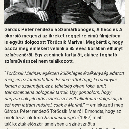
Gárdos Péter rendező a Szamárköhögés, A hecc és A
skorpió megeszi az ikreket reggelire című filmjeiben
is együtt dolgozott Törőcsik Marival. Megkértük, hogy
ossza meg emlékeit velünk a 85 éves korában elhunyt
színésznőről. Egy zseninek tartja őt, akihez fogható
színművésszel nem találkozott.
“
Törőcsik Marinak egészen különleges érzékenység adatott
meg, és ez taníthatatlan. Ez nem attól függ, ki mennyire
ismeri a szakmáját, ez a tehetség olyan foka, amit
transzcendens dolognak tartok. Úgy gondolom, hogy
nagyon sok jelentős színésszel volt alkalmam dolgozni, de
ezt nem láttam máshol, csak a Marinál
” – emlékezett meg
Gárdos Péter rendező Törőcsik Mariról. Elmondta, hogy az
önéletrajzi ihletésű
Szamárköhögés
(1987) miatt
találkoztak először, amelyben a színésznőt a