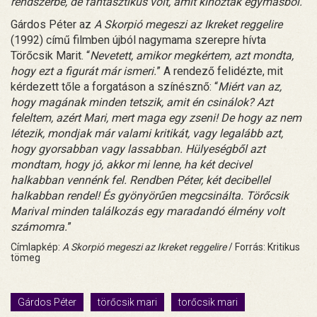
rendszerbe, de fantasztikus volt, amit kihoztak egymásból.
”
Gárdos Péter az
A Skorpió megeszi az Ikreket reggelire
(1992) című filmben újból nagymama szerepre hívta
Törőcsik Marit. “
Nevetett, amikor megkértem, azt mondta,
hogy ezt a figurát már ismeri.
” A rendező felidézte, mit
kérdezett tőle a forgatáson a színésznő: “
Miért van az,
hogy magának minden tetszik, amit én csinálok? Azt
feleltem, azért Mari, mert maga egy zseni! De hogy az nem
létezik, mondjak már valami kritikát, vagy legalább azt,
hogy gyorsabban vagy lassabban. Hülyeségből azt
mondtam, hogy jó, akkor mi lenne, ha két decivel
halkabban vennénk fel. Rendben Péter, két decibellel
halkabban rendel! És gyönyörűen megcsinálta. Törőcsik
Marival minden találkozás egy maradandó élmény volt
számomra.
”
Címlapkép:
A Skorpió megeszi az Ikreket reggelire
/ Forrás: Kritikus
tömeg
Gárdos Péter
törőcsik mari
torőcsik mari