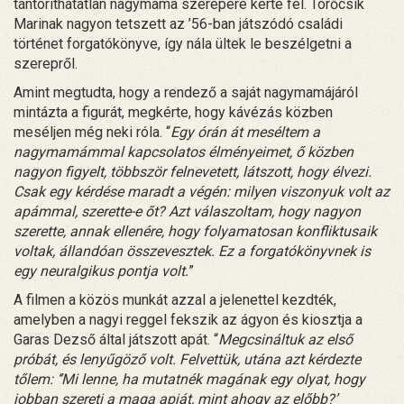
tántoríthatatlan nagymama szerepére kérte fel. Törőcsik
Marinak nagyon tetszett az ’56-ban játszódó családi
történet forgatókönyve, így nála ültek le beszélgetni a
szerepről.
Amint megtudta, hogy a rendező a saját nagymamájáról
mintázta a figurát, megkérte, hogy kávézás közben
meséljen még neki róla. “
Egy órán át meséltem a
nagymamámmal kapcsolatos élményeimet, ő közben
nagyon figyelt, többször felnevetett, látszott, hogy élvezi.
Csak egy kérdése maradt a végén: milyen viszonyuk volt az
apámmal, szerette-e őt? Azt válaszoltam, hogy nagyon
szerette, annak ellenére, hogy folyamatosan konfliktusaik
voltak, állandóan összevesztek. Ez a forgatókönyvnek is
egy neuralgikus pontja volt.
”
A filmen a közös munkát azzal a jelenettel kezdték,
amelyben a nagyi reggel fekszik az ágyon és kiosztja a
Garas Dezső által játszott apát. “
Megcsináltuk az első
próbát, és lenyűgöző volt. Felvettük, utána azt kérdezte
tőlem: ‘’Mi lenne, ha mutatnék magának egy olyat, hogy
jobban szereti a maga apját, mint ahogy az előbb?’