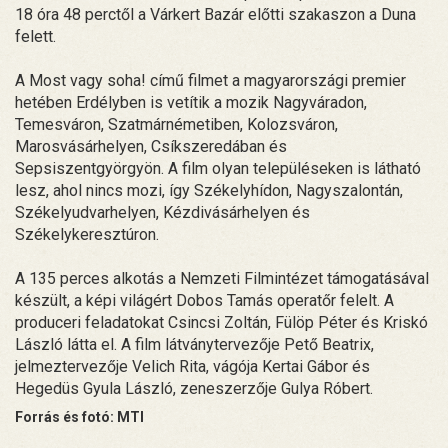
18 óra 48 perctől a Várkert Bazár előtti szakaszon a Duna
felett.
A Most vagy soha! című filmet a magyarországi premier
hetében Erdélyben is vetítik a mozik Nagyváradon,
Temesváron, Szatmárnémetiben, Kolozsváron,
Marosvásárhelyen, Csíkszeredában és
Sepsiszentgyörgyön. A film olyan településeken is látható
lesz, ahol nincs mozi, így Székelyhídon, Nagyszalontán,
Székelyudvarhelyen, Kézdivásárhelyen és
Székelykeresztúron.
A 135 perces alkotás a Nemzeti Filmintézet támogatásával
készült, a képi világért Dobos Tamás operatőr felelt. A
produceri feladatokat Csincsi Zoltán, Fülöp Péter és Kriskó
László látta el. A film látványtervezője Pető Beatrix,
jelmeztervezője Velich Rita, vágója Kertai Gábor és
Hegedüs Gyula László, zeneszerzője Gulya Róbert.
Forrás és fotó: MTI