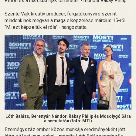
Petőfi és a márciusi ifjak története" - mondta Rákay Philip.
Szente Vajk kreatív producer, forgatókönyvíró szerint
mindenkinek megvan a maga elképzelése március 15-ről.
"Mi ezt képzeltük el róla" - hangoztatta.
Lóth Balázs, Berettyán Nándor, Rákay Philip és Mosolygó Sára
a bemutatón (fotó: MTI)
Ezernégyszáz ember közös munkája eredményeként jött