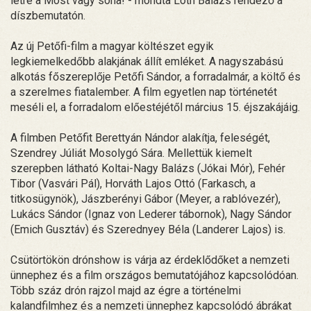
létre a Most vagy soha! - mondta Lóth Balázs rendező a
díszbemutatón.
Az új Petőfi-film a magyar költészet egyik
legkiemelkedőbb alakjának állít emléket. A nagyszabású
alkotás főszereplője Petőfi Sándor, a forradalmár, a költő és
a szerelmes fiatalember. A film egyetlen nap történetét
meséli el, a forradalom előestéjétől március 15. éjszakájáig.
A filmben Petőfit Berettyán Nándor alakítja, feleségét,
Szendrey Júliát Mosolygó Sára. Mellettük kiemelt
szerepben látható Koltai-Nagy Balázs (Jókai Mór), Fehér
Tibor (Vasvári Pál), Horváth Lajos Ottó (Farkasch, a
titkosügynök), Jászberényi Gábor (Meyer, a rablóvezér),
Lukács Sándor (Ignaz von Lederer tábornok), Nagy Sándor
(Emich Gusztáv) és Szerednyey Béla (Landerer Lajos) is.
Csütörtökön drónshow is várja az érdeklődőket a nemzeti
ünnephez és a film országos bemutatójához kapcsolódóan.
Több száz drón rajzol majd az égre a történelmi
kalandfilmhez és a nemzeti ünnephez kapcsolódó ábrákat