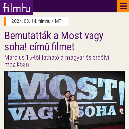
To
na
2024. 03. 14. filmhu / MTI
Bemutatták a Most vagy
soha! című filmet
Március 15-től látható a magyar és erdélyi
mozikban