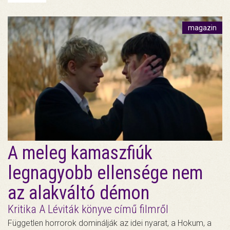
magazin
A meleg kamaszfiúk
legnagyobb ellensége nem
az alakváltó démon
Kritika A Léviták könyve című filmről
Független horrorok dominálják az idei nyarat, a Hokum, a