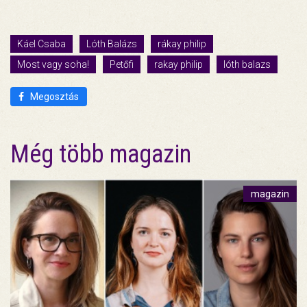
Káel Csaba
Lóth Balázs
rákay philip
Most vagy soha!
Petőfi
rakay philip
lóth balazs
Megosztás
Még több magazin
magazin