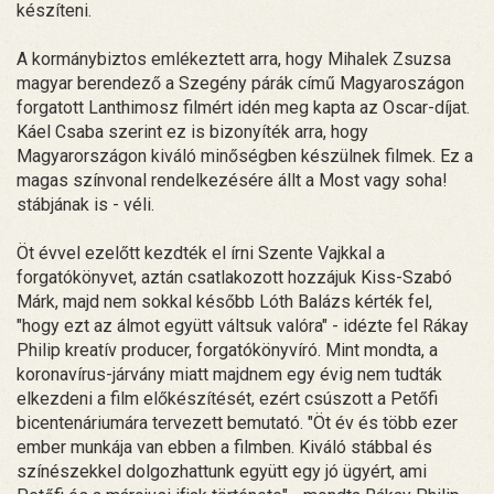
készíteni.
A kormánybiztos emlékeztett arra, hogy Mihalek Zsuzsa
magyar berendező a Szegény párák című Magyaroszágon
forgatott Lanthimosz filmért idén meg kapta az Oscar-díjat.
Káel Csaba szerint ez is bizonyíték arra, hogy
Magyarországon kiváló minőségben készülnek filmek. Ez a
magas színvonal rendelkezésére állt a Most vagy soha!
stábjának is - véli.
Öt évvel ezelőtt kezdték el írni Szente Vajkkal a
forgatókönyvet, aztán csatlakozott hozzájuk Kiss-Szabó
Márk, majd nem sokkal később Lóth Balázs kérték fel,
"hogy ezt az álmot együtt váltsuk valóra" - idézte fel Rákay
Philip kreatív producer, forgatókönyvíró. Mint mondta, a
koronavírus-járvány miatt majdnem egy évig nem tudták
elkezdeni a film előkészítését, ezért csúszott a Petőfi
bicentenáriumára tervezett bemutató. "Öt év és több ezer
ember munkája van ebben a filmben. Kiváló stábbal és
színészekkel dolgozhattunk együtt egy jó ügyért, ami