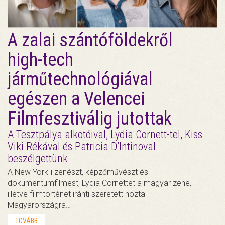
A zalai szántóföldekről
high-tech
járműtechnológiával
egészen a Velencei
Filmfesztiválig jutottak
A Tesztpálya alkotóival, Lydia Cornett-tel, Kiss
Viki Rékával és Patricia D’Intinoval
beszélgettünk
A New York-i zenészt, képzőművészt és
dokumentumfilmest, Lydia Cornettet a magyar zene,
illetve filmtörténet iránti szeretett hozta
Magyarországra…
TOVÁBB