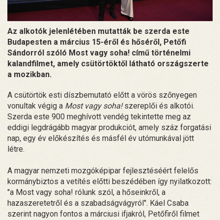
Az alkotók jelenlétében mutatták be szerda este
Budapesten a március 15-éről és hőséről, Petőfi
Sándorról szóló Most vagy soha! című történelmi
kalandfilmet, amely csütörtöktől látható országszerte
a mozikban.
A csütörtök esti díszbemutató előtt a vörös szőnyegen
vonultak végig a
Most vagy soha!
szereplői és alkotói.
Szerda este 900 meghívott vendég tekintette meg az
eddigi legdrágább magyar produkciót, amely száz forgatási
nap, egy év előkészítés és másfél év utómunkával jött
létre.
A magyar nemzeti mozgóképipar fejlesztéséért felelős
kormánybiztos a vetítés előtti beszédében így nyilatkozott:
"a Most vagy soha! rólunk szól, a hőseinkről, a
hazaszeretetről és a szabadságvágyról". Káel Csaba
szerint nagyon fontos a márciusi ifjakról, Petőfiről filmet