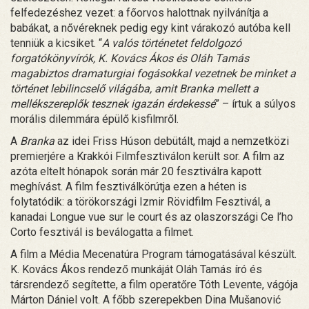
felfedezéshez vezet: a főorvos halottnak nyilvánítja a
babákat, a nővéreknek pedig egy kint várakozó autóba kell
tenniük a kicsiket. “
A valós történetet feldolgozó
forgatókönyvírók, K. Kovács Ákos és Oláh Tamás
magabiztos dramaturgiai fogásokkal vezetnek be minket a
történet lebilincselő világába, amit Branka mellett a
mellékszereplők tesznek igazán érdekessé
” – írtuk a súlyos
morális dilemmára épülő kisfilmről.
A
Branka
az idei Friss Húson debütált, majd a nemzetközi
premierjére a Krakkói Filmfesztiválon került sor. A film az
azóta eltelt hónapok során már 20 fesztiválra kapott
meghívást. A film fesztiválkörútja ezen a héten is
folytatódik: a törökországi Izmir Rövidfilm Fesztivál, a
kanadai Longue vue sur le court és az olaszországi Ce l’ho
Corto fesztivál is beválogatta a filmet.
A film a Média Mecenatúra Program támogatásával készült.
K. Kovács Ákos rendező munkáját Oláh Tamás író és
társrendező segítette, a film operatőre Tóth Levente, vágója
Márton Dániel volt. A főbb szerepekben Dina Mušanović