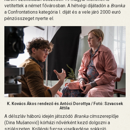
vetítettek a német fővárosban. A hétvégi díjátadón a
Branka
a Confrontations kategória I. díját és a vele járó 2000 euró
pénzösszeget nyerte el.
K. Kovács Ákos rendező és Antóci Dorottya / Fotó: Szvacsek
Attila
A délszláv háború idején játszódó
Branka
címszereplője
(Dina Mušanović) kórházi nővérként kezd dolgozni a
szülészeten. Kollégái furcsa viselkedése sokkoló