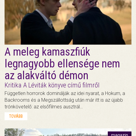
A meleg kamaszfiúk
legnagyobb ellensége nem
az alakváltó démon
Kritika A Léviták könyve című filmről
Független horrorok dominálják az idei nyarat, a Hokum, a
Backrooms és a Megszállottság után már itt is az újabb
trónkövetelő: az elsőfilmes ausztrál…
TOVÁBB
magazin