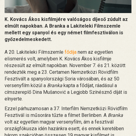
K. Kovács Ákos kisfilmjére valóságos díjeső zúdult az
elmúlt napokban. A Branka a Lakiteleki Filmszemle
mellett egy spanyol és egy német filmfesztiválon is
győzedelmeskedett.
A 20. Lakiteleki Filmszemle
fődíja
nem az egyetlen
elismerés volt, amelyben K. Kovács Ákos kisfilmje
részesült az elmúlt napokban. November 7. és 21. között
rendezték meg a 23. Certamen Nemzetközi Rövidfilm
Fesztivált a spanyolországi Soria városában, és az 50
versenyfilm közül a
Branka
kapta a fődíjat, ráadásul a
címszereplő Dina Mušanović a Legjobb Színésznő díját is
elnyerte.
Ezzel párhuzamosan a 37. Interfilm Nemzetközi Rövidfilm
Fesztivál is műsorára tűzte a filmet Berlinben. A
Branka
volt az egyetlen magyar versenyfilm, ám a fesztivál
országfókusza idén hazánkra esett, és ennek keretében
három szekcióban összesen 19 magyar kisfilmet is