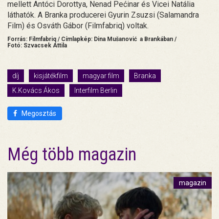
mellett Antóci Dorottya, Nenad Pećinar és Vicei Natália
láthatók. A Branka producerei Gyurin Zsuzsi (Salamandra
Film) és Osváth Gábor (Filmfabriq) voltak.
Forrás: Filmfabriq / Címlapkép: Dina Mušanović a Brankában /
Fotó: Szvacsek Attila
díj
kisjátékfilm
magyar film
Branka
K.Kovács Ákos
Interfilm Berlin
Megosztás
Még több magazin
magazin