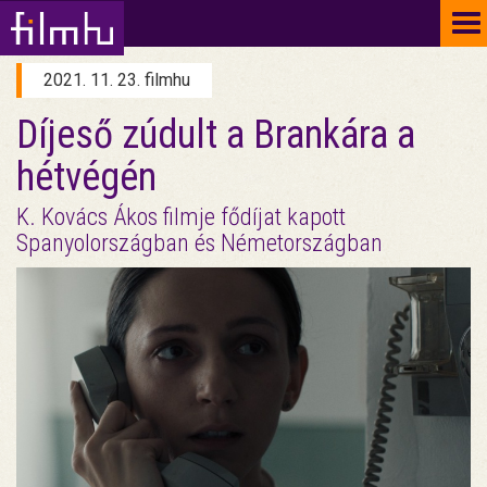
To
na
2021. 11. 23. filmhu
Díjeső zúdult a Brankára a
hétvégén
K. Kovács Ákos filmje fődíjat kapott
Spanyolországban és Németországban