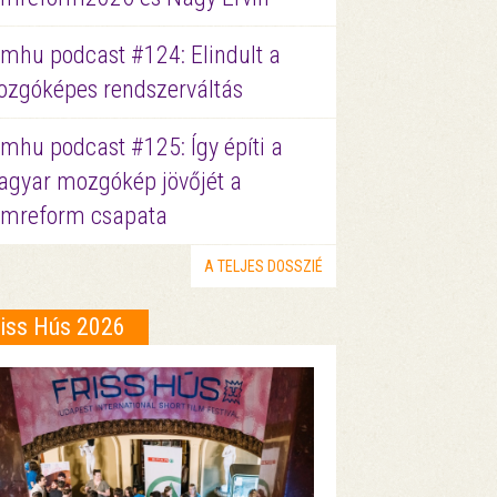
lmhu podcast #124: Elindult a
zgóképes rendszerváltás
lmhu podcast #125: Így építi a
gyar mozgókép jövőjét a
lmreform csapata
A TELJES DOSSZIÉ
riss Hús 2026