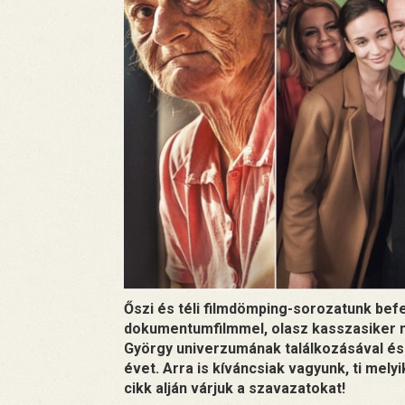
Őszi és téli filmdömping-sorozatunk bef
dokumentumfilmmel, olasz kasszasiker m
György univerzumának találkozásával és 
évet. Arra is kíváncsiak vagyunk, ti melyi
cikk alján várjuk a szavazatokat!