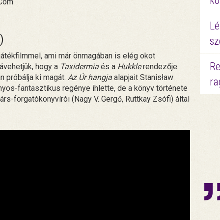
kö
rCom
Lé
)
sz
yjátékfilmmel, ami már önmagában is elég okot
Re
ávehetjük, hogy a
Taxidermia
és a
Hukkle
rendezője
 próbálja ki magát.
Az Úr hangja
alapjait Stanisław
ra
os-fantasztikus regénye ihlette, de a könyv története
s-forgatókönyvírói (Nagy V. Gergő, Ruttkay Zsófi) által