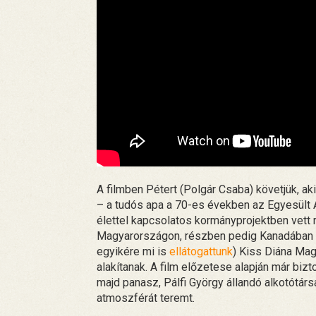
A filmben Pétert (Polgár Csaba) követjük, aki
– a tudós apa a 70-es években az Egyesült Ál
élettel kapcsolatos kormányprojektben vett 
Magyarországon, részben pedig Kanadában for
egyikére mi is
ellátogattunk
) Kiss Diána Mag
alakítanak. A film előzetese alapján már biz
majd panasz, Pálfi György állandó alkotótárs
atmoszférát teremt.