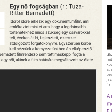
Egy nő fogságban
(r.: Tuza-
Ritter Bernadett)
Időről időre érkezik egy dokumentumfilm, ami
emlékeztet minket arra, hogy a legdrámaibb
történetekhez nincs szükség egy csavarokkal
teli, éveken át írt, fejlesztett, ezerszer
átdolgozott forgatókönyvre. Egyszerűen körbe
kell néznünk a környezetünkben és elképesztő
Bernadett filmrendező sem tett másképp: fogta a
„Bi
műk
egy nőt, akinek a film hatására megváltozott az élete.
köz
str
bes
ja
fil
A 
me
Fi