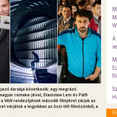
Me
M
W
A 
ve
M
E
f
S
ejező darabja következik: egy megrázó
agyar remake-jével, Stanislaw Lem és Pálfi
Ha
a VAN rendezőjének második filmjével zárjuk az
ket várjátok a legjobban az őszi-téli filmözönből, a
F