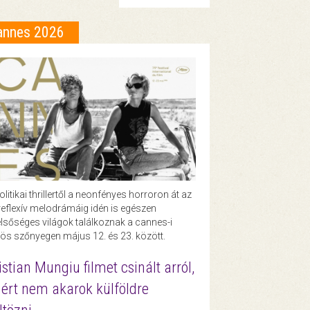
annes 2026
olitikai thrillertől a neonfényes horroron át az
eflexív melodrámáig idén is egészen
lsőséges világok találkoznak a cannes-i
ös szőnyegen május 12. és 23. között.
istian Mungiu filmet csinált arról,
ért nem akarok külföldre