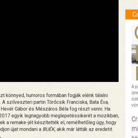
C
A p
önr
zt könnyed, humoros formában fogják elénk tálalni
szé
szilveszteri partin Törőcsik Franciska, Bata Éva,
vör
, Hevér Gábor és Mészáros Béla fog részt venni. Ha
 a 2017 egyik legnagyobb meglepetéssikerét a mozikban,
Cr
ek a remake-jét készítették el, remélhetőleg úgy, hogy
mi
udjon újat mondani a
BUÉK
, akik már látták az eredetit.