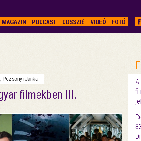
MAGAZIN
PODCAST
DOSSZIÉ
VIDEÓ
FOTÓ
F
t, Pozsonyi Janka
A
fi
yar filmekben III.
je
R
3
D