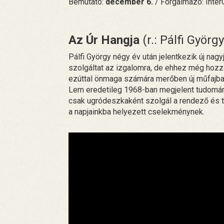
Bemutató:
december 6.
/ Forgalmazó: Inte
Az Úr Hangja
(r.: Pálfi György
Pálfi György négy év után jelentkezik új nag
szolgáltat az izgalomra, de ehhez még hozz
ezúttal önmaga számára merőben új műfajban
Lem eredetileg 1968-ban megjelent tudomány
csak ugródeszkaként szolgál a rendező és tár
a napjainkba helyezett cselekménynek.