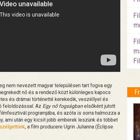
Fi
mo
Fi
ma
Fi
meg nem nevezett magyar településen tart fogva egy
F
megrekedt nő és a rendező közt különleges kapocs
tes és drámai történetté kerekedik, veszéllyel és
ó feloldozással. Az
Egy nő fogságban
elsőként jutott
ilmfesztivál programjába, és azóta is sorra halmozza a
y, ami után egy kicsit jobb emberek leszünk és többet
eszélgettünk
, a film producere Ugrin Julianna (Éclipse