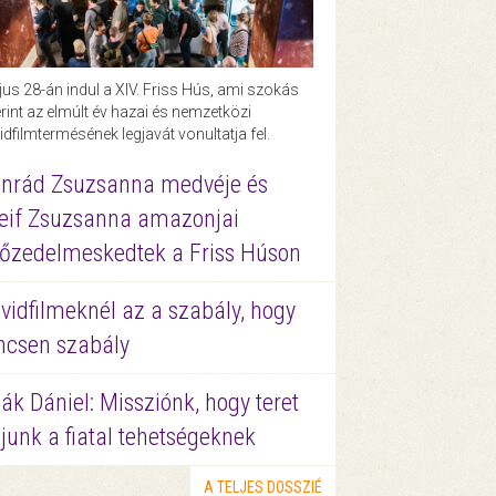
us 28-án indul a XIV. Friss Hús, ami szokás
rint az elmúlt év hazai és nemzetközi
idfilmtermésének legjavát vonultatja fel.
nrád Zsuzsanna medvéje és
eif Zsuzsanna amazonjai
őzedelmeskedtek a Friss Húson
vidfilmeknél az a szabály, hogy
ncsen szabály
ák Dániel: Missziónk, hogy teret
junk a fiatal tehetségeknek
A TELJES DOSSZIÉ