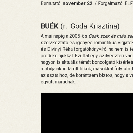
Bemutató:
november 22.
/ Forgalmazó: ELF
BUÉK
(r.: Goda Krisztina)
A mai napig a 2005-ös
Csak szex és más s
szórakoztató és igényes romantikus vígjáté
és Divinyi Réka forgatókönyvíró, ha nem is t
produkciójukkal. Ezúttal egy szilveszteri va
nagyon is aktuális témát boncolgató kísérlet
mobiljainkon tárolt titkok, másokkal folytato
az asztalhoz, de korántsem biztos, hogy a va
együtt maradnak.