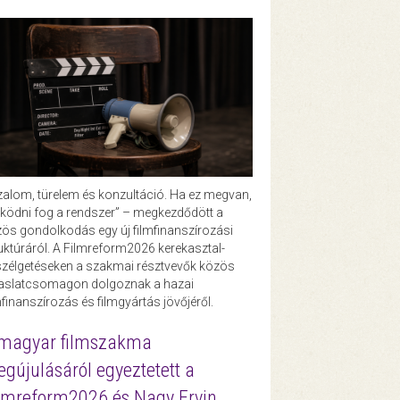
zalom, türelem és konzultáció. Ha ez megvan,
ödni fog a rendszer” – megkezdődött a
ös gondolkodás egy új filmfinanszírozási
uktúráról. A Filmreform2026 kerekasztal-
zélgetéseken a szakmai résztvevők közös
vaslatcsomagon dolgoznak a hazai
mfinanszírozás és filmgyártás jövőjéről.
magyar filmszakma
gújulásáról egyeztetett a
lmreform2026 és Nagy Ervin