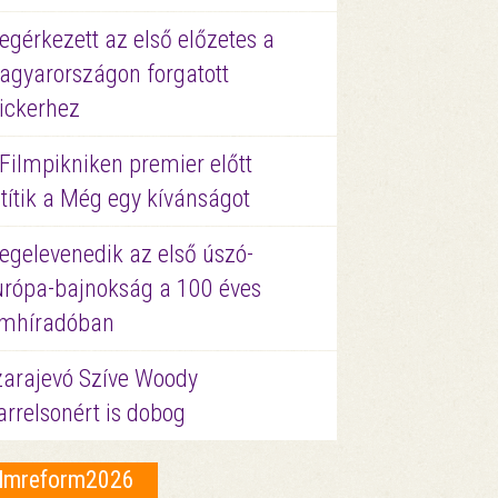
gérkezett az első előzetes a
agyarországon forgatott
ickerhez
Filmpikniken premier előtt
títik a Még egy kívánságot
egelevenedik az első úszó-
urópa-bajnokság a 100 éves
ilmhíradóban
zarajevó Szíve Woody
rrelsonért is dobog
ilmreform2026