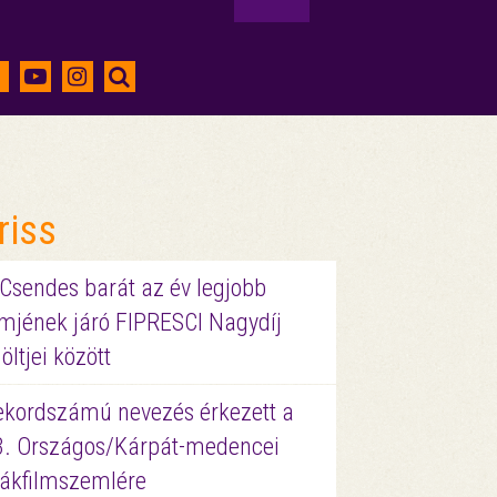
riss
 Csendes barát az év legjobb
lmjének járó FIPRESCI Nagydíj
löltjei között
ekordszámú nevezés érkezett a
3. Országos/Kárpát-medencei
iákfilmszemlére