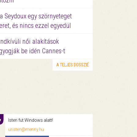
ltözni
a Seydoux egy szörnyeteget
eret, és nincs ezzel egyedül
ndkívüli női alakítások
gyogják be idén Cannes-t
A TELJES DOSSZIÉ
Isten fut Windows alatt!
uristen@menny.hu