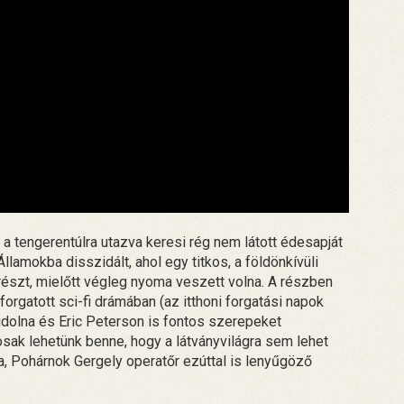
 a tengerentúlra utazva keresi rég nem látott édesapját
lamokba disszidált, ahol egy titkos, a földönkívüli
részt, mielőtt végleg nyoma veszett volna. A részben
gatott sci-fi drámában (az itthoni forgatási napok
dolna és Eric Peterson is fontos szerepeket
tosak lehetünk benne, hogy a látványvilágra sem lehet
a, Pohárnok Gergely operatőr ezúttal is lenyűgöző