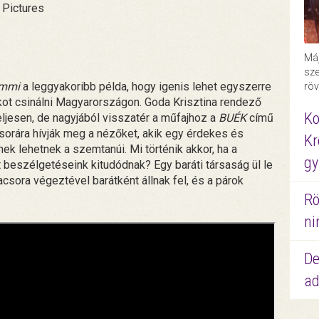
 Pictures
Máj
sze
emmi
a leggyakoribb példa, hogy igenis lehet egyszerre
röv
kot csinálni Magyarországon. Goda Krisztina rendező
Ko
eljesen, de nagyjából visszatér a műfajhoz a
BUÉK
című
csorára hívják meg a nézőket, akik egy érdekes és
Kr
nek lehetnek a szemtanúi. Mi történik akkor, ha a
gy
tt beszélgetéseink kitudódnak? Egy baráti társaság ül le
csora végeztével barátként állnak fel, és a párok
Rö
ni
De
ad