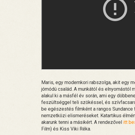
Maris, egy modernkori rabszolga, akit egy 
jómódú család. A munkától és elnyomástól 
alakul ki a másfél év során, ami egy döbbene
feszültséggel teli szökéssel, és szívfacsar
be egészestés filmként a rangos Sundance f
nemzetközi elismeréseket. Katartikus élmén
akarunk tenni a másikért. A rendezővel
itt b
Film) és Kiss Viki Réka.