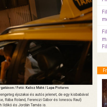
Fi
mo
Fi
ma
Fi
F
gatáson / Fotó: Kalicz Máté / Lupa Pictures
rengeteg éjszakai és autós jelenet, de egy kisbabával
ke, Rába Roland, Ferenczi Gábor és Ionescu Raul)
h Ildikó és Jordán Tamás is.