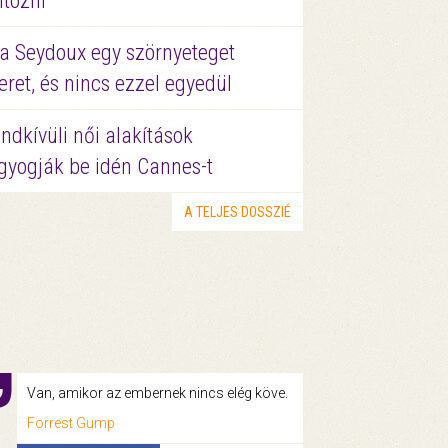
ltözni
a Seydoux egy szörnyeteget
eret, és nincs ezzel egyedül
ndkívüli női alakítások
gyogják be idén Cannes-t
A TELJES DOSSZIÉ
Van, amikor az embernek nincs elég köve.
Forrest Gump