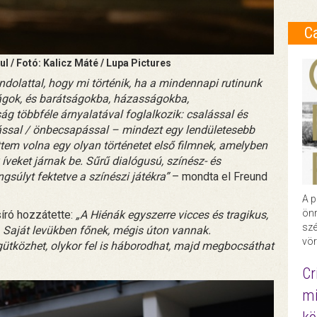
C
l / Fotó: Kalicz Máté / Lupa Pictures
ndolattal, hogy mi történik, ha a mindennapi rutinunk
ágok, és barátságokba, házasságokba,
g többféle árnyalatával foglalkozik: csalással és
ással / önbecsapással – mindezt egy lendületesebb
ttem volna egy olyan történetet első filmnek, amelyben
 íveket járnak be. Sűrű dialógusú, színész- és
súlyt fektetve a színészi játékra”
– mondta el Freund
A p
önr
síró hozzátette:
„A Hiénák egyszerre vicces és tragikus,
szé
. Saját levükben főnek, mégis úton vannak.
vör
ütközhet, olykor fel is háborodhat, majd megbocsáthat
Cr
mi