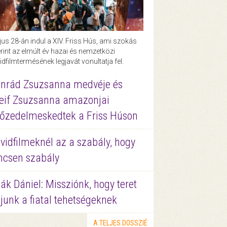
us 28-án indul a XIV. Friss Hús, ami szokás
rint az elmúlt év hazai és nemzetközi
idfilmtermésének legjavát vonultatja fel.
nrád Zsuzsanna medvéje és
eif Zsuzsanna amazonjai
őzedelmeskedtek a Friss Húson
vidfilmeknél az a szabály, hogy
ncsen szabály
ák Dániel: Missziónk, hogy teret
junk a fiatal tehetségeknek
A TELJES DOSSZIÉ