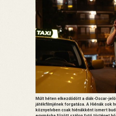
Múlt héten elkezdődött a diák-Oscar-jel
játékfilmjének forgatása. A Hiénák sok h
köznyelvben csak hiénákként ismert budap
egymásba fűzött szálon futó történet hő