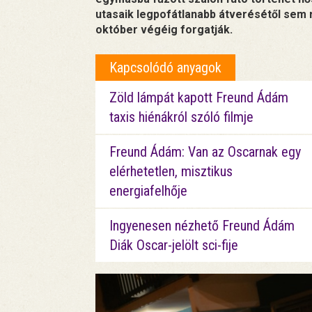
utasaik legpofátlanabb átverésétől sem r
október végéig forgatják.
Kapcsolódó anyagok
Zöld lámpát kapott Freund Ádám
taxis hiénákról szóló filmje
Freund Ádám: Van az Oscarnak egy
elérhetetlen, misztikus
energiafelhője
Ingyenesen nézhető Freund Ádám
Diák Oscar-jelölt sci-fije