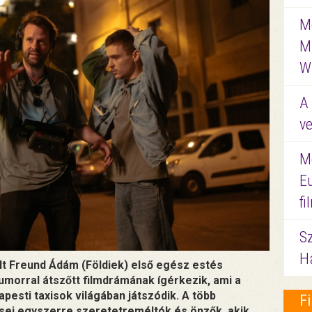
Me
M
W
A 
ve
M
E
f
S
Ha
ölt Freund Ádám (Földiek) első egész estés
umorral átszőtt filmdrámának ígérkezik, ami a
esti taxisok világában játszódik. A több
F
sei egyszerre szeretetreméltók és önzők, akik