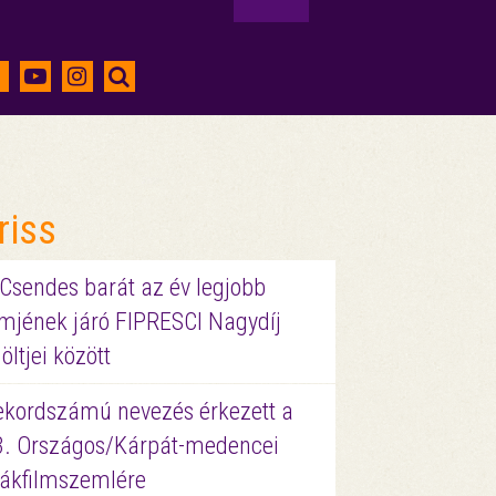
riss
 Csendes barát az év legjobb
lmjének járó FIPRESCI Nagydíj
löltjei között
ekordszámú nevezés érkezett a
3. Országos/Kárpát-medencei
iákfilmszemlére