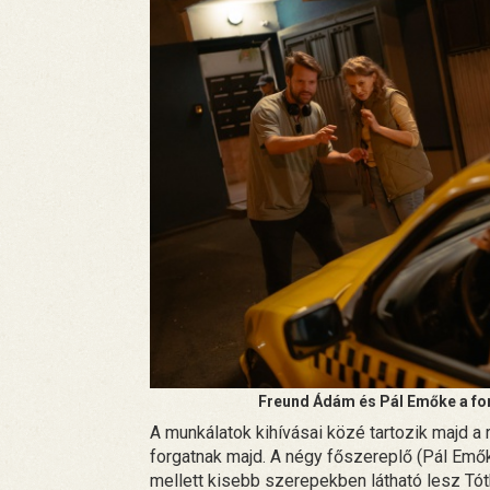
Freund Ádám és Pál Emőke a for
A munkálatok kihívásai közé tartozik majd a 
forgatnak majd. A négy főszereplő (Pál Emő
mellett kisebb szerepekben látható lesz Tót