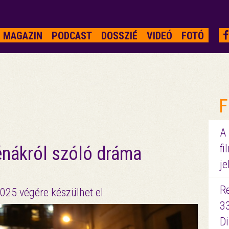
MAGAZIN
PODCAST
DOSSZIÉ
VIDEÓ
FOTÓ
F
A
fi
énákról szóló dráma
je
R
025 végére készülhet el
3
D