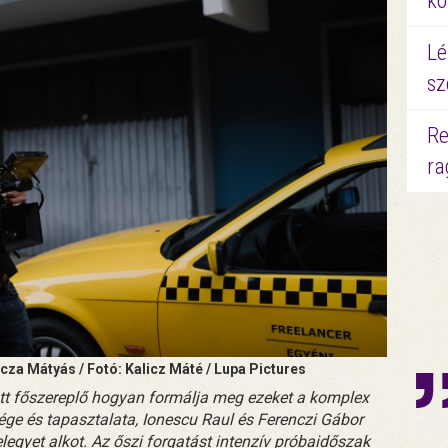
kö
Lé
sz
Re
ra
cza Mátyás / Fotó: Kalicz Máté / Lupa Pictures
ott főszereplő hogyan formálja meg ezeket a komplex
ége és tapasztalata, Ionescu Raul és Ferenczi Gábor
egyet alkot. Az őszi forgatást intenzív próbaidőszak