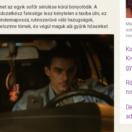
net az egyik sofőr sérülése körül bonyolódik. A
áldozatkész felesége lesz kénytelen a taxiba ülni, ez
mindennapossá, rutinszerűvé váló hazugságok,
Máj
elszínre törnek, és végül maguk alá gyűrik hőseinket.
sze
röv
Ko
Kr
gy
Rö
ni
De
ad