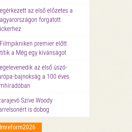
gérkezett az első előzetes a
agyarországon forgatott
ickerhez
Filmpikniken premier előtt
títik a Még egy kívánságot
egelevenedik az első úszó-
urópa-bajnokság a 100 éves
ilmhíradóban
zarajevó Szíve Woody
rrelsonért is dobog
ilmreform2026