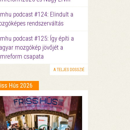
lmhu podcast #124: Elindult a
zgóképes rendszerváltás
lmhu podcast #125: Így építi a
gyar mozgókép jövőjét a
lmreform csapata
A TELJES DOSSZIÉ
riss Hús 2026