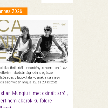
annes 2026
olitikai thrillertől a neonfényes horroron át az
eflexív melodrámáig idén is egészen
lsőséges világok találkoznak a cannes-i
ös szőnyegen május 12. és 23. között.
istian Mungiu filmet csinált arról,
ért nem akarok külföldre