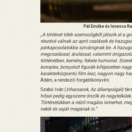
Pál Emőke és Ionescu Rau
„A történet több szemszögből játszik el a go
részévé válnak az apró csalások és hazugs
párkapcsolatokba szivárognak be. A hazugsá
megcsalással, árulással, valamint önigazol
történetben, kemény, fekete humorral. Szere
komplex, bonyolult figurák kifejezetten nagy
karakterközpontú film lesz, nagyon nagy hang
Ádám, a rendező-forgatókönyvíró.
Szabó Iván (
Viharsarok
,
Az állampolgár
) tár
hősei pedig egyszerre önzők és nagylelkűek
Történetükben a néző magára ismerhet, meg
nekik és saját magának is.”