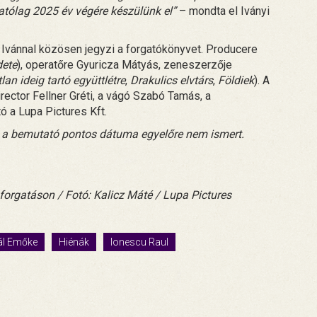
hatólag 2025 év végére készülünk el”
– mondta el Iványi
Ivánnal közösen jegyzi a forgatókönyvet. Producere
dete
), operatőre Gyuricza Mátyás, zeneszerzője
an ideig tartó együttlétre
,
Drakulics elvtárs
,
Földiek
). A
irector Fellner Gréti, a vágó Szabó Tamás, a
ó a Lupa Pictures Kft.
l, a bemutató pontos dátuma egyelőre nem ismert.
orgatáson / Fotó: Kalicz Máté / Lupa Pictures
ál Emőke
Hiénák
Ionescu Raul