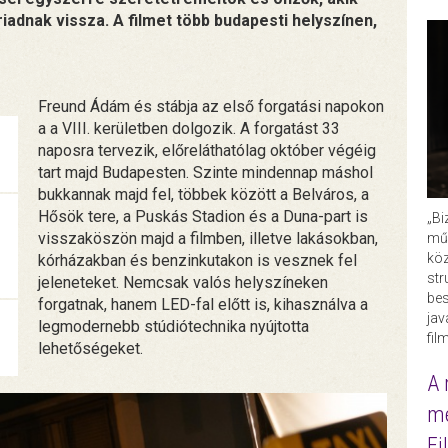
iadnak vissza. A filmet több budapesti helyszínen,
Freund Ádám és stábja az első forgatási napokon
a a VIII. kerületben dolgozik. A forgatást 33
naposra tervezik, előreláthatólag október végéig
tart majd Budapesten. Szinte mindennap máshol
bukkannak majd fel, többek között a Belváros, a
Hősök tere, a Puskás Stadion és a Duna-part is
„Bi
visszaköszön majd a filmben, illetve lakásokban,
műk
köz
kórházakban és benzinkutakon is vesznek fel
str
jeleneteket. Nemcsak valós helyszíneken
bes
forgatnak, hanem LED-fal előtt is, kihasználva a
ja
legmodernebb stúdiótechnika nyújtotta
fil
lehetőségeket.
A 
me
Fi