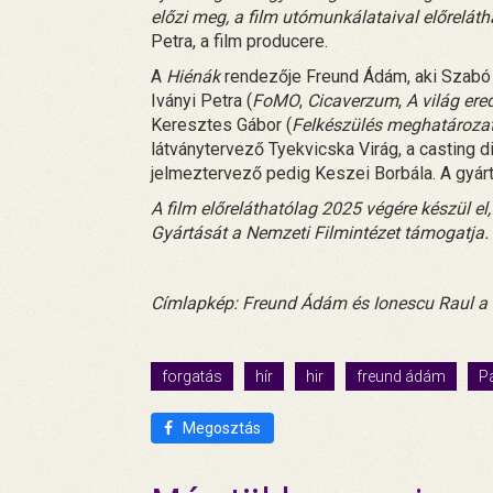
előzi meg, a film utómunkálataival előrelát
Petra, a film producere.
A
Hiénák
rendezője Freund Ádám, aki Szabó 
Iványi Petra (
FoMO
,
Cicaverzum
,
A világ ere
Keresztes Gábor (
Felkészülés meghatározatl
látványtervező Tyekvicska Virág, a casting d
jelmeztervező pedig Keszei Borbála. A gyárt
A film előreláthatólag 2025 végére készül e
Gyártását a Nemzeti Filmintézet támogatja.
Címlapkép: Freund Ádám és Ionescu Raul a f
forgatás
hír
hir
freund ádám
P
Megosztás