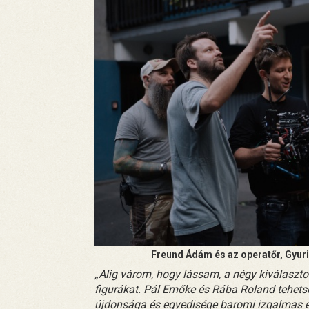
Freund Ádám és az operatőr, Gyuri
„Alig várom, hogy lássam, a négy kiválaszt
figurákat. Pál Emőke és Rába Roland tehets
újdonsága és egyedisége baromi izgalmas el