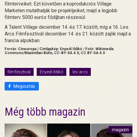
filmterveiket. Ezt követően a koprodukciós Village
Marketen mutathatják be projektjeiket, majd a legjobb
filmterv 5000 eurós fődíjban részesül.
A Talent Village december 14. és 17. között, míg a 16. Les
Arcs Filmfesztivál december 14. és 21. között zajlik majd a
francia alpokban.
Forrás: Cineuropa / Címlapkép: Enyedi Ildikó / Fotó: Wikimedia
Commons/Maximilian Bühn, CC-BY-SA 4.0, CC BY-SA 4.0
filmfesztivál
Enyedi Ildikó
les arcs
Megosztás
Még több magazin
magazin