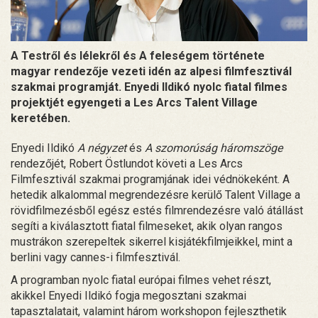
A Testről és lélekről és A feleségem története
magyar rendezője vezeti idén az alpesi filmfesztivál
szakmai programját. Enyedi Ildikó nyolc fiatal filmes
projektjét egyengeti a Les Arcs Talent Village
keretében.
Enyedi Ildikó
A négyzet
és
A szomorúság háromszöge
rendezőjét, Robert Östlundot követi a Les Arcs
Filmfesztivál szakmai programjának idei védnökeként. A
hetedik alkalommal megrendezésre kerülő Talent Village a
rövidfilmezésből egész estés filmrendezésre való átállást
segíti a kiválasztott fiatal filmeseket, akik olyan rangos
mustrákon szerepeltek sikerrel kisjátékfilmjeikkel, mint a
berlini vagy cannes-i filmfesztivál.
A programban nyolc fiatal európai filmes vehet részt,
akikkel Enyedi Ildikó fogja megosztani szakmai
tapasztalatait, valamint három workshopon fejleszthetik