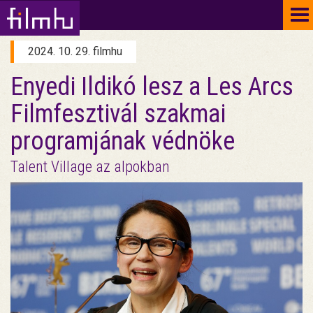
To
na
2024. 10. 29. filmhu
Enyedi Ildikó lesz a Les Arcs
Filmfesztivál szakmai
programjának védnöke
Talent Village az alpokban