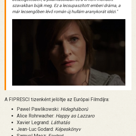
szavakban bújik meg. Ez a lecsupaszított emberi dráma, a
már lecsengőben lévő román új hullám aranykorát idézi."
A FIPRESCI tizenként jelöltje az Európai Filmdíjra:
Pawel Pawlikowski:
Hidegháború
Alice Rohrwacher:
Happy as Lazzaro
Xavier Legrand:
Láthatás
Jean-Luc Godard:
Képeskönyv
Samuel Maoz:
Foxtrot