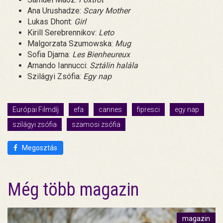
Ana Urushadze:
Scary Mother
Lukas Dhont:
Girl
Kirill Serebrennikov:
Leto
Malgorzata Szumowska:
Mug
Sofia Djama:
Les Bienheureux
Arnando Iannucci:
Sztálin halála
Szilágyi Zsófia:
Egy nap
Európai Filmdíj
efa
cannes
fipresci
egy nap
szilágyi zsófia
szamosi zsófia
Megosztás
Még több magazin
magazin