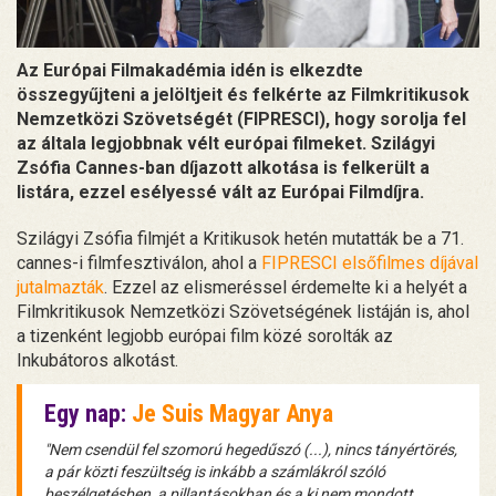
Az Európai Filmakadémia idén is elkezdte
összegyűjteni a jelöltjeit és felkérte az Filmkritikusok
Nemzetközi Szövetségét (FIPRESCI), hogy sorolja fel
az általa legjobbnak vélt európai filmeket. Szilágyi
Zsófia Cannes-ban díjazott alkotása is felkerült a
listára, ezzel esélyessé vált az Európai Filmdíjra.
Szilágyi Zsófia filmjét a Kritikusok hetén mutatták be a 71.
cannes-i filmfesztiválon, ahol a
FIPRESCI elsőfilmes díjával
jutalmazták
. Ezzel az elismeréssel érdemelte ki a helyét a
Filmkritikusok Nemzetközi Szövetségének listáján is, ahol
a tizenként legjobb európai film közé sorolták az
Inkubátoros alkotást.
Egy nap:
Je Suis Magyar Anya
"Nem csendül fel szomorú hegedűszó (...), nincs tányértörés,
a pár közti feszültség is inkább a számlákról szóló
beszélgetésben, a pillantásokban és a ki nem mondott