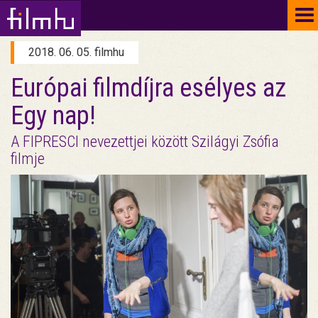
To
na
2018. 06. 05. filmhu
Európai filmdíjra esélyes az
Egy nap!
A FIPRESCI nevezettjei között Szilágyi Zsófia
filmje