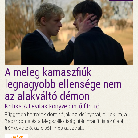
A meleg kamaszfiúk
legnagyobb ellensége nem
az alakváltó démon
Kritika A Léviták könyve című filmről
Független horrorok dominálják az idei nyarat, a Hokum, a
Backrooms és a Megszállottság után már itt is az újabb
trónkövetelő: az elsőfilmes ausztrál…
TOVÁBB