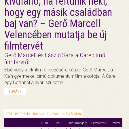
kívülálló, ha feltűnik neki,
hogy egy másik családban
baj van? – Gerő Marcell
Velencében mutatja be új
filmtervét
Gerő Marcell és László Sára a Care című
filmtervről
Első nagyjátékfilm-rendezésére készül Gerő Marcell, a
Káin gyermekei című dokumentumfilm alkotója. A Care
egy Berlinből a nyári szünetre…
TOVÁBB
STÁB
PARTNEREK
RÓLUNK
KONTAKT
ADATVÉDELEM
Filmhu
HMDB
FilmInHungary
Filmtörténet
Szakma