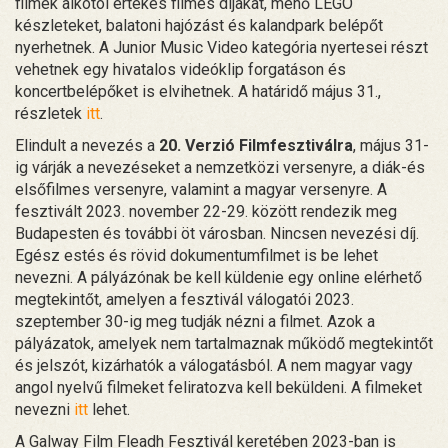
filmek alkotói értékes filmes díjakat, menő LEGO
készleteket, balatoni hajózást és kalandpark belépőt
nyerhetnek. A Junior Music Video kategória nyertesei részt
vehetnek egy hivatalos videóklip forgatáson és
koncertbelépőket is elvihetnek. A határidő május 31.,
részletek
itt
.
Elindult a nevezés a
20. Verzió Filmfesztiválra
, május 31-
ig várják a nevezéseket a nemzetközi versenyre, a diák-és
elsőfilmes versenyre, valamint a magyar versenyre. A
fesztivált 2023. november 22-29. között rendezik meg
Budapesten és további öt városban. Nincsen nevezési díj.
Egész estés és rövid dokumentumfilmet is be lehet
nevezni. A pályázónak be kell küldenie egy online elérhető
megtekintőt, amelyen a fesztivál válogatói 2023.
szeptember 30-ig meg tudják nézni a filmet. Azok a
pályázatok, amelyek nem tartalmaznak működő megtekintőt
és jelszót, kizárhatók a válogatásból. A nem magyar vagy
angol nyelvű filmeket feliratozva kell beküldeni. A filmeket
nevezni
itt
lehet.
A Galway Film Fleadh Fesztivál keretében 2023-ban is