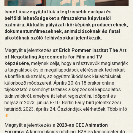
Ismét összegyűjtöttük a legfrissebb európai és
belföldi lehetőségeket a filmszakma képviselői
számára. Aktuális pályázati körképünk producereknek,
dokumentumfilmeseknek, animációsoknak és fiatal
alkotóknak szóló felhívásokkal jelentkezik.
Megnyílt a jelentkezés az
Erich Pommer Institut The Art
of Negotiating Agreements for Film and TV
képzésére
, melynek célja, hogy a résztvevők megismerjék
a tárgyalások és jó megállapodások elérésének technikáit,
a konfliktuskezelés, az együttműködések kialakításának
különböző módszereit. Április 20-án 18 órakor online
tájékoztató eseményt tartanak a képzéssel kapcsolatos
tudnivalókról, amelyre itt lehet regisztrálni. Időpont és
helyszín: 2023. június 8-10. Berlin Early bird jelentkezési
határidő: 2023. április 24. Ösztöndíjak elérhetőek. Több infó
itt
.
Megnyílt a jelentkezés a
2023-as CEE Animation
Forumra
. A koprodukciós pitching, B2B és kapcsolatépítő