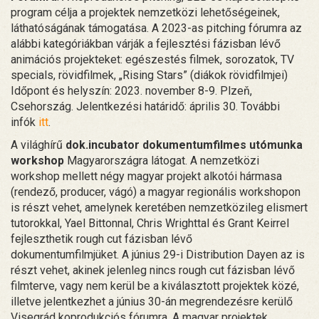
program célja a projektek nemzetközi lehetőségeinek,
láthatóságának támogatása. A 2023-as pitching fórumra az
alábbi kategóriákban várják a fejlesztési fázisban lévő
animációs projekteket: egészestés filmek, sorozatok, TV
specials, rövidfilmek, „Rising Stars” (diákok rövidfilmjei)
Időpont és helyszín: 2023. november 8-9. Plzeň,
Csehország. Jelentkezési határidő: április 30. További
infók
itt
.
A világhírű
dok.incubator dokumentumfilmes utómunka
workshop
Magyarországra látogat. A nemzetközi
workshop mellett négy magyar projekt alkotói hármasa
(rendező, producer, vágó) a magyar regionális workshopon
is részt vehet, amelynek keretében nemzetközileg elismert
tutorokkal, Yael Bittonnal, Chris Wrighttal és Grant Keirrel
fejleszthetik rough cut fázisban lévő
dokumentumfilmjüket. A június 29-i Distribution Dayen az is
részt vehet, akinek jelenleg nincs rough cut fázisban lévő
filmterve, vagy nem kerül be a kiválasztott projektek közé,
illetve jelentkezhet a június 30-án megrendezésre kerülő
Visegrád koprodukciós fórumra. A magyar projektek