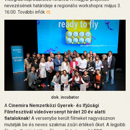
nevezésének határideje a regionális workshopra: május 3.
16:00. További infók
itt
.
dok. incubator
A
Cinemira Nemzetközi Gyerek- és Ifjúsági
Filmfesztivál videóversenyt hirdet 20 év alatti
fiataloknak
! A versenybe került filmeket nagyvásznon
mutatják be és neves szakmai zsűri értékeli őket. A legjobb