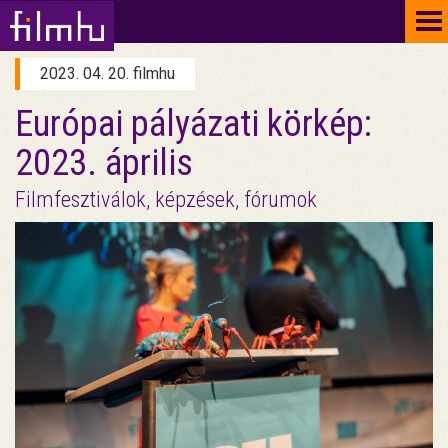
To
na
2023. 04. 20. filmhu
Európai pályázati körkép:
2023. április
Filmfesztiválok, képzések, fórumok