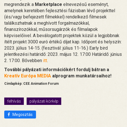
megrendezik a
Marketplace
elnevezésű eseményt,
amelynek keretében fejlesztési fázisban lévő projekttel
(és/vagy befejezett filmekkel) rendelkező filmesek
találkozhatnak a meghívott forgalmazókkal,
finanszírozókkal, műsorsugárzók és filmalapok
képviselőivel. A beválogatott projektek közül a legjobbnak
ítélt projekt 3000 euró értékű díjat kap. Időpont és helyszín:
2023. július 14-15. (fesztivál: július 11-16.) Early bird
jelentkezési határidő: 2023. május 12. 17:00 Határidő: június
2. 17:00. Bővebben
itt
.
További pályázati információkért fordulj bátran a
Kreatív Európa MEDIA
alprogram munkatársaihoz!
Címlapkép: CEE Animation Forum
felhívás
pályázati körkép
Megosztás