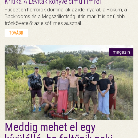
Kritika A Léviták könyve című filmről
Független horrorok dominálják az idei nyarat, a Hokum, a
Backrooms és a Megszállottság után már itt is az újabb
trónkövetelő: az elsőfilmes ausztrál…
TOVÁBB
magazin
Meddig mehet el egy