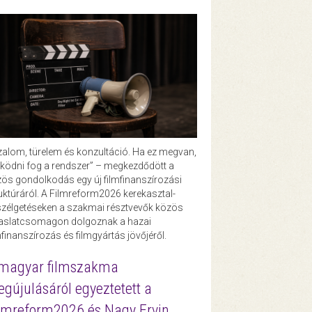
zalom, türelem és konzultáció. Ha ez megvan,
ödni fog a rendszer” – megkezdődött a
ös gondolkodás egy új filmfinanszírozási
uktúráról. A Filmreform2026 kerekasztal-
zélgetéseken a szakmai résztvevők közös
vaslatcsomagon dolgoznak a hazai
mfinanszírozás és filmgyártás jövőjéről.
magyar filmszakma
gújulásáról egyeztetett a
lmreform2026 és Nagy Ervin