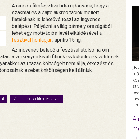
A rangos filmfesztivál idei újdonsága, hogy a
szakmai és a sajtó akkreditációk mellett
fiataloknak is lehetővé teszi az ingyenes
belépést. Pályázni a világ bármely országából
lehet egy motivációs levél elküldésével a
fesztivál honlapján
, április 15-ig.
Az ingyenes belépő a fesztivál utolsó három
gatás, a versenyen kívüli filmek és különleges vetítések
yanakkor az utazás költségeit nem állja, étkezést és
„Bi
jdonosainak ezeket önköltségen kell állniuk.
műk
köz
str
bes
ja
vál
71.cannes-i filmfesztivál
fil
A 
me
Fi