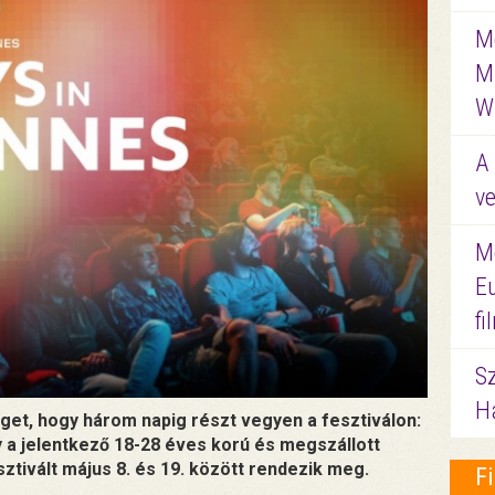
Me
M
W
A 
ve
M
E
f
S
Ha
éget, hogy három napig részt vegyen a fesztiválon:
gy a jelentkező 18-28 éves korú és megszállott
sztivált május 8. és 19. között rendezik meg.
F