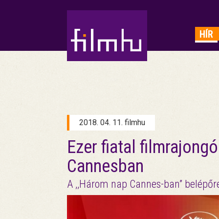
HIRDETÉS
HÍR
2018. 04. 11. filmhu
Ezer fiatal filmrajong
Cannesban
A ,,Három nap Cannes-ban” belépőr