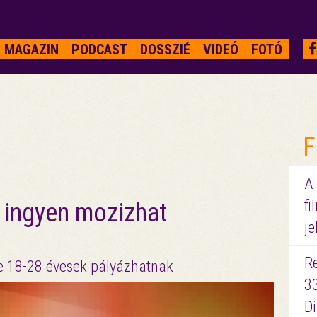
MAGAZIN
PODCAST
DOSSZIÉ
VIDEÓ
FOTÓ
F
A
fi
ó ingyen mozizhat
je
R
e 18-28 évesek pályázhatnak
3
D