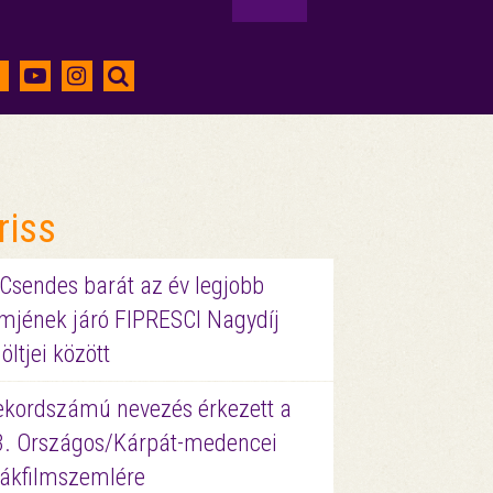
riss
 Csendes barát az év legjobb
lmjének járó FIPRESCI Nagydíj
löltjei között
ekordszámú nevezés érkezett a
3. Országos/Kárpát-medencei
iákfilmszemlére