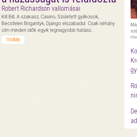
Robert Richardson vallomásai
Kill Bill, A szakasz, Casino, Született gyilkosok,
Becstelen Brigantyk, Django elszabadul. Csak néhány
Máj
cím minden idők egyik legnagyobb hatású…
sze
röv
TOVÁBB
Ko
Kr
gy
Rö
ni
De
ad