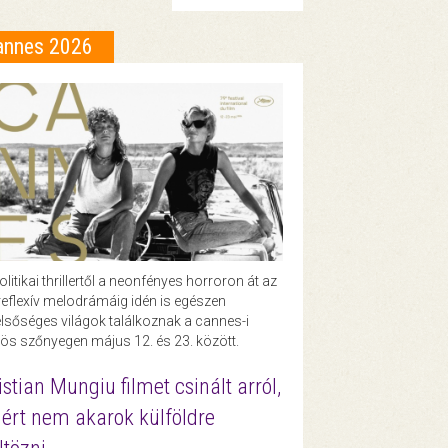
annes 2026
olitikai thrillertől a neonfényes horroron át az
eflexív melodrámáig idén is egészen
lsőséges világok találkoznak a cannes-i
ös szőnyegen május 12. és 23. között.
istian Mungiu filmet csinált arról,
ért nem akarok külföldre