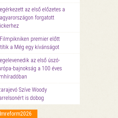
gérkezett az első előzetes a
agyarországon forgatott
ickerhez
Filmpikniken premier előtt
títik a Még egy kívánságot
egelevenedik az első úszó-
urópa-bajnokság a 100 éves
ilmhíradóban
zarajevó Szíve Woody
rrelsonért is dobog
ilmreform2026