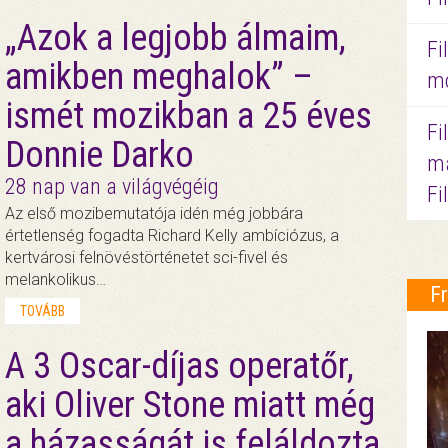
„Azok a legjobb álmaim,
Fi
amikben meghalok” –
mo
ismét mozikban a 25 éves
Fi
Donnie Darko
ma
28 nap van a világvégéig
Fi
Az első mozibemutatója idén még jobbára
értetlenség fogadta Richard Kelly ambíciózus, a
kertvárosi felnövéstörténetet sci-fivel és
melankolikus…
F
TOVÁBB
A 3 Oscar-díjas operatőr,
aki Oliver Stone miatt még
a házasságát is feláldozta