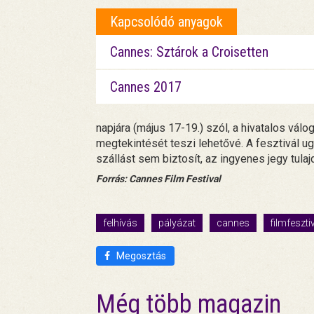
Kapcsolódó anyagok
Cannes: Sztárok a Croisetten
Cannes 2017
napjára (május 17-19.) szól, a hivatalos válo
megtekintését teszi lehetővé. A fesztivál ug
szállást sem biztosít, az ingyenes jegy tula
Forrás: Cannes Film Festival
felhívás
pályázat
cannes
filmfeszti
Megosztás
Még több magazin