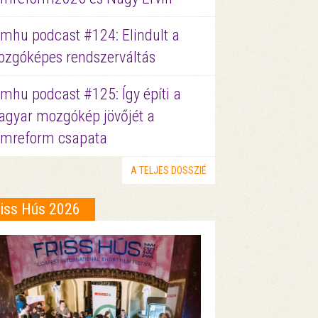
lmhu podcast #124: Elindult a
zgóképes rendszerváltás
lmhu podcast #125: Így építi a
gyar mozgókép jövőjét a
lmreform csapata
A TELJES DOSSZIÉ
riss Hús 2026