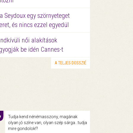
ltözni
a Seydoux egy szörnyeteget
eret, és nincs ezzel egyedül
ndkívüli női alakítások
gyogják be idén Cannes-t
A TELJES DOSSZIÉ
Tudja kend nénémasszony, magának
olyan jó színe van, olyan szép sárga...tudja
mire gondolok!?