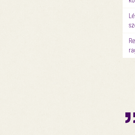
kö
Lé
sz
Re
ra