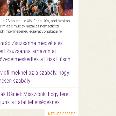
us 28-án indul a XIV. Friss Hús, ami szokás
rint az elmúlt év hazai és nemzetközi
idfilmtermésének legjavát vonultatja fel.
nrád Zsuzsanna medvéje és
eif Zsuzsanna amazonjai
őzedelmeskedtek a Friss Húson
vidfilmeknél az a szabály, hogy
ncsen szabály
ák Dániel: Missziónk, hogy teret
junk a fiatal tehetségeknek
A TELJES DOSSZIÉ