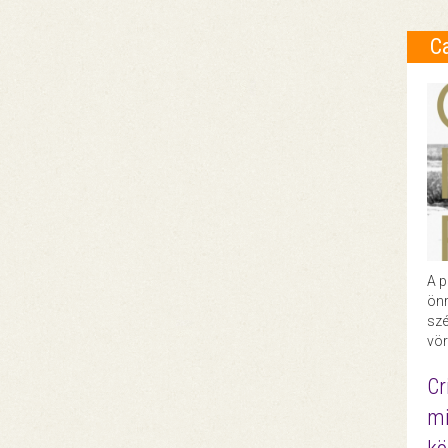
C
A p
önr
szé
vör
Cr
mi