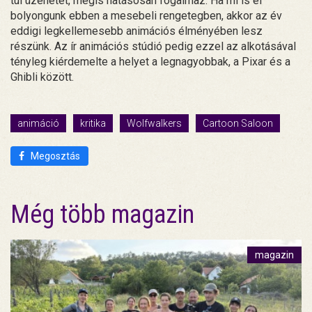
túl üzenetét, mégis hatásosan fogalmaz. Ha mi is el
bolyongunk ebben a mesebeli rengetegben, akkor az év
eddigi legkellemesebb animációs élményében lesz
részünk. Az ír animációs stúdió pedig ezzel az alkotásával
tényleg kiérdemelte a helyet a legnagyobbak, a Pixar és a
Ghibli között.
animáció
kritika
Wolfwalkers
Cartoon Saloon
Megosztás
Még több magazin
magazin