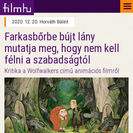
To
na
2020. 12. 20. Horváth Bálint
Farkasbőrbe bújt lány
mutatja meg, hogy nem kell
félni a szabadságtól
Kritika a Wolfwalkers című animációs filmről