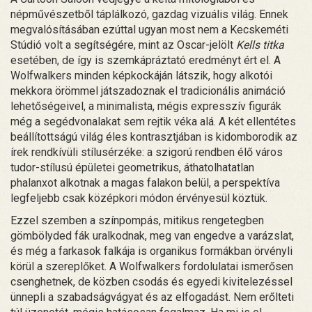
népművészetből táplálkozó, gazdag vizuális világ. Ennek
megvalósításában ezúttal ugyan most nem a Kecskeméti
Stúdió volt a segítségére, mint az Oscar-jelölt
Kells titka
esetében, de így is szemkápráztató eredményt ért el. A
Wolfwalkers minden képkockáján látszik, hogy alkotói
mekkora örömmel játszadoznak el tradicionális animáció
lehetőségeivel, a minimalista, mégis expresszív figurák
még a segédvonalakat sem rejtik véka alá. A két ellentétes
beállítottságú világ éles kontrasztjában is kidomborodik az
írek rendkívüli stílusérzéke: a szigorú rendben élő város
tudor-stílusú épületei geometrikus, áthatolhatatlan
phalanxot alkotnak a magas falakon belül, a perspektíva
legfeljebb csak középkori módon érvényesül köztük.
Ezzel szemben a színpompás, mitikus rengetegben
gömbölyded fák uralkodnak, meg van engedve a varázslat,
és még a farkasok falkája is organikus formákban örvényli
körül a szereplőket. A Wolfwalkers fordolulatai ismerősen
csenghetnek, de közben csodás és egyedi kivitelezéssel
ünnepli a szabadságvágyat és az elfogadást. Nem erőlteti