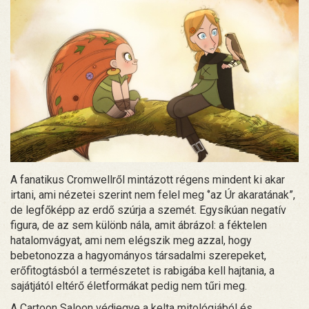
A fanatikus Cromwellről mintázott régens mindent ki akar
irtani, ami nézetei szerint nem felel meg ‘’az Úr akaratának”,
de legfőképp az erdő szúrja a szemét. Egysíkúan negatív
figura, de az sem különb nála, amit ábrázol: a féktelen
hatalomvágyat, ami nem elégszik meg azzal, hogy
bebetonozza a hagyományos társadalmi szerepeket,
erőfitogtásból a természetet is rabigába kell hajtania, a
sajátjától eltérő életformákat pedig nem tűri meg.
A Cartoon Saloon védjegye a kelta mitológiából és