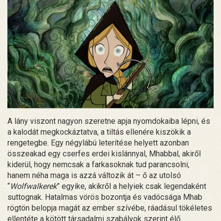
A lány viszont nagyon szeretne apja nyomdokaiba lépni, és
a kalodát megkockáztatva, a tiltás ellenére kiszökik a
rengetegbe. Egy négylábú leterítése helyett azonban
összeakad egy cserfes erdei kislánnyal, Mhabbal, akiről
kiderül, hogy nemcsak a farkasoknak tud parancsolni,
hanem néha maga is azzá változik át – ő az utolsó
“
Wolfwalkerek
” egyike, akikről a helyiek csak legendaként
suttognak. Hatalmas vörös bozontja és vadócsága Mhab
rögtön belopja magát az ember szívébe, ráadásul tökéletes
ellentéte a kötött társadalmi szabályok szerint élő