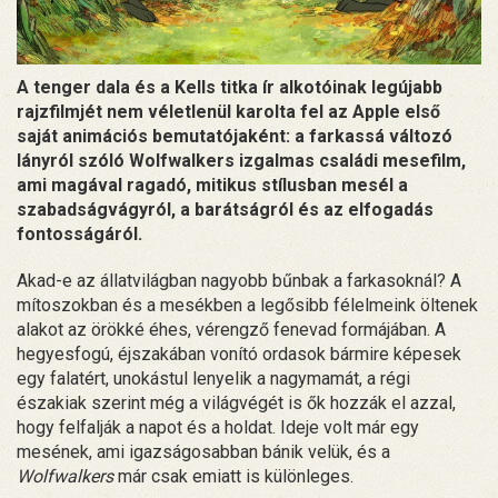
A tenger dala és a Kells titka ír alkotóinak legújabb
rajzfilmjét nem véletlenül karolta fel az Apple első
saját animációs bemutatójaként: a farkassá változó
lányról szóló Wolfwalkers izgalmas családi mesefilm,
ami magával ragadó, mitikus stílusban mesél a
szabadságvágyról, a barátságról és az elfogadás
fontosságáról.
Akad-e az állatvilágban nagyobb bűnbak a farkasoknál? A
mítoszokban és a mesékben a legősibb félelmeink öltenek
alakot az örökké éhes, vérengző fenevad formájában. A
hegyesfogú, éjszakában vonító ordasok bármire képesek
egy falatért, unokástul lenyelik a nagymamát, a régi
északiak szerint még a világvégét is ők hozzák el azzal,
hogy felfalják a napot és a holdat. Ideje volt már egy
mesének, ami igazságosabban bánik velük, és a
Wolfwalkers
már csak emiatt is különleges.