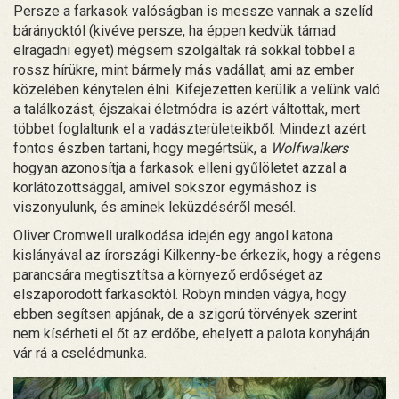
Persze a farkasok valóságban is messze vannak a szelíd
bárányoktól (kivéve persze, ha éppen kedvük támad
elragadni egyet) mégsem szolgáltak rá sokkal többel a
rossz hírükre, mint bármely más vadállat, ami az ember
közelében kénytelen élni. Kifejezetten kerülik a velünk való
a találkozást, éjszakai életmódra is azért váltottak, mert
többet foglaltunk el a vadászterületeikből. Mindezt azért
fontos észben tartani, hogy megértsük, a
Wolfwalkers
hogyan azonosítja a farkasok elleni gyűlöletet azzal a
korlátozottsággal, amivel sokszor egymáshoz is
viszonyulunk, és aminek leküzdéséről mesél.
Oliver Cromwell uralkodása idején egy angol katona
kislányával az írországi Kilkenny-be érkezik, hogy a régens
parancsára megtisztítsa a környező erdőséget az
elszaporodott farkasoktól. Robyn minden vágya, hogy
ebben segítsen apjának, de a szigorú törvények szerint
nem kísérheti el őt az erdőbe, ehelyett a palota konyháján
vár rá a cselédmunka.