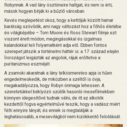
Robynnak. A vad lány ösztöneire hallgat, és nem is érti,
mások hogyan bírják ki a bűzlő városban.
Kevés meglepetést okoz, hogy a kettőjük között hamar
barátság szövődik, ami nagy változást hoz a főhős életébe
és világképébe – Tom Moore és Ross Stewart filmje ezt
viszont érett módon, megingásokkal és izgalmas
kalandokkal teli folyamatként adja elő. Ebben fontos
szerepet játszik a történelmi háttér is: a 17. század elején
Írországot leigázták az angolok, rájuk erőltetve a
puritanizmus eszméjét.
A zsarnoki akaratnak a lány lelkiismeretes apja is hűen
engedelmeskedik, de miközben a széltől is óvja,
megakadályozza, hogy Robyn önmaga lehessen. A
szeretetükkel béklyózó szülők hasonló mesefilmekben
könnyen idegesítővé tudnak válni, de itt az alkotók
kezdettől fogva egyértelművé teszik, hogy a vadász miért
félti ennyire lányát, és ennek is megtalálják a
leghatásosabb, a mesevilágból nem kizökkentő feloldását.