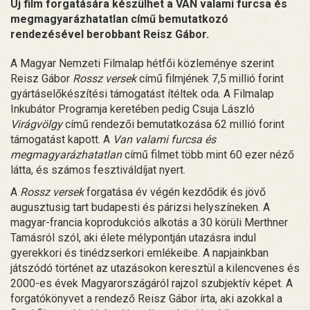
Új film forgatására készülhet a VAN valami furcsa és
megmagyarázhatatlan című bemutatkozó
rendezésével berobbant Reisz Gábor.
A Magyar Nemzeti Filmalap hétfői közleménye szerint
Reisz Gábor
Rossz versek
című filmjének 7,5 millió forint
gyártáselőkészítési támogatást ítéltek oda. A Filmalap
Inkubátor Programja keretében pedig Csuja László
Virágvölgy
című rendezői bemutatkozása 62 millió forint
támogatást kapott. A
Van valami furcsa és
megmagyarázhatatlan
című filmet több mint 60 ezer néző
látta, és számos fesztiváldíjat nyert.
A
Rossz versek
forgatása év végén kezdődik és jövő
augusztusig tart budapesti és párizsi helyszíneken. A
magyar-francia koprodukciós alkotás a 30 körüli Merthner
Tamásról szól, aki élete mélypontján utazásra indul
gyerekkori és tinédzserkori emlékeibe. A napjainkban
játszódó történet az utazásokon keresztül a kilencvenes és
2000-es évek Magyarországáról rajzol szubjektív képet. A
forgatókönyvet a rendező Reisz Gábor írta, aki azokkal a