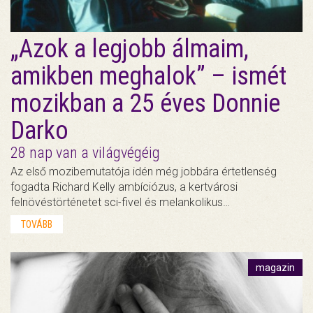
„Azok a legjobb álmaim,
amikben meghalok” – ismét
mozikban a 25 éves Donnie
Darko
28 nap van a világvégéig
Az első mozibemutatója idén még jobbára értetlenség
fogadta Richard Kelly ambíciózus, a kertvárosi
felnövéstörténetet sci-fivel és melankolikus…
TOVÁBB
magazin