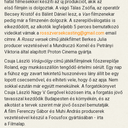
fiatal filmesekkel készíti az új produkciót, akik az
első filmjén is dolgoztak. A vágó Tálas Zsófia, az operatőr
Becsey Kristóf és Bálint Dániel lesz, a
Van
filmzenekar
pedig már a filmzenén dolgozik. A szereplőválogatás is
elkezdődött, az alkotók legfeljebb 5 perces bemutatkozó
videókat várnak a
rosszversekcasting@gmail.com
email
címre. A
Rossz versek
című játékfilmet Berkes Julia
producer vezetésével a Mundruczó Kornél és Petrányi
Viktoria által alapított Proton Cinema gyártja.
Csuja László
Virágvölgy
című játékfilmjének főszereplője
Roland, egy munkásszállón tengődő értelmi sérült. Egy nap
a fiúhoz egy zavart tekintetű huszonéves lány állít be egy
lopott csecsemővel, és elhiteti vele, hogy ő az apja. Nem
sokkal ezután már együtt menekülnek. A forgatókönyvet
Csuja László Nagy V. Gergővel közösen írta, a forgatás jövő
tavasszal kezdődik Budapesten és környékén, és az
alkotást a tervek szerint már jövő ősszel bemutatják.
A film Ferenczy Gábor és Muhi András producerek
vezetésével készül a Focusfox gyártásában - írta
a Filmalap.