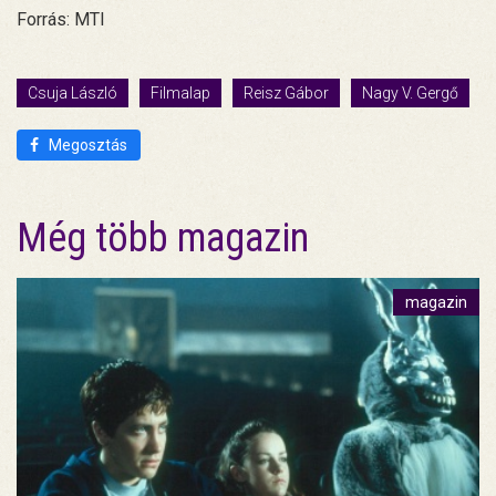
Forrás: MTI
Csuja László
Filmalap
Reisz Gábor
Nagy V. Gergő
Megosztás
Még több magazin
magazin