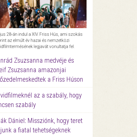
us 28-án indul a XIV. Friss Hús, ami szokás
rint az elmúlt év hazai és nemzetközi
idfilmtermésének legjavát vonultatja fel.
nrád Zsuzsanna medvéje és
eif Zsuzsanna amazonjai
őzedelmeskedtek a Friss Húson
vidfilmeknél az a szabály, hogy
ncsen szabály
ák Dániel: Missziónk, hogy teret
junk a fiatal tehetségeknek