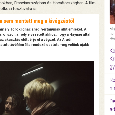
mokban, Franciaországban és Horvátországban. A film
tközi fesztiválra is.
ham sem mentett meg a kivégzéstől
Máj
mely Török Ignác aradi vértanúnak állít emléket. A
sze
ról szól, amely elvezetett ahhoz, hogy a Haynau által
röv
z akasztás előtt érje el a végzet. Az Aradi
ott tévéfilmről a rendező osztott meg velünk újabb
Ko
Kr
gy
Rö
ni
De
ad