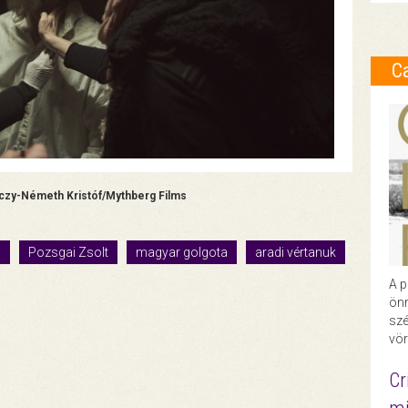
C
góczy-Németh Kristóf/Mythberg Films
m
Pozsgai Zsolt
magyar golgota
aradi vértanuk
A p
önr
szé
vör
Cr