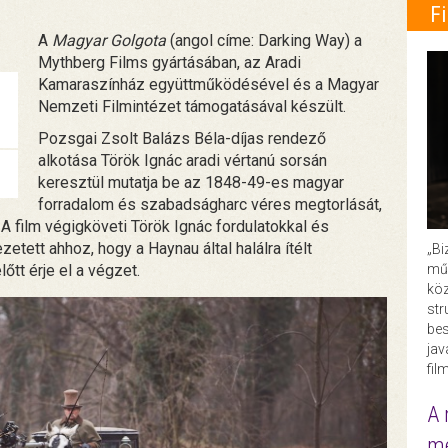
F
A
Magyar Golgota
(angol címe: Darking Way) a
Mythberg Films gyártásában, az Aradi
Kamaraszínház együttműködésével és a Magyar
Nemzeti Filmintézet támogatásával készült.
Pozsgai Zsolt Balázs Béla-díjas rendező
alkotása Török Ignác aradi vértanú sorsán
keresztül mutatja be az 1848-49-es magyar
forradalom és szabadságharc véres megtorlását,
A film végigköveti Török Ignác fordulatokkal és
zetett ahhoz, hogy a Haynau által halálra ítélt
„Bi
műk
tt érje el a végzet.
köz
str
bes
ja
fil
A 
me