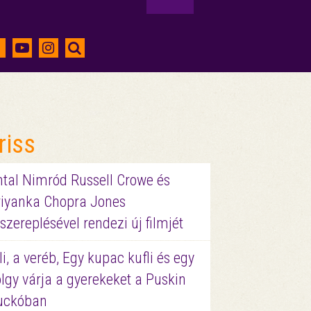
riss
ntal Nimród Russell Crowe és
riyanka Chopra Jones
szereplésével rendezi új filmjét
li, a veréb, Egy kupac kufli és egy
lgy várja a gyerekeket a Puskin
uckóban