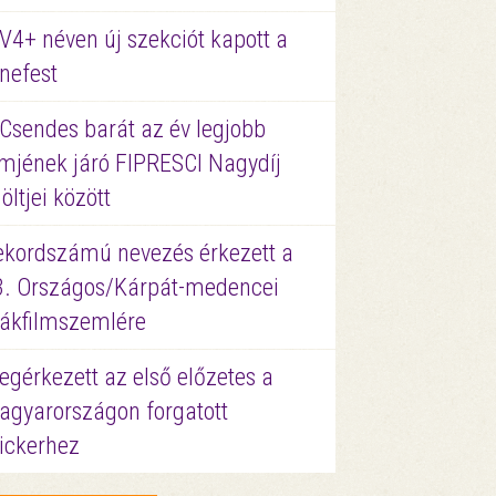
V4+ néven új szekciót kapott a
nefest
 Csendes barát az év legjobb
lmjének járó FIPRESCI Nagydíj
löltjei között
ekordszámú nevezés érkezett a
3. Országos/Kárpát-medencei
iákfilmszemlére
gérkezett az első előzetes a
agyarországon forgatott
ickerhez