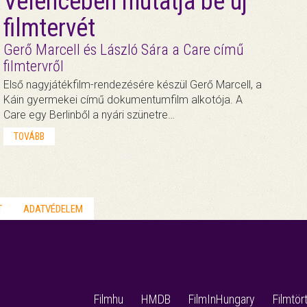
Velencében mutatja be új
filmtervét
Gerő Marcell és László Sára a Care című
filmtervről
Első nagyjátékfilm-rendezésére készül Gerő Marcell, a
Káin gyermekei című dokumentumfilm alkotója. A
Care egy Berlinből a nyári szünetre…
TOVÁBB
T
ADATVÉDELEM
Filmhu
HMDB
FilmInHungary
Filmtör