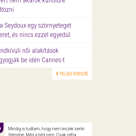
ért nem akarok külföldre
ltözni
a Seydoux egy szörnyeteget
eret, és nincs ezzel egyedül
ndkívüli női alakítások
gyogják be idén Cannes-t
A TELJES DOSSZIÉ
Mindig is tudtam, hogy nem leszek senki
felesége. Még a tiéd sem. Csak néha