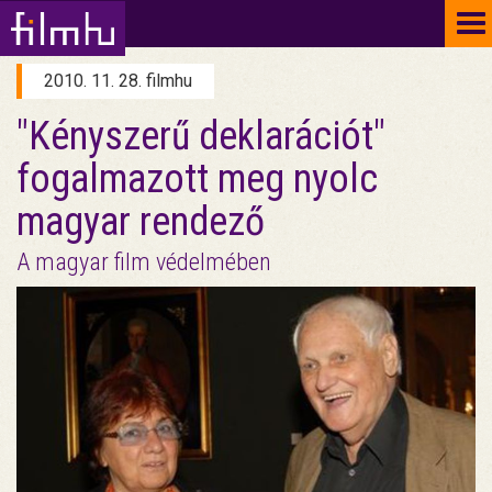
To
na
2010. 11. 28. filmhu
"Kényszerű deklarációt"
fogalmazott meg nyolc
magyar rendező
A magyar film védelmében