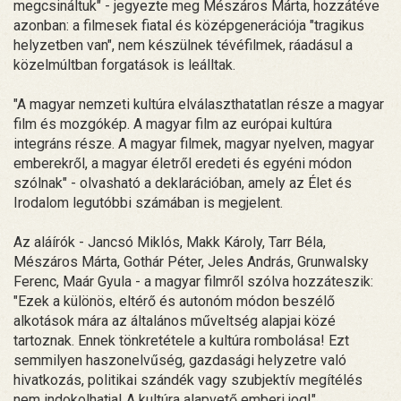
megcsináltuk" - jegyezte meg Mészáros Márta, hozzátéve
azonban: a filmesek fiatal és középgenerációja "tragikus
helyzetben van", nem készülnek tévéfilmek, ráadásul a
közelmúltban forgatások is leálltak.
"A magyar nemzeti kultúra elválaszthatatlan része a magyar
film és mozgókép. A magyar film az európai kultúra
integráns része. A magyar filmek, magyar nyelven, magyar
emberekről, a magyar életről eredeti és egyéni módon
szólnak" - olvasható a deklarációban, amely az Élet és
Irodalom legutóbbi számában is megjelent.
Az aláírók - Jancsó Miklós, Makk Károly, Tarr Béla,
Mészáros Márta, Gothár Péter, Jeles András, Grunwalsky
Ferenc, Maár Gyula - a magyar filmről szólva hozzáteszik:
"Ezek a különös, eltérő és autonóm módon beszélő
alkotások mára az általános műveltség alapjai közé
tartoznak. Ennek tönkretétele a kultúra rombolása! Ezt
semmilyen haszonelvűség, gazdasági helyzetre való
hivatkozás, politikai szándék vagy szubjektív megítélés
nem indokolhatja! A kultúra alapvető emberi jog!".