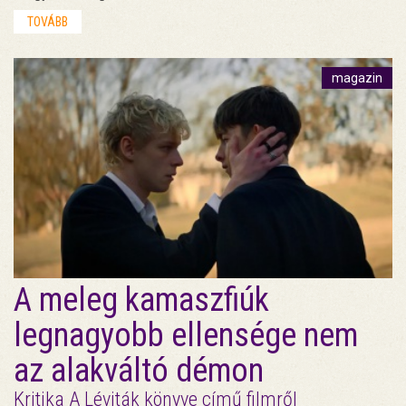
TOVÁBB
magazin
A meleg kamaszfiúk
legnagyobb ellensége nem
az alakváltó démon
Kritika A Léviták könyve című filmről