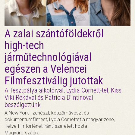
A zalai szántóföldekről
high-tech
járműtechnológiával
egészen a Velencei
Filmfesztiválig jutottak
A Tesztpálya alkotóival, Lydia Cornett-tel, Kiss
Viki Rékával és Patricia D’Intinoval
beszélgettünk
A New York-i zenészt, képzőművészt és
dokumentumfilmest, Lydia Cornettet a magyar zene,
illetve filmtörténet iránti szeretett hozta
Magyarországra…