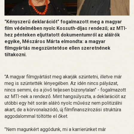
"Kényszerű deklarációt" fogalmazott meg a magyar
film védelmében nyolc Kossuth-díjas rendező; az MTI-
hez pénteken eljuttatott dokumentumról az aláírók
egyike, Mészáros Márta elmondta: a magyar
filmgyártás megszüntetése ellen szeretnének
tiltakozni.
"A magyar filmgyártást meg akarják szüntetni, illetve már
meg is szüntették lényegében. Az idén nincs pályázat,
nincs semmi, és a jövő teljesen bizonytalan" - fogalmazott
az MTI-nek a rendező. Mint hangsúlyozta, a deklarációt az
utóbbi egy hét során aláíró nyolc művész nem politizálni
akart, de a körvonalazódó, új filmfinanszírozási struktúra
aggodalommal töltötte el őket.
"Nem magunkért aggódunk, mi a karrierünket már