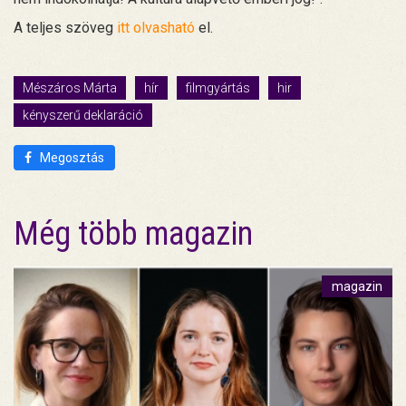
A teljes szöveg
itt olvasható
el.
Mészáros Márta
hír
filmgyártás
hir
kényszerű deklaráció
Megosztás
Még több magazin
magazin