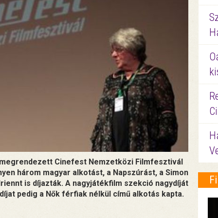
S
Ha
O
ki
Re
C
H
V
n megrendezett Cinefest Nemzetközi Filmfesztivál
ényen három magyar alkotást, a Napszúrást, a Simon
F
iennt is díjazták. A nagyjátékfilm szekció nagydíját
jat pedig a Nők férfiak nélkül című alkotás kapta.