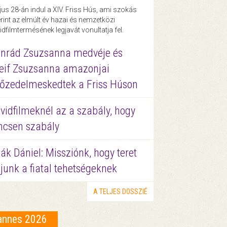
us 28-án indul a XIV. Friss Hús, ami szokás
rint az elmúlt év hazai és nemzetközi
idfilmtermésének legjavát vonultatja fel.
nrád Zsuzsanna medvéje és
eif Zsuzsanna amazonjai
őzedelmeskedtek a Friss Húson
vidfilmeknél az a szabály, hogy
ncsen szabály
ák Dániel: Missziónk, hogy teret
junk a fiatal tehetségeknek
A TELJES DOSSZIÉ
annes 2026