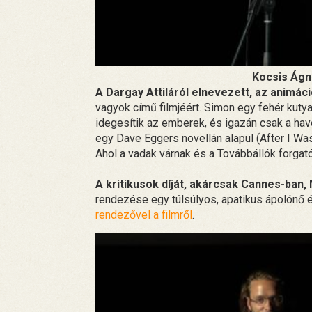
Kocsis Ágne
A Dargay Attiláról elnevezett, az animáci
vagyok című filmjéért. Simon egy fehér kuty
idegesítik az emberek, és igazán csak a hav
egy Dave Eggers novellán alapul (After I Was
Ahol a vadak várnak és a Továbbállók forgat
A kritikusok díját, akárcsak Cannes-ban,
rendezése egy túlsúlyos, apatikus ápolónő é
rendezővel a filmről
.