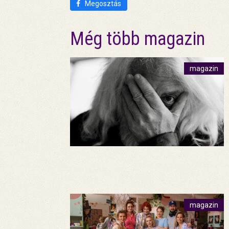
Megosztás
Még több magazin
magazin
magazin