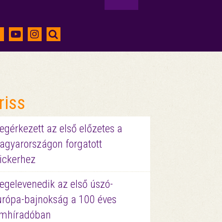
riss
gérkezett az első előzetes a
agyarországon forgatott
ickerhez
egelevenedik az első úszó-
urópa-bajnokság a 100 éves
ilmhíradóban