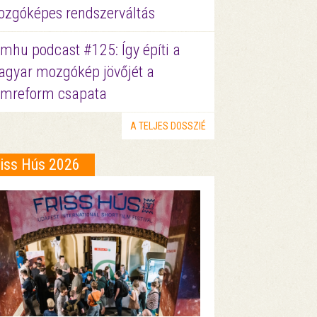
zgóképes rendszerváltás
lmhu podcast #125: Így építi a
gyar mozgókép jövőjét a
lmreform csapata
A TELJES DOSSZIÉ
riss Hús 2026