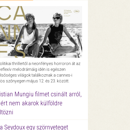
olitikai thrillertől a neonfényes horroron át az
eflexív melodrámáig idén is egészen
lsőséges világok találkoznak a cannes-i
ös szőnyegen május 12. és 23. között.
istian Mungiu filmet csinált arról,
ért nem akarok külföldre
ltözni
a Seydoux egy szörnyeteget