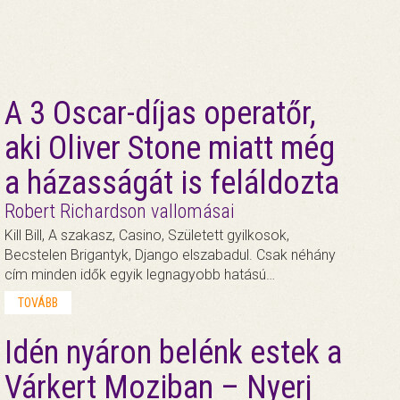
A 3 Oscar-díjas operatőr,
aki Oliver Stone miatt még
a házasságát is feláldozta
Robert Richardson vallomásai
Kill Bill, A szakasz, Casino, Született gyilkosok,
Becstelen Brigantyk, Django elszabadul. Csak néhány
cím minden idők egyik legnagyobb hatású…
TOVÁBB
Idén nyáron belénk estek a
Várkert Moziban – Nyerj