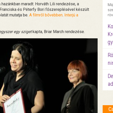
a
hazánkban maradt: Horváth Lili rendezése, a
Máj
 Franciska és Péterfy Bori főszereplésével készült
sze
latát mutatja be.
A filmről bővebben
.
Interjú a
röv
Ko
egyszer egy sziget
kapta, Briar March rendezése.
Kr
gy
Rö
ni
De
ad
C