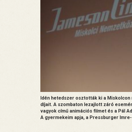
Idén hetedszer osztották ki a Miskolco
díjait. A szombaton lezajlott záró esem
vagyok című animációs filmet és a Pál Adr
A gyermekeim apja, a Pressburger Imre-dí