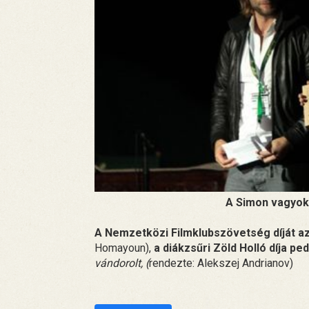
A Simon vagyok 
A Nemzetközi Filmklubszövetség díját az
Homayoun),
a diákzsűri Zöld Holló díja pe
vándorolt, (
rendezte: Alekszej Andrianov)