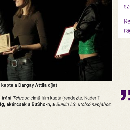
sz
Re
ra
kapta a Dargay Attila díjat
 iráni
Tehroun
című film kapta (rendezte: Nader T.
dig, akárcsak a BuSho-n, a
Bulkin I.S. utolsó napjához