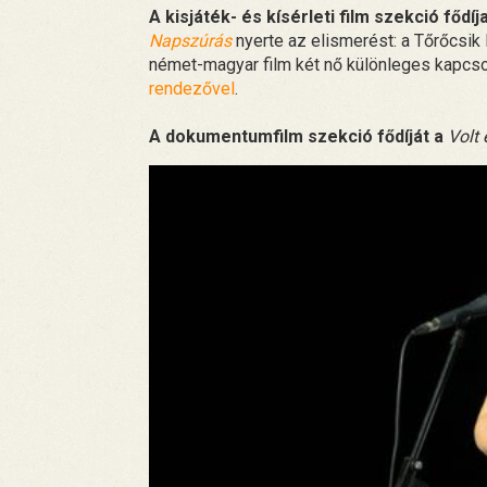
A kisjáték- és kísérleti film szekció fődíj
Napszúrás
nyerte az elismerést: a Tőrőcsik
német-magyar film két nő különleges kapcso
rendezővel
.
A dokumentumfilm szekció fődíját a
Volt 