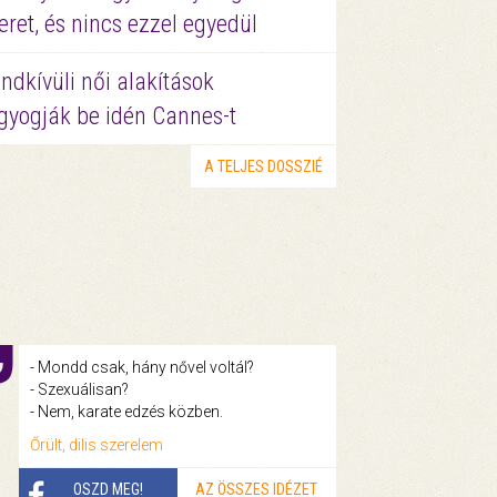
eret, és nincs ezzel egyedül
ndkívüli női alakítások
gyogják be idén Cannes-t
A TELJES DOSSZIÉ
- Mondd csak, hány nővel voltál?
- Szexuálisan?
- Nem, karate edzés közben.
Őrült, dilis szerelem
OSZD MEG!
AZ ÖSSZES IDÉZET