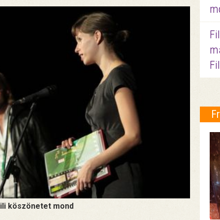
mo
Fi
ma
Fi
F
ili köszönetet mond