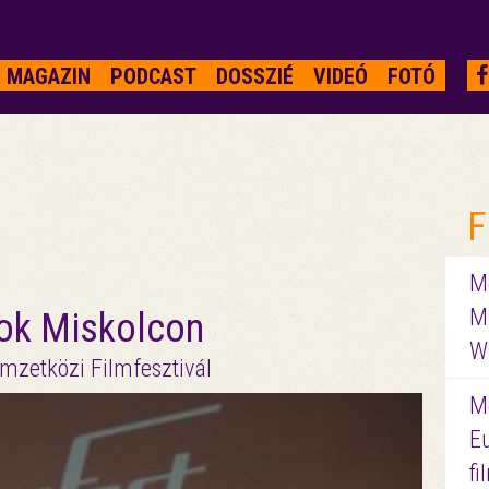
MAGAZIN
PODCAST
DOSSZIÉ
VIDEÓ
FOTÓ
F
Me
M
yok Miskolcon
W
mzetközi Filmfesztivál
M
E
f