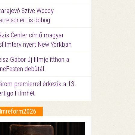
zarajevó Szíve Woody
rrelsonért is dobog
ázis Center című magyar
sfilmterv nyert New Yorkban
isz Gábor új filmje itthon a
ineFesten debütál
árom premierrel érkezik a 13.
ertigo Filmhét
ilmreform2026