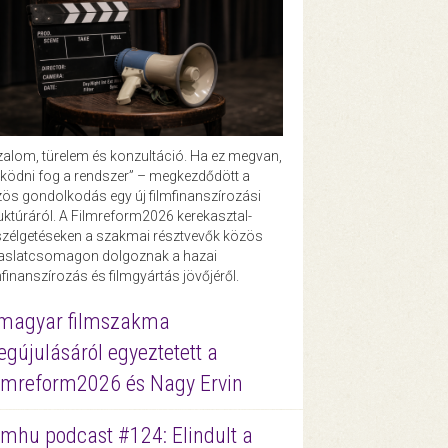
zalom, türelem és konzultáció. Ha ez megvan,
ödni fog a rendszer” – megkezdődött a
ös gondolkodás egy új filmfinanszírozási
uktúráról. A Filmreform2026 kerekasztal-
zélgetéseken a szakmai résztvevők közös
vaslatcsomagon dolgoznak a hazai
mfinanszírozás és filmgyártás jövőjéről.
magyar filmszakma
gújulásáról egyeztetett a
lmreform2026 és Nagy Ervin
lmhu podcast #124: Elindult a