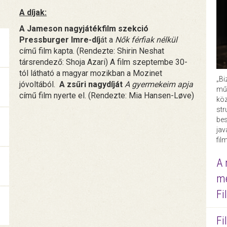
A díjak:
A Jameson nagyjátékfilm szekció
Pressburger Imre-díj
át a
Nők férfiak nélkül
című film kapta. (Rendezte: Shirin Neshat
társrendező: Shoja Azari) A film szeptembe 30-
tól látható a magyar mozikban a Mozinet
„Bi
jóvoltából.
A zsűri nagydíját
A gyermekeim apja
műk
című film nyerte el. (Rendezte: Mia Hansen-Løve)
köz
str
bes
ja
fil
A 
me
Fi
Fi