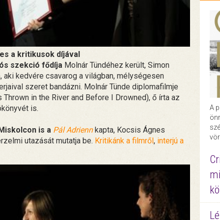
s a kritikusok díjával
ós szekció fődíja
Molnár Tündéhez került, Simon
a, aki kedvére csavarog a világban, mélységesen
erjaival szeret bandázni. Molnár Tünde diplomafilmje
 Thrown in the River and Before I Drowned), ő írta az
ókönyvét is.
A p
önr
szé
 Miskolcon is a
Pál Adrienn
kapta, Kocsis Ágnes
vör
rzelmi utazását mutatja be.
Kritikánk a filmről
,
interjú a
Cr
mi
kö
Lé