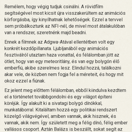
Remélem, hogy végig tudjuk csinálni. A rövidfilm
segítségével most kicsit újra visszakerültem az animációs
körforgásba, így kinyílhatnak lehetőségek. Ezzel a tervvel
sem próbálkoztunk az NFI-nél, de mivel most átalakulóban
van a rendszer, szeretnénk majd beadni.
Ennek a filmnek az Adgwa-Atával ellentétben volt egy
konkrét kezdőpillanata. Ljubljanából egy animációs
fesztiválról utaztam haza vonattal, és félálomban jött az
ötlet, hogy van egy meteoritlány, és van egy bolygón élő
emberfiú, akibe szerelmes lesz. Elindul hozzá, találkozni
akar vele, de közben nem fogja fel a méreteit, és hogy mit
okoz ezzel a fiúnak.
Ez jelent meg előttem félálomban, ebből kiindulva kezdtem
el a történetet továbbgondolni és egy világot építeni
köréjük. Így alakult ki a sivatagi bolygó dínókkal,
munkatáborral. Kitaláltam hozzá egy politikai rendszert
közelgő világvégével, amiben vannak, akik hisznek, és
vannak, akik nem. Így született meg a félig dínó, félig ember
vallásos csoport. Aztán Balázs is beszállt, sokat segít az