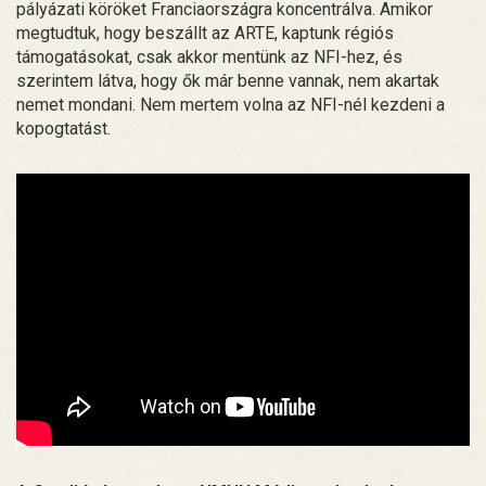
pályázati köröket Franciaországra koncentrálva. Amikor
megtudtuk, hogy beszállt az ARTE, kaptunk régiós
támogatásokat, csak akkor mentünk az NFI-hez, és
szerintem látva, hogy ők már benne vannak, nem akartak
nemet mondani. Nem mertem volna az NFI-nél kezdeni a
kopogtatást.