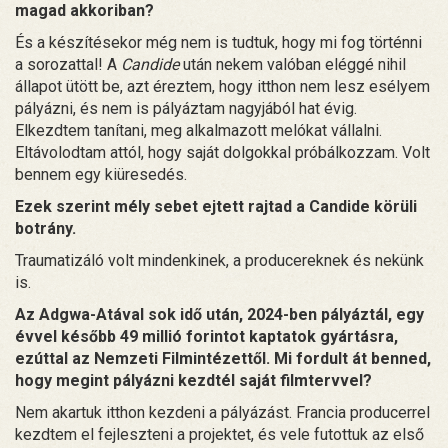
magad akkoriban?
És a készítésekor még nem is tudtuk, hogy mi fog történni
a sorozattal! A
Candide
után nekem valóban eléggé nihil
állapot ütött be, azt éreztem, hogy itthon nem lesz esélyem
pályázni, és nem is pályáztam nagyjából hat évig.
Elkezdtem tanítani, meg alkalmazott melókat vállalni.
Eltávolodtam attól, hogy saját dolgokkal próbálkozzam. Volt
bennem egy kiüresedés.
Ezek szerint mély sebet ejtett rajtad a Candide körüli
botrány.
Traumatizáló volt mindenkinek, a producereknek és nekünk
is.
Az Adgwa-Atával sok idő után, 2024-ben pályáztál, egy
évvel később 49 millió forintot kaptatok gyártásra,
ezúttal az Nemzeti Filmintézettől. Mi fordult át benned,
hogy megint pályázni kezdtél saját filmtervvel?
Nem akartuk itthon kezdeni a pályázást. Francia producerrel
kezdtem el fejleszteni a projektet, és vele futottuk az első