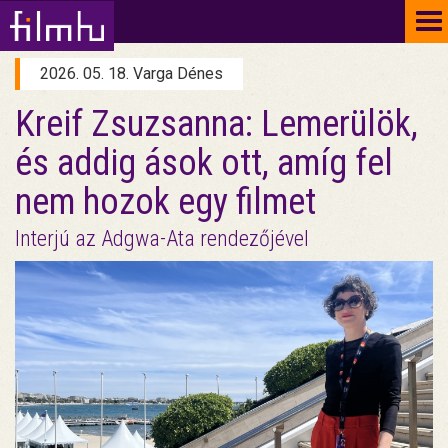
To
na
2026. 05. 18. Varga Dénes
Kreif Zsuzsanna: Lemerülök,
és addig ások ott, amíg fel
nem hozok egy filmet
Interjú az Adgwa-Ata rendezőjével