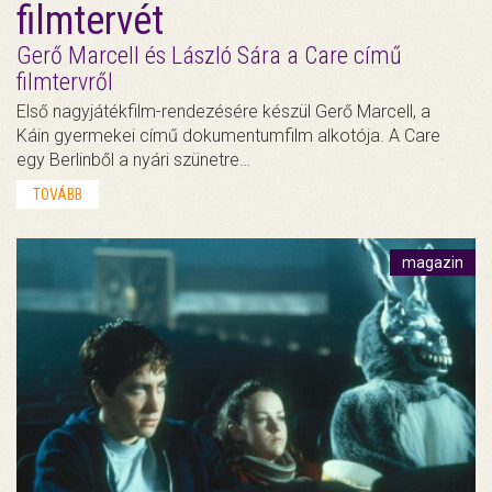
filmtervét
Gerő Marcell és László Sára a Care című
filmtervről
Első nagyjátékfilm-rendezésére készül Gerő Marcell, a
Káin gyermekei című dokumentumfilm alkotója. A Care
egy Berlinből a nyári szünetre…
TOVÁBB
magazin