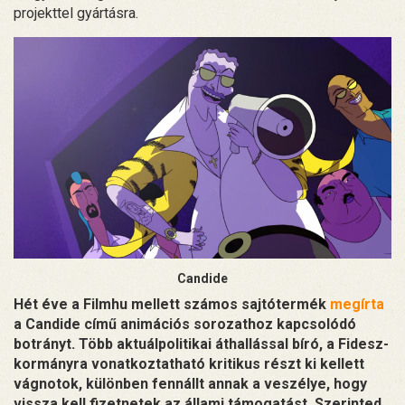
projekttel gyártásra.
Candide
Hét éve a Filmhu mellett számos sajtótermék
megírta
a Candide című animációs sorozathoz kapcsolódó
botrányt. Több aktuálpolitikai áthallással bíró, a Fidesz-
kormányra vonatkoztatható kritikus részt ki kellett
vágnotok, különben fennállt annak a veszélye, hogy
vissza kell fizetnetek az állami támogatást. Szerinted