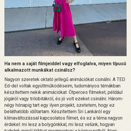
Ha nem a saját filmjeiddel vagy elfoglalva, miyen típusú
alkalmazott munkákat csinálsz?
Nagyon szeretek oktató jellegű animációkat csinálni. A TED
Ed-del voltak együttműködéseim, tudományos témákban
készítettem nekik animációkat. Ötperces filmeket, például
jógáról vagy trilobitákról, és jó volt ezeket csinálni. Három-
négy hónapig tart egy ilyen projekt, szetetem, hogy ez
beláthatóbb időtartam. Készítettem Sri Lankáról egy
klímaváltozással kapcsolatos filmet, és ez a téma nagyon
érdekel: mi lesz a bolygónkkal, mi lesz velünk, hogyan
tudnánk minél többet megmenteni a környezetből. Nem