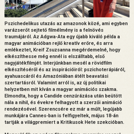
Pszichedelikus utazás az amazonok közé, ami egyben
varázserőt sejtető filmélmény is a felnövés
traumájáról. Az Adgwa-Ata egy újabb kiváló példa a
magyar animációban rejlő kreatív erőre, és arra
emlékeztet, Kreif Zsuzsanna megérdemelné, hogy
elkészíthesse még ennél is elszálltabb, első
nagyjátékfilmjét. Interjúnkban mesél a rövidfilm
elkészítéséről és az inspirációiról: pszichoterápiáról,
ayahuascáról és Amazóniában átélt beavatási
szertartásról. Valamint arról is, az új politikai
helyzetben mit kíván a magyar animációs szakma.
Elmondta, hogy a Candide cenzúrázása után beütött
nála a nihil, és évekre felhagyott a szerzői animáció
rendezésével. Szerencsére ez már a múlt, legújabb
munkájára Cannes-ban is felfigyeltek, május 18-án
tartják a világpremiert a Kritikusok Hete szekcióban.