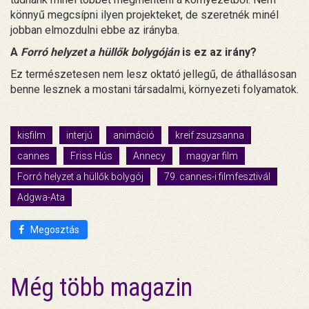
könnyű megcsípni ilyen projekteket, de szeretnék minél
jobban elmozdulni ebbe az irányba.
A
Forró helyzet a hüllők bolygóján
is ez az irány?
Ez természetesen nem lesz oktató jellegű, de áthallásosan
benne lesznek a mostani társadalmi, környezeti folyamatok.
kisfilm
interjú
animáció
kreif zsuzsanna
cannes
Friss Hús
Annecy
magyar film
Forró helyzet a hüllők bolygój
79. cannes-i filmfesztivál
Adgwa-Ata
Megosztás
Még több magazin