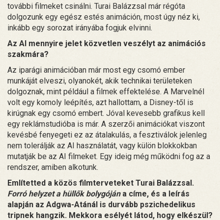
további filmeket csinálni. Turai Balázzsal már régóta
dolgozunk egy egész estés animáción, most úgy néz ki,
inkább egy sorozat irányába fogjuk elvinni.
Az AI mennyire jelet közvetlen veszélyt az animációs
szakmára?
Az iparági animációban már most egy csomó ember
munkáját elveszi, olyanokét, akik technikai területeken
dolgoznak, mint például a filmek effektelése. A Marvelnél
volt egy komoly leépítés, azt hallottam, a Disney-től is
kirúgnak egy csomó embert. Jóval kevesebb grafikus kell
egy reklámstudióba is már. A szerzői animációkat viszont
kevésbé fenyegeti ez az átalakulás, a fesztiválok jelenleg
nem tolerálják az AI használatát, vagy külön blokkokban
mutatják be az AI filmeket. Egy ideig még működni fog az a
rendszer, amiben alkotunk.
Említetted a közös filmterveteket Turai Balázzsal.
Forró helyzet a hüllők bolygóján
a címe, és a leírás
alapján az Adgwa-Atánál is durvább pszichedelikus
tripnek hangzik. Mekkora esélyét látod, hogy elkészül?