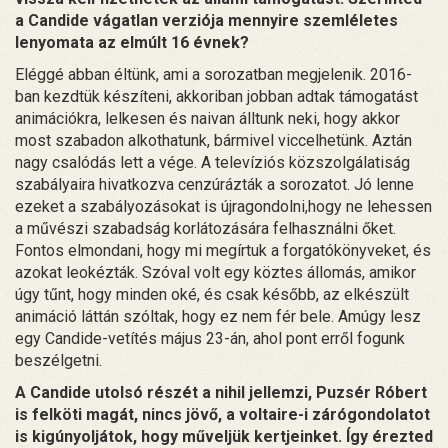
a Candide vágatlan verziója mennyire szemléletes
lenyomata az elmúlt 16 évnek?
Eléggé abban éltünk, ami a sorozatban megjelenik. 2016-
ban kezdtük készíteni, akkoriban jobban adtak támogatást
animációkra, lelkesen és naivan álltunk neki, hogy akkor
most szabadon alkothatunk, bármivel viccelhetünk. Aztán
nagy csalódás lett a vége. A televíziós közszolgálatiság
szabályaira hivatkozva cenzúrázták a sorozatot. Jó lenne
ezeket a szabályozásokat is újragondolni,hogy ne lehessen
a művészi szabadság korlátozására felhasználni őket.
Fontos elmondani, hogy mi megírtuk a forgatókönyveket, és
azokat leokézták. Szóval volt egy köztes állomás, amikor
úgy tűnt, hogy minden oké, és csak később, az elkészült
animáció láttán szóltak, hogy ez nem fér bele. Amúgy lesz
egy Candide-vetítés május 23-án, ahol pont erről fogunk
beszélgetni.
A Candide utolsó részét a nihil jellemzi, Puzsér Róbert
is felköti magát, nincs jövő, a voltaire-i zárógondolatot
is kigúnyoljátok, hogy műveljük kertjeinket. Így érezted