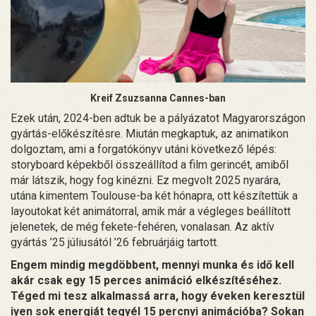
Kreif Zsuzsanna Cannes-ban
Ezek után, 2024-ben adtuk be a pályázatot Magyarországon
gyártás-előkészítésre. Miután megkaptuk, az animatikon
dolgoztam, ami a forgatókönyv utáni következő lépés:
storyboard képekből összeállítod a film gerincét, amiből
már látszik, hogy fog kinézni. Ez megvolt 2025 nyarára,
utána kimentem Toulouse-ba két hónapra, ott készítettük a
layoutokat két animátorral, amik már a végleges beállított
jelenetek, de még fekete-fehéren, vonalasan. Az aktív
gyártás ’25 júliusától ’26 februárjáig tartott.
Engem mindig megdöbbent, mennyi munka és idő kell
akár csak egy 15 perces animáció elkészítéséhez.
Téged mi tesz alkalmassá arra, hogy éveken keresztül
iyen sok energiát tegyél 15 percnyi animációba? Sokan