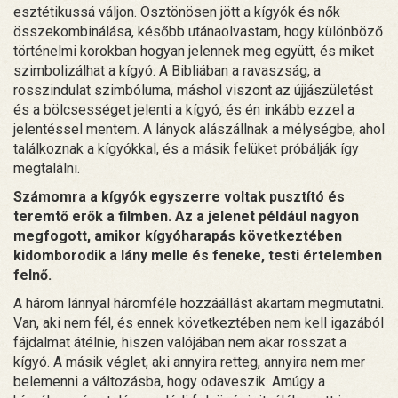
esztétikussá váljon. Ösztönösen jött a kígyók és nők
összekombinálása, később utánaolvastam, hogy különböző
történelmi korokban hogyan jelennek meg együtt, és miket
szimbolizálhat a kígyó. A Bibliában a ravaszság, a
rosszindulat szimbóluma, máshol viszont az újjászületést
és a bölcsességet jelenti a kígyó, és én inkább ezzel a
jelentéssel mentem. A lányok alászállnak a mélységbe, ahol
találkoznak a kígyókkal, és a másik felüket próbálják így
megtalálni.
Számomra a kígyók egyszerre voltak pusztító és
teremtő erők a filmben. Az a jelenet például nagyon
megfogott, amikor kígyóharapás következtében
kidomborodik a lány melle és feneke, testi értelemben
felnő.
A három lánnyal háromféle hozzáállást akartam megmutatni.
Van, aki nem fél, és ennek következtében nem kell igazából
fájdalmat átélnie, hiszen valójában nem akar rosszat a
kígyó. A másik véglet, aki annyira retteg, annyira nem mer
belemenni a változásba, hogy odaveszik. Amúgy a