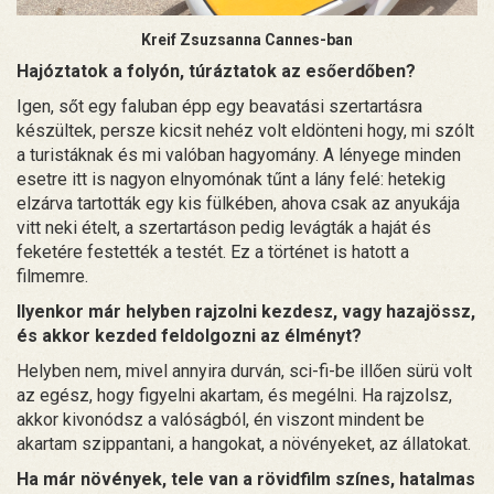
Kreif Zsuzsanna Cannes-ban
Hajóztatok a folyón, túráztatok az esőerdőben?
Igen, sőt egy faluban épp egy beavatási szertartásra
készültek, persze kicsit nehéz volt eldönteni hogy, mi szólt
a turistáknak és mi valóban hagyomány. A lényege minden
esetre itt is nagyon elnyomónak tűnt a lány felé: hetekig
elzárva tartották egy kis fülkében, ahova csak az anyukája
vitt neki ételt, a szertartáson pedig levágták a haját és
feketére festették a testét. Ez a történet is hatott a
filmemre.
Ilyenkor már helyben rajzolni kezdesz, vagy hazajössz,
és akkor kezded feldolgozni az élményt?
Helyben nem, mivel annyira durván, sci-fi-be illően sürü volt
az egész, hogy figyelni akartam, és megélni. Ha rajzolsz,
akkor kivonódsz a valóságból, én viszont mindent be
akartam szippantani, a hangokat, a növényeket, az állatokat.
Ha már növények, tele van a rövidfilm színes, hatalmas