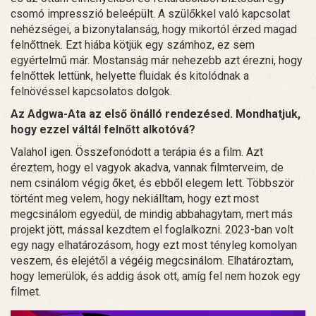
csomó impresszió beleépült. A szülőkkel való kapcsolat
nehézségei, a bizonytalanság, hogy mikortól érzed magad
felnőttnek. Ezt hiába kötjük egy számhoz, ez sem
egyértelmű már. Mostanság már nehezebb azt érezni, hogy
felnőttek lettünk, helyette fluidak és kitolódnak a
felnövéssel kapcsolatos dolgok.
Az Adgwa-Ata az első önálló rendezésed. Mondhatjuk,
hogy ezzel váltál felnőtt alkotóvá?
Valahol igen. Összefonódott a terápia és a film. Azt
éreztem, hogy el vagyok akadva, vannak filmterveim, de
nem csinálom végig őket, és ebből elegem lett. Többször
történt meg velem, hogy nekiálltam, hogy ezt most
megcsinálom egyedül, de mindig abbahagytam, mert más
projekt jött, mással kezdtem el foglalkozni. 2023-ban volt
egy nagy elhatározásom, hogy ezt most tényleg komolyan
veszem, és elejétől a végéig megcsinálom. Elhatároztam,
hogy lemerülök, és addig ások ott, amíg fel nem hozok egy
filmet.