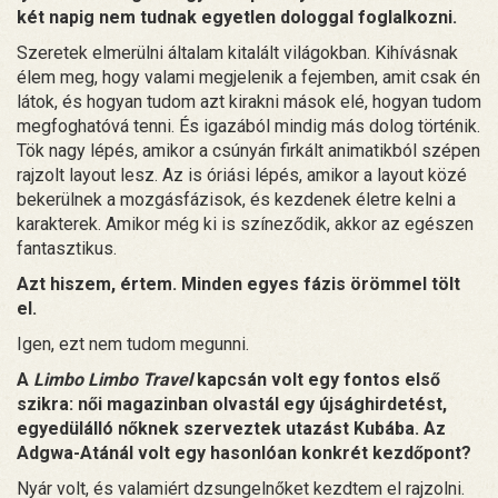
két napig nem tudnak egyetlen dologgal foglalkozni.
Szeretek elmerülni általam kitalált világokban. Kihívásnak
élem meg, hogy valami megjelenik a fejemben, amit csak én
látok, és hogyan tudom azt kirakni mások elé, hogyan tudom
megfoghatóvá tenni. És igazából mindig más dolog történik.
Tök nagy lépés, amikor a csúnyán firkált animatikból szépen
rajzolt layout lesz. Az is óriási lépés, amikor a layout közé
bekerülnek a mozgásfázisok, és kezdenek életre kelni a
karakterek. Amikor még ki is színeződik, akkor az egészen
fantasztikus.
Azt hiszem, értem. Minden egyes fázis örömmel tölt
el.
Igen, ezt nem tudom megunni.
A
Limbo Limbo Travel
kapcsán volt egy fontos első
szikra: női magazinban olvastál egy újsághirdetést,
egyedülálló nőknek szerveztek utazást Kubába. Az
Adgwa-Atánál volt egy hasonlóan konkrét kezdőpont?
Nyár volt, és valamiért dzsungelnőket kezdtem el rajzolni.