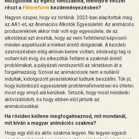
Mozgolódik az egész filmszakma, mennyire veszel
részt a
Filmreform
kezdeményezésben?
Nagyon szuper, hogy ez történik. 2023-ban alapítottuk meg
az AA1-et, az Animációs Alkotók Egyesületét. Az animációs
producereknek akkor már volt egy egyesülete, de az
alkotókkal azt éreztük, hogy az nem feltétlenül képviseli
minden aspektusát a minket érintő dolgoknak. A kezdeti
szervezésben elég aktívan benne voltam, elnökségi tag is
voltam két évig, és elkezdtük feltárni a szakmát érintő
problémákat, a pályázati rendszertől az oktatáson át a
forgalmazásig. Szóval az animációsok nem a nulláról
indultak, kidolgozott javaslatokkal tudtunk beszállni. Tök jó,
hogy különböző egyesületek problémafelvetései és ötletei
most egy ernyő alá kerülnek. Tetszik, hogy most mindenki
aktivizálódott, és hogy ebben elöl jártunk az
animációsokkal.
Ha röviden kellene megfogalmaznod, mit mondanál,
mit kíván a magyar animációs szakma?
Hogy egy élő és aktív szakma legyen. Ne legyen egyedi