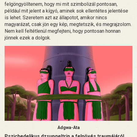
felgöngyölítenem, hogy mi mit szimbolizál pontosan,
például mit jelent a kígyó, aminek sok ellentétes jelentése
is lehet. Szeretem azt az állapotot, amikor nincs
magyarázat, csak jön egy kép, megtetszik, és megrajzolom.
Nem kell feltétlenül megfejteni, hogy pontosan honnan
jönnek ezek a dolgok.
Adgwa-Ata
Pszichedelikus dzsungeltrip a felnövés traumájáról.