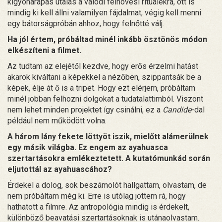
kígyóharapás utalás a valódi felnövési rituálékra, ott is
mindig ki kell állni valamilyen fájdalmat, végig kell menni
egy bátorságpróbán ahhoz, hogy felnőtté válj.
Ha jól értem, próbáltad minél inkább ösztönös módon
elkészíteni a filmet.
Az tudtam az elejétől kezdve, hogy erős érzelmi hatást
akarok kiváltani a képekkel a nézőben, szippantsák be a
képek, élje át ő is a tripet. Hogy ezt elérjem, próbáltam
minél jobban felhozni dolgokat a tudatalattimból. Viszont
nem lehet minden projektet így csinálni, ez a
Candide
-dal
például nem működött volna.
A három lány fekete löttyöt iszik, mielőtt alámerülnek
egy másik világba. Ez engem az ayahuasca
szertartásokra emlékeztetett. A kutatómunkád során
eljutottál az ayahuascához?
Érdekel a dolog, sok beszámolót hallgattam, olvastam, de
nem próbáltam még ki. Erre is utólag jöttem rá, hogy
hathatott a filmre. Az antropológia mindig is érdekelt,
különböző beavatási szertartásoknak is utánaolvastam.