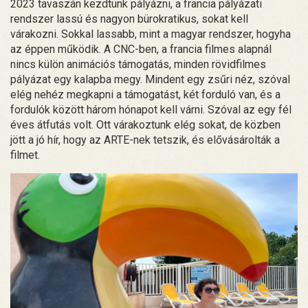
2023 tavaszán kezdtünk pályázni, a francia pályázati
rendszer lassú és nagyon bürokratikus, sokat kell
várakozni. Sokkal lassabb, mint a magyar rendszer, hogyha
az éppen működik. A CNC-ben, a francia filmes alapnál
nincs külön animációs támogatás, minden rövidfilmes
pályázat egy kalapba megy. Mindent egy zsűri néz, szóval
elég nehéz megkapni a támogatást, két forduló van, és a
fordulók között három hónapot kell várni. Szóval az egy fél
éves átfutás volt. Ott várakoztunk elég sokat, de közben
jött a jó hír, hogy az ARTE-nek tetszik, és elővásárolták a
filmet.