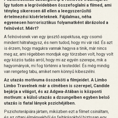
Így tudom a legrövidebben összefoglalni a filmed, ami
tényleg sikeresen áll ellen a leegyszerűsítő
értelmezési kísérleteknek. Fájdalmas, néha
egyenesen horrorisztikus folyamatként ábrázolod a
felnövést. Miért?
A felnövésnek van egy ijesztő aspektusa, egy csomó
mindent hátrahagysz, és nem tudod, hogy mi vár rád. És azt
is érzem, hogy magukra vannak hagyva a tinik, már nincs
meg az, ami régebben mondjuk egy törzsben volt, hogy volt
egy közös tudás arról, hogy mi az egyén szerepe, mik a
hagyományok, mi fog történni a testeddel. És még mindig
van rengeteg tabu, amiket nem könnyű kibeszélni.
Az utazás motívuma összeköti a filmjeidet. A Limbo
Limbo Travelnek már a címében is szerepel, Candide
bejárja a világot, és az Adgwa-Atában is központi
motívum: a külső utazás a dzsungelben egyben belső
utazás is fiatal lányok pszichéjében.
Pszichoterápiára jártam, miközben ezt a filmet csináltam,
és az ottani élményekből és feltárásokból biztosan egy