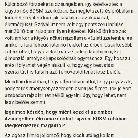
Különböző törzseket a dzsungelben, így keletkeztek a
kígyós nők BDSM szerkóban. Ez megtetszett, és próbáltam
történetet építeni köréjük, kitalálni a szokásaikat,
életmódjukat. Szóval itt nem volt egy pontszerü indulás,
már 2018-ban rajzoltam ilyen képeket. Két külön korszak
volt, amikor a kígyós nőket rajzoltam a vázlatfüzetembe, és
amikor a fura lebegő istennő fejeket az űrben. Csak később
jött az ötlet, hogy ezeket össze tudom kombinálni; két
dimenzió, amelyek kapcsolódnak egymáshoz. Egy hosszú
érési folyamat végén alakult ki, hogy egy beavatási
szertartást is tartalmazó felnövéstörténet lesz belőle.
Mondtam korábban, hogy elfordultam attól, hogy pályázzak,
hogy teljesítménykényszeresen csináljak filmet. Tök jó volt
szabadon rajzolni, tét nélkül agyalni, úgy, hogy lehet, nem
lesz belőle semmi.
Izgalmas kérdés, hogy miért kezd el az ember
dzsungelben élő amazonokat rajzolni BDSM ruhában.
Megkérdezted magadtól?
Az egész filmre jellemző, hogy kicsit utólag kellett