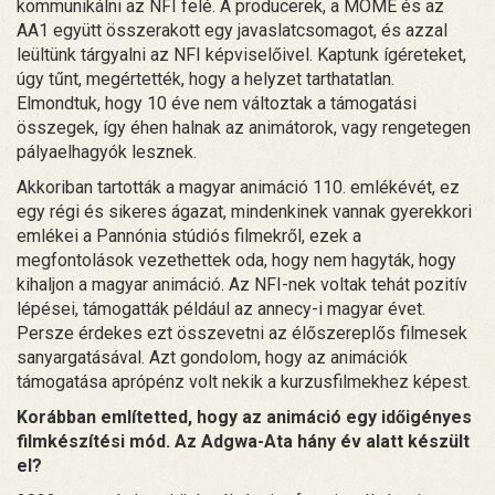
kommunikálni az NFI felé. A producerek, a MOME és az
AA1 együtt összerakott egy javaslatcsomagot, és azzal
leültünk tárgyalni az NFI képviselőivel. Kaptunk ígéreteket,
úgy tűnt, megértették, hogy a helyzet tarthatatlan.
Elmondtuk, hogy 10 éve nem változtak a támogatási
összegek, így éhen halnak az animátorok, vagy rengetegen
pályaelhagyók lesznek.
Akkoriban tartották a magyar animáció 110. emlékévét, ez
egy régi és sikeres ágazat, mindenkinek vannak gyerekkori
emlékei a Pannónia stúdiós filmekről, ezek a
megfontolások vezethettek oda, hogy nem hagyták, hogy
kihaljon a magyar animáció. Az NFI-nek voltak tehát pozitív
lépései, támogatták például az annecy-i magyar évet.
Persze érdekes ezt összevetni az élőszereplős filmesek
sanyargatásával. Azt gondolom, hogy az animációk
támogatása aprópénz volt nekik a kurzusfilmekhez képest.
Korábban említetted, hogy az animáció egy időigényes
filmkészítési mód. Az Adgwa-Ata hány év alatt készült
el?