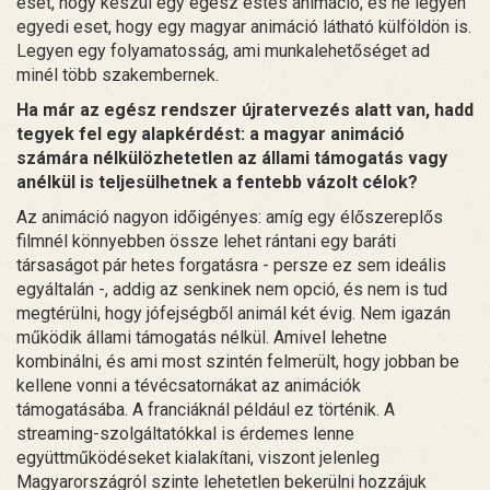
eset, hogy készül egy egész estés animáció, és ne legyen
egyedi eset, hogy egy magyar animáció látható külföldön is.
Legyen egy folyamatosság, ami munkalehetőséget ad
minél több szakembernek.
Ha már az egész rendszer újratervezés alatt van, hadd
tegyek fel egy alapkérdést: a magyar animáció
számára nélkülözhetetlen az állami támogatás vagy
anélkül is teljesülhetnek a fentebb vázolt célok?
Az animáció nagyon időigényes: amíg egy élőszereplős
filmnél könnyebben össze lehet rántani egy baráti
társaságot pár hetes forgatásra - persze ez sem ideális
egyáltalán -, addig az senkinek nem opció, és nem is tud
megtérülni, hogy jófejségből animál két évig. Nem igazán
működik állami támogatás nélkül. Amivel lehetne
kombinálni, és ami most szintén felmerült, hogy jobban be
kellene vonni a tévécsatornákat az animációk
támogatásába. A franciáknál például ez történik. A
streaming-szolgáltatókkal is érdemes lenne
együttműködéseket kialakítani, viszont jelenleg
Magyarországról szinte lehetetlen bekerülni hozzájuk