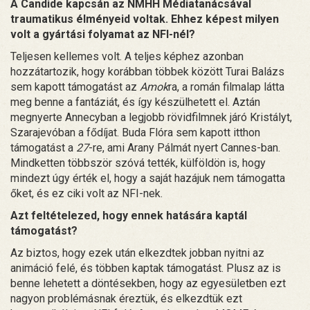
A Candide kapcsán az NMHH Médiatanácsával
traumatikus élményeid voltak. Ehhez képest milyen
volt a gyártási folyamat az NFI-nél?
Teljesen kellemes volt. A teljes képhez azonban
hozzátartozik, hogy korábban többek között Turai Balázs
sem kapott támogatást az
Amok
ra, a román filmalap látta
meg benne a fantáziát, és így készülhetett el. Aztán
megnyerte Annecyban a legjobb rövidfilmnek járó Kristályt,
Szarajevóban a fődíjat. Buda Flóra sem kapott itthon
támogatást a
27
-re, ami Arany Pálmát nyert Cannes-ban.
Mindketten többször szóvá tették, külföldön is, hogy
mindezt úgy érték el, hogy a saját hazájuk nem támogatta
őket, és ez ciki volt az NFI-nek.
Azt feltételezed, hogy ennek hatására kaptál
támogatást?
Az biztos, hogy ezek után elkezdtek jobban nyitni az
animáció felé, és többen kaptak támogatást. Plusz az is
benne lehetett a döntésekben, hogy az egyesületben ezt
nagyon problémásnak éreztük, és elkezdtük ezt