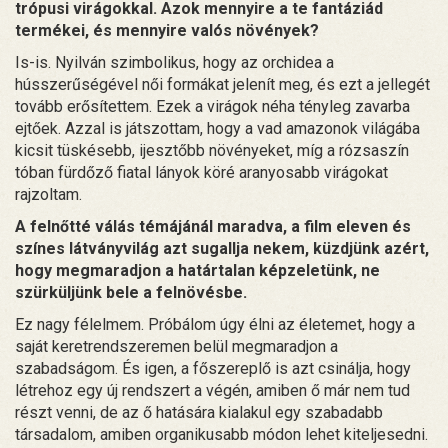
trópusi virágokkal. Azok mennyire a te fantáziád
termékei, és mennyire valós növények?
Is-is. Nyilván szimbolikus, hogy az orchidea a
hússzerűségével női formákat jelenít meg, és ezt a jellegét
tovább erősítettem. Ezek a virágok néha tényleg zavarba
ejtőek. Azzal is játszottam, hogy a vad amazonok világába
kicsit tüskésebb, ijesztőbb növényeket, míg a rózsaszín
tóban fürdőző fiatal lányok köré aranyosabb virágokat
rajzoltam.
A felnőtté válás témájánál maradva, a film eleven és
színes látványvilág azt sugallja nekem, küzdjünk azért,
hogy megmaradjon a határtalan képzeletünk, ne
szürküljünk bele a felnövésbe.
Ez nagy félelmem. Próbálom úgy élni az életemet, hogy a
saját keretrendszeremen belül megmaradjon a
szabadságom. És igen, a főszereplő is azt csinálja, hogy
létrehoz egy új rendszert a végén, amiben ő már nem tud
részt venni, de az ő hatására kialakul egy szabadabb
társadalom, amiben organikusabb módon lehet kiteljesedni.