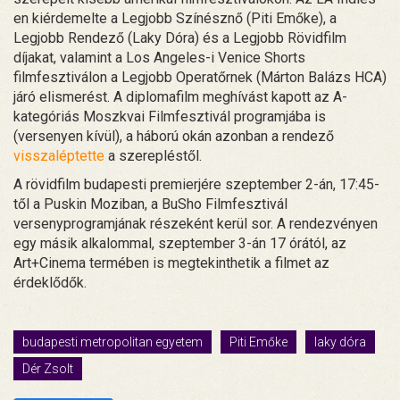
en kiérdemelte a Legjobb Színésznő (Piti Emőke), a
Legjobb Rendező (Laky Dóra) és a Legjobb Rövidfilm
díjakat, valamint a Los Angeles-i Venice Shorts
filmfesztiválon a Legjobb Operatőrnek (Márton Balázs HCA)
járó elismerést. A diplomafilm meghívást kapott az A-
kategóriás Moszkvai Filmfesztivál programjába is
(versenyen kívül), a háború okán azonban a rendező
visszaléptette
a szerepléstől.
A rövidfilm budapesti premierjére szeptember 2-án, 17:45-
től a Puskin Moziban, a BuSho Filmfesztivál
versenyprogramjának részeként kerül sor. A rendezvényen
egy másik alkalommal, szeptember 3-án 17 órától, az
Art+Cinema termében is megtekinthetik a filmet az
érdeklődők.
budapesti metropolitan egyetem
Piti Emőke
laky dóra
Dér Zsolt