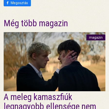
Megosztás
Még több magazin
magazin
A meleg kamaszfiúk
legnagyobb ellensége nem