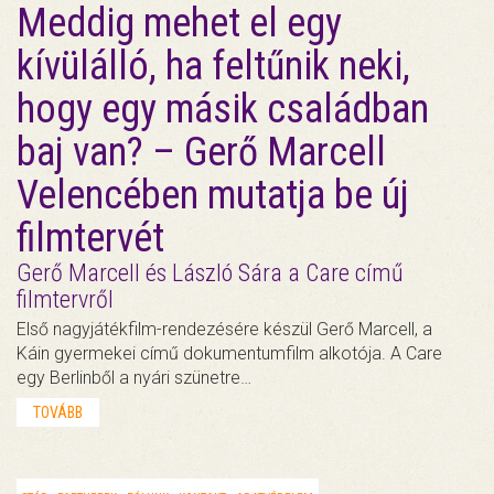
Meddig mehet el egy
kívülálló, ha feltűnik neki,
hogy egy másik családban
baj van? – Gerő Marcell
Velencében mutatja be új
filmtervét
Gerő Marcell és László Sára a Care című
filmtervről
Első nagyjátékfilm-rendezésére készül Gerő Marcell, a
Káin gyermekei című dokumentumfilm alkotója. A Care
egy Berlinből a nyári szünetre…
TOVÁBB