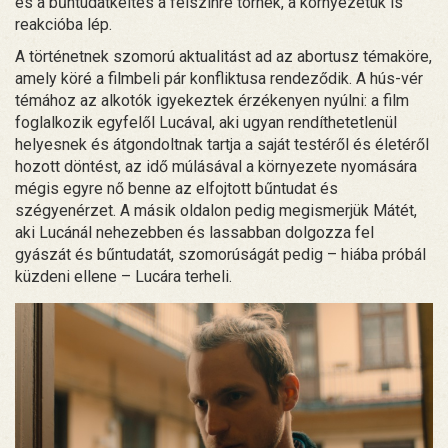
és a bűntudatkeltés a felszínre törnek, a környezetük is
reakcióba lép.
A történetnek szomorú aktualitást ad az abortusz témaköre,
amely köré a filmbeli pár konfliktusa rendeződik. A hús-vér
témához az alkotók igyekeztek érzékenyen nyúlni: a film
foglalkozik egyfelől Lucával, aki ugyan rendíthetetlenül
helyesnek és átgondoltnak tartja a saját testéről és életéről
hozott döntést, az idő múlásával a környezete nyomására
mégis egyre nő benne az elfojtott bűntudat és
szégyenérzet. A másik oldalon pedig megismerjük Mátét,
aki Lucánál nehezebben és lassabban dolgozza fel
gyászát és bűntudatát, szomorúságát pedig – hiába próbál
küzdeni ellene – Lucára terheli.