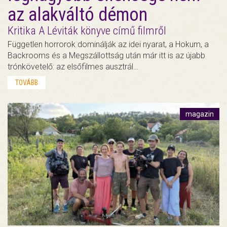
az alakváltó démon
Kritika A Léviták könyve című filmről
Független horrorok dominálják az idei nyarat, a Hokum, a
Backrooms és a Megszállottság után már itt is az újabb
trónkövetelő: az elsőfilmes ausztrál…
TOVÁBB
magazin