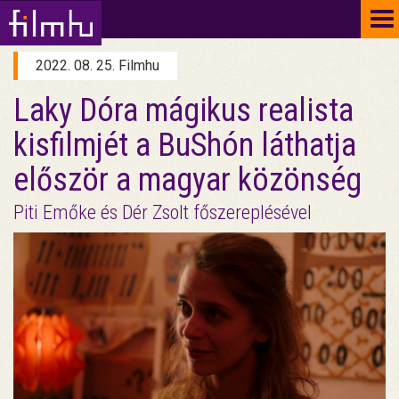
To
na
2022. 08. 25. Filmhu
Laky Dóra mágikus realista
kisfilmjét a BuShón láthatja
először a magyar közönség
Piti Emőke és Dér Zsolt főszereplésével