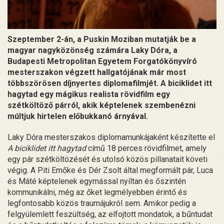
Szeptember 2-án, a Puskin Moziban mutatják be a
magyar nagyközönség számára Laky Dóra, a
Budapesti Metropolitan Egyetem Forgatókönyvíró
mesterszakon végzett hallgatójának már most
többszörösen díjnyertes diplomafilmjét. A biciklidet itt
hagytad egy mágikus realista rövidfilm egy
szétköltöző párról, akik képtelenek szembenézni
múltjuk hirtelen előbukkanó árnyával.
Laky Dóra mesterszakos diplomamunkájaként készítette el
A biciklidet itt hagytad
című 18 perces rövidfilmet, amely
egy pár szétköltözését és utolsó közös pillanatait követi
végig. A Piti Emőke és Dér Zsolt által megformált pár, Luca
és Máté képtelenek egymással nyíltan és őszintén
kommunikálni, még az őket legmélyebben érintő és
legfontosabb közös traumájukról sem. Amikor pedig a
felgyülemlett feszültség, az elfojtott mondatok, a bűntudat