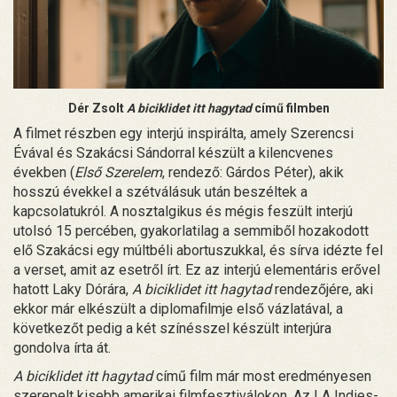
Dér Zsolt
A biciklidet itt hagytad
című filmben
A filmet részben egy interjú inspirálta, amely Szerencsi
Évával és Szakácsi Sándorral készült a kilencvenes
években (
Első Szerelem
, rendező: Gárdos Péter), akik
hosszú évekkel a szétválásuk után beszéltek a
kapcsolatukról. A nosztalgikus és mégis feszült interjú
utolsó 15 percében, gyakorlatilag a semmiből hozakodott
elő Szakácsi egy múltbéli abortuszukkal, és sírva idézte fel
a verset, amit az esetről írt. Ez az interjú elementáris erővel
hatott Laky Dórára,
A biciklidet itt hagytad
rendezőjére, aki
ekkor már elkészült a diplomafilmje első vázlatával, a
következőt pedig a két színésszel készült interjúra
gondolva írta át.
A biciklidet itt hagytad
című film már most eredményesen
szerepelt kisebb amerikai filmfesztiválokon. Az LA Indies-