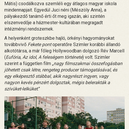
Mátis) csodálkozva szemléli egy átlagos magyar iskola
mindennapjait. Egyedül Juci néni (Mészöly Anna), a
pályakezdő tanárnő érti őt meg igazán, aki szintén
elszenvedője a házmester-kultúrában megragadt
intézményi rendszernek.
A helyenként groteszkbe hajló, örkényi hagyományokat
továbbvivő
Fekete pont
operatőre Szimler korábbi állandó
alkotótársa, a már főleg Hollywoodban dolgozó Rév Marcell
(
Eufória
,
Az idol
,
A feleségem története
) volt. Szimler
szerint a független film „
nagy filmszakmai összefogásban
jöhetett csak létre, rengeteg producer támogatásával, és
egy elképesztő stábbal, akik nagyrészt ingyen, vagy
nagyon kevés pénzért dolgoztak, mégis belerakták a
szívüket-lelküket
.”