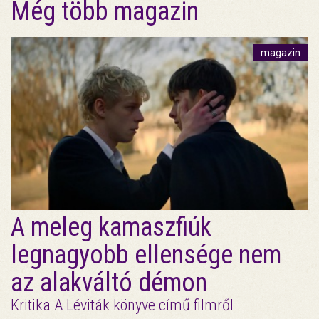
Még több magazin
magazin
A meleg kamaszfiúk
legnagyobb ellensége nem
az alakváltó démon
Kritika A Léviták könyve című filmről