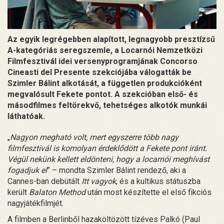
Az egyik legrégebben alapított, legnagyobb presztízsű
A-kategóriás seregszemle, a Locarnói Nemzetközi
Filmfesztivál idei versenyprogramjának Concorso
Cineasti del Presente szekciójába válogatták be
Szimler Bálint alkotását, a független produkcióként
megvalósult Fekete pontot. A szekcióban első- és
másodfilmes feltörekvő, tehetséges alkotók munkái
láthatóak.
„
Nagyon megható volt, mert egyszerre több nagy
filmfesztivál is komolyan érdeklődött a Fekete pont iránt.
Végül nekünk kellett eldönteni, hogy a locarnói meghívást
fogadjuk el
” – mondta Szimler Bálint rendező, aki a
Cannes-ban debütált
Itt vagyok
, és a kultikus státuszba
került
Balaton Method
után most készítette el első fikciós
nagyjátékfilmjét.
A filmben a Berlinből hazaköltözött tízéves Palkó (Paul