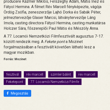
producere Kázmér Miklós, Felszeghy Ádám, Mátis Inez és
Fátyol Hermina. A filmet Rév Marcell fényképezte, vágója
Ördög Zsófia, zeneszerzője Lajhó Dorka és Sabák Péter,
jelmeztervezője Glaser Marcsi, látványtervezője Láng
Imola, casting directora Fátyol Hermina, casting munkatársa
Holczer Sára, főszereplői Paul Mátis és Mészöly Anna.
A 77. Locarnói Nemzetközi Filmfesztivált augusztus 7-17.
között rendezik meg. A
Fekete pont
a Mozinet
forgalmazásában a fesztivált követően látható lesz a
magyar mozikban.
Forrás: Mozinet
fesztivál
rév marcell
szimler bálint
rev marcell
Feketepont
77. Locarnói Nemzetközi Filmfe
Megosztás