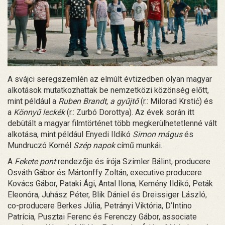
A svájci seregszemlén az elmúlt évtizedben olyan magyar
alkotások mutatkozhattak be nemzetközi közönség előtt,
mint például a
Ruben Brandt, a gyűjtő
(r.: Milorad Krstić) és
a
Könnyű leckék
(r.: Zurbó Dorottya). Az évek során itt
debütált a magyar filmtörténet több megkerülhetetlenné vált
alkotása, mint például Enyedi Ildikó
Simon mágus
és
Mundruczó Kornél
Szép napok
című munkái.
A
Fekete pont
rendezője és írója Szimler Bálint, producere
Osváth Gábor és Mártonffy Zoltán, executive producere
Kovács Gábor, Pataki Ági, Antal Ilona, Kemény Ildikó, Peták
Eleonóra, Juhász Péter, Blik Dániel és Dreissiger László,
co-producere Berkes Júlia, Petrányi Viktória, D’Intino
Patrícia, Pusztai Ferenc és Ferenczy Gábor, associate