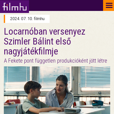
To
na
2024. 07. 10. filmhu
Locarnóban versenyez
Szimler Bálint első
nagyjátékfilmje
A Fekete pont független produkcióként jött létre