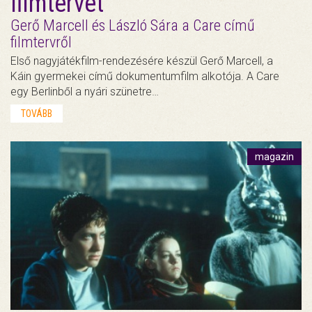
filmtervét
Gerő Marcell és László Sára a Care című
filmtervről
Első nagyjátékfilm-rendezésére készül Gerő Marcell, a
Káin gyermekei című dokumentumfilm alkotója. A Care
egy Berlinből a nyári szünetre…
TOVÁBB
magazin