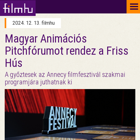
To
na
2024. 12. 13. filmhu
Magyar Animációs
Pitchfórumot rendez a Friss
Hús
A győztesek az Annecy filmfesztivál szakmai
programjára juthatnak ki