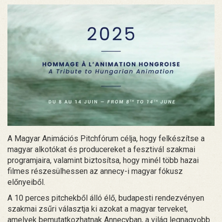
A Magyar Animációs Pitchfórum célja, hogy felkészítse a
magyar alkotókat és producereket a fesztivál szakmai
programjaira, valamint biztosítsa, hogy minél több hazai
filmes részesülhessen az annecy-i magyar fókusz
előnyeiből.
A 10 perces pitchekből álló élő, budapesti rendezvényen
szakmai zsűri választja ki azokat a magyar terveket,
amelyek bemutatkozhatnak Annecyban, a világ legnagyobb