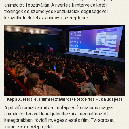
animációs fesztiválján. A nyertes filmtervek alkotói
tréningek és személyes konzultációk segítségével
készülhetnek fel az annecy-i szereplésre.
Kép a X. Friss Hús filmfesztiválról / Fotó: Friss Hús Budapest
A pitchfórumra bármilyen műfajú és formátumú magyar
animációs tervvel lehet jelentkezni a meghatározott
kategóriákban: rövidfilm, egész estés film, TV-sorozat,
immerzív és VR-projekt.