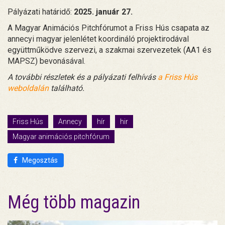
Pályázati határidő:
2025. január 27.
A Magyar Animációs Pitchfórumot a Friss Hús csapata az
annecyi magyar jelenlétet koordináló projektirodával
együttműködve szervezi, a szakmai szervezetek (AA1 és
MAPSZ) bevonásával.
A további részletek és a pályázati felhívás
a Friss Hús
weboldalán
található.
Friss Hús
Annecy
hír
hir
Magyar animációs pitchfórum
Megosztás
Még több magazin