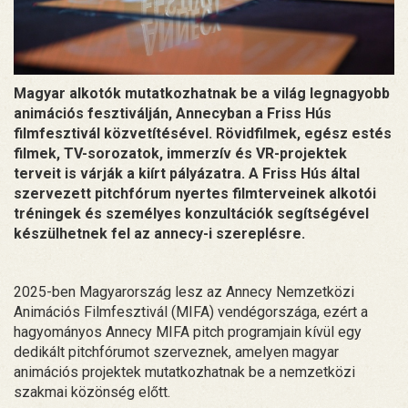
Magyar alkotók mutatkozhatnak be a világ legnagyobb
animációs fesztiválján, Annecyban a Friss Hús
filmfesztivál közvetítésével. Rövidfilmek, egész estés
filmek, TV-sorozatok, immerzív és VR-projektek
terveit is várják a kiírt pályázatra. A Friss Hús által
szervezett pitchfórum nyertes filmterveinek alkotói
tréningek és személyes konzultációk segítségével
készülhetnek fel az annecy-i szereplésre.
2025-ben Magyarország lesz az Annecy Nemzetközi
Animációs Filmfesztivál (MIFA) vendégországa, ezért a
hagyományos Annecy MIFA pitch programjain kívül egy
dedikált pitchfórumot szerveznek, amelyen magyar
animációs projektek mutatkozhatnak be a nemzetközi
szakmai közönség előtt.