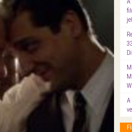
A
fi
je
R
3
D
Me
M
W
A 
ve
F