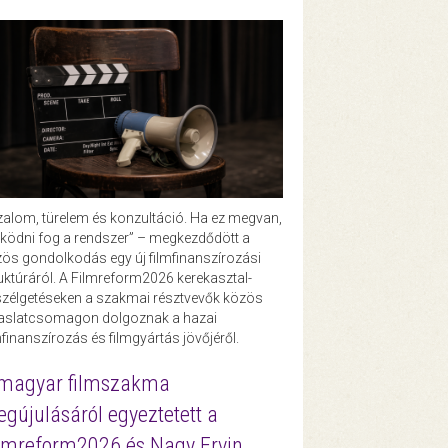
zalom, türelem és konzultáció. Ha ez megvan,
ödni fog a rendszer” – megkezdődött a
ös gondolkodás egy új filmfinanszírozási
uktúráról. A Filmreform2026 kerekasztal-
zélgetéseken a szakmai résztvevők közös
vaslatcsomagon dolgoznak a hazai
mfinanszírozás és filmgyártás jövőjéről.
magyar filmszakma
gújulásáról egyeztetett a
lmreform2026 és Nagy Ervin