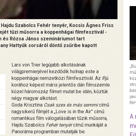
Hajdu Szabolcs Fehér tenyér, Kocsis Ágnes Friss
jét tűzi műsorra a koppenhágai filmfesztivál -
án és Rózsa János szemináriumot tart
ny Hattyúk sorsáról döntő zsűribe kapott
Lars von Trier legújabb alkotásának
„Bi
világpremierjével kezdődik holnap este a
műk
koppenhágai nemzetközi filmfesztivál. Az ifjú
köz
korához képest máris jelentős dán filmszemle
str
bes
közel háromszáz filmet mutat be idén, köztük
ja
négy magyar alkotást.
fil
Goda Krisztina
Csak szex és más semmi
című
nagysikerű filmjét a „Love is in the Air” című
A 
romantikus film válogatásában tűzik műsorra,
Hajdu Szabolcs
Fehér tenyér
című munkáját a
me
Panoráma programban mutatják be.
Fi