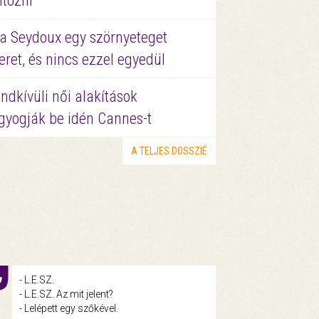
ltözni
a Seydoux egy szörnyeteget
eret, és nincs ezzel egyedül
ndkívüli női alakítások
gyogják be idén Cannes-t
A TELJES DOSSZIÉ
- L.E.SZ.
- L.E.SZ. Az mit jelent?
- Lelépett egy szőkével.