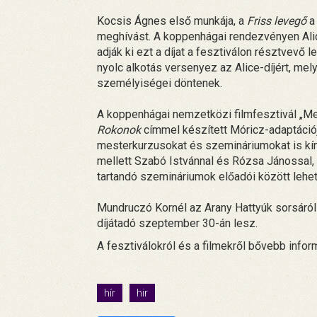
Kocsis Ágnes első munkája, a
Friss levegő
a
meghívást. A koppenhágai rendezvényen Alic
adják ki ezt a díjat a fesztiválon résztvev
nyolc alkotás versenyez az Alice-díjért, mel
személyiségei döntenek.
A koppenhágai nemzetközi filmfesztivál „Me
Rokonok
címmel készített Móricz-adaptációj
mesterkurzusokat és szemináriumokat is kín
mellett Szabó Istvánnal és Rózsa Jánossal,
tartandó szemináriumok előadói között lehe
Mundruczó Kornél az Arany Hattyúk sorsáról
díjátadó szeptember 30-án lesz.
A fesztiválokról és a filmekről bővebb info
hír
hir