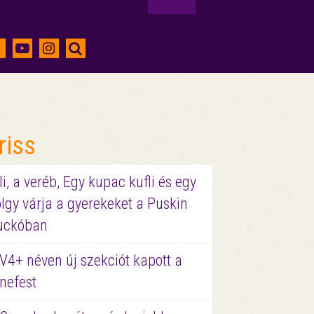
riss
li, a veréb, Egy kupac kufli és egy
lgy várja a gyerekeket a Puskin
uckóban
V4+ néven új szekciót kapott a
nefest