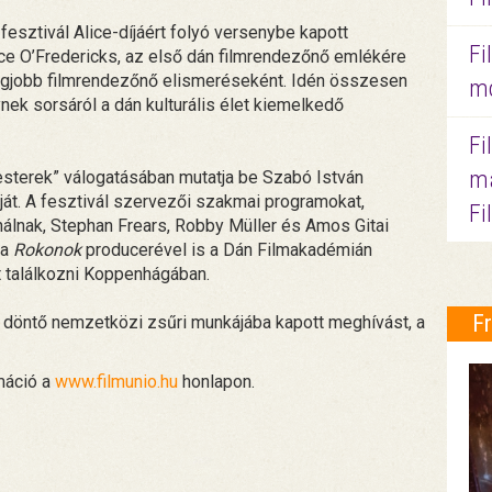
 fesztivál Alice-díjáért folyó versenybe kapott
Fi
e O’Fredericks, az első dán filmrendezőnő emlékére
ő legjobb filmrendezőnő elismeréseként. Idén összesen
mo
ynek sorsáról a dán kulturális élet kiemelkedő
Fi
ma
sterek” válogatásában mutatja be Szabó István
át. A fesztivál szervezői szakmai programokat,
Fi
álnak, Stephan Frears, Robby Müller és Amos Gitai
 a
Rokonok
producerével is a Dán Filmakadémián
t találkozni Koppenhágában.
F
 döntő nemzetközi zsűri munkájába kapott meghívást, a
rmáció a
www.filmunio.hu
honlapon.