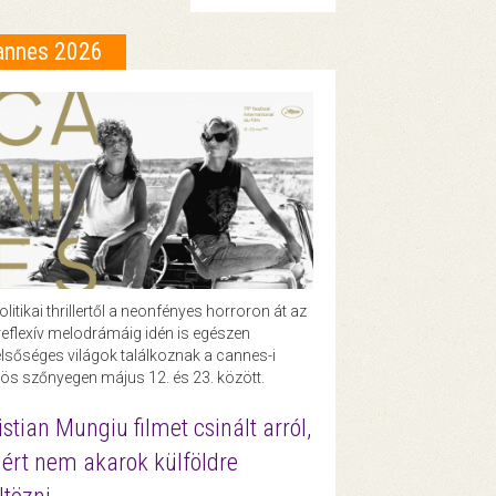
annes 2026
olitikai thrillertől a neonfényes horroron át az
eflexív melodrámáig idén is egészen
lsőséges világok találkoznak a cannes-i
ös szőnyegen május 12. és 23. között.
istian Mungiu filmet csinált arról,
ért nem akarok külföldre