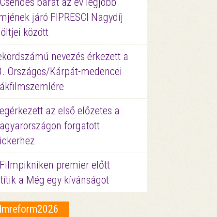
 Csendes barát az év legjobb
lmjének járó FIPRESCI Nagydíj
löltjei között
ekordszámú nevezés érkezett a
3. Országos/Kárpát-medencei
iákfilmszemlére
gérkezett az első előzetes a
agyarországon forgatott
ickerhez
Filmpikniken premier előtt
títik a Még egy kívánságot
ilmreform2026