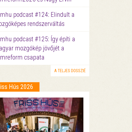
lmhu podcast #124: Elindult a
zgóképes rendszerváltás
lmhu podcast #125: Így építi a
gyar mozgókép jövőjét a
lmreform csapata
A TELJES DOSSZIÉ
riss Hús 2026