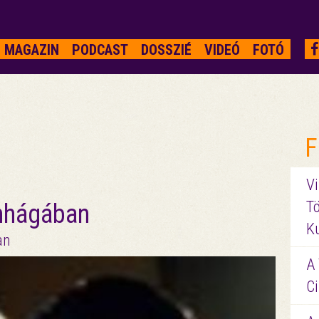
MAGAZIN
PODCAST
DOSSZIÉ
VIDEÓ
FOTÓ
F
Vi
Tö
nhágában
K
an
A 
Ci