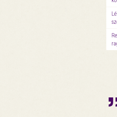
kö
Lé
sz
Re
ra