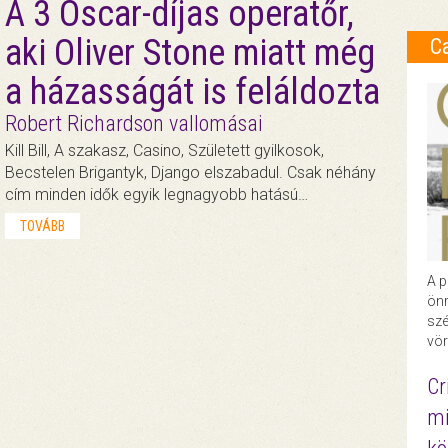
A 3 Oscar-díjas operatőr,
aki Oliver Stone miatt még
C
a házasságát is feláldozta
Robert Richardson vallomásai
Kill Bill, A szakasz, Casino, Született gyilkosok,
Becstelen Brigantyk, Django elszabadul. Csak néhány
cím minden idők egyik legnagyobb hatású…
TOVÁBB
A p
önr
szé
vör
Cr
mi