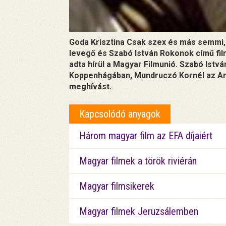
Goda Krisztina Csak szex és más semmi, 
levegő és Szabó István Rokonok című film
adta hírül a Magyar Filmunió. Szabó Istv
Koppenhágában, Mundruczó Kornél az Ara
meghívást.
Kapcsolódó anyagok
Három magyar film az EFA díjaiért
Magyar filmek a török riviérán
Magyar filmsikerek
Magyar filmek Jeruzsálemben