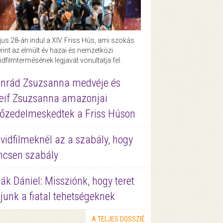
us 28-án indul a XIV. Friss Hús, ami szokás
rint az elmúlt év hazai és nemzetközi
idfilmtermésének legjavát vonultatja fel.
nrád Zsuzsanna medvéje és
eif Zsuzsanna amazonjai
őzedelmeskedtek a Friss Húson
vidfilmeknél az a szabály, hogy
ncsen szabály
ák Dániel: Missziónk, hogy teret
junk a fiatal tehetségeknek
A TELJES DOSSZIÉ