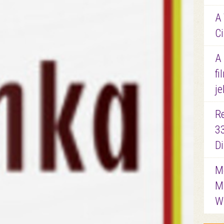
A 
Ci
A
fi
je
R
3
D
Me
M
W