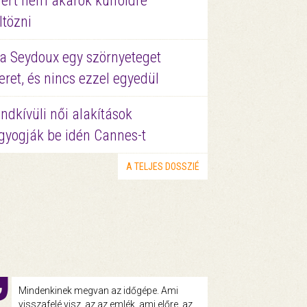
ért nem akarok külföldre
ltözni
a Seydoux egy szörnyeteget
eret, és nincs ezzel egyedül
ndkívüli női alakítások
gyogják be idén Cannes-t
A TELJES DOSSZIÉ
Mindenkinek megvan az időgépe. Ami
visszafelé visz, az az emlék, ami előre, az