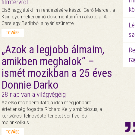
mi
filmtervről
kö
Első nagyjátékfilm-rendezésére készül Gerő Marcell, a
Káin gyermekei című dokumentumfilm alkotója. A
Care egy Berlinből a nyári szünetre…
Lé
TOVÁBB
sz
„Azok a legjobb álmaim,
Re
amikben meghalok” –
ra
ismét mozikban a 25 éves
Donnie Darko
28 nap van a világvégéig
Az első mozibemutatója idén még jobbára
értetlenség fogadta Richard Kelly ambíciózus, a
kertvárosi felnövéstörténetet sci-fivel és
melankolikus…
TOVÁBB