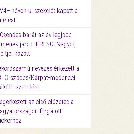
V4+ néven új szekciót kapott a
nefest
 Csendes barát az év legjobb
lmjének járó FIPRESCI Nagydíj
löltjei között
ekordszámú nevezés érkezett a
3. Országos/Kárpát-medencei
iákfilmszemlére
gérkezett az első előzetes a
agyarországon forgatott
ickerhez