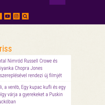
riss
ntal Nimród Russell Crowe és
riyanka Chopra Jones
szereplésével rendezi új filmjét
li, a veréb, Egy kupac kufli és egy
lgy várja a gyerekeket a Puskin
uckóban