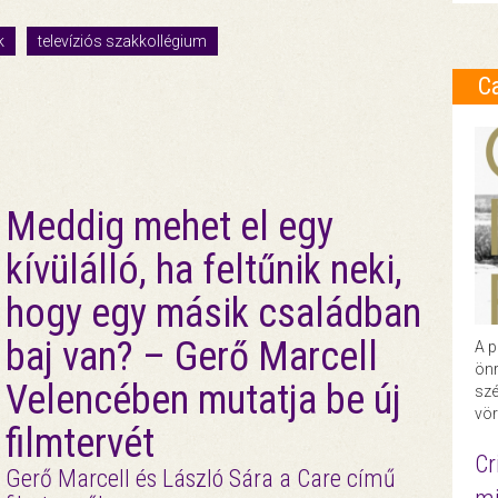
k
televíziós szakkollégium
C
Meddig mehet el egy
kívülálló, ha feltűnik neki,
hogy egy másik családban
baj van? – Gerő Marcell
A p
önr
Velencében mutatja be új
szé
vör
filmtervét
Cr
Gerő Marcell és László Sára a Care című