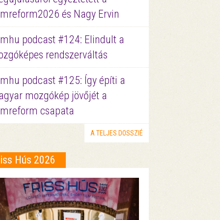
lmreform2026 és Nagy Ervin
lmhu podcast #124: Elindult a
zgóképes rendszerváltás
lmhu podcast #125: Így építi a
gyar mozgókép jövőjét a
lmreform csapata
A TELJES DOSSZIÉ
riss Hús 2026