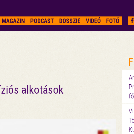
MAGAZIN
PODCAST
DOSSZIÉ
VIDEÓ
FOTÓ
F
A
P
ziós alkotások
fő
Vi
Tö
K