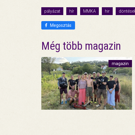
pályázat
hír
MMKA
hir
döntése
Megosztás
Még több magazin
magazin