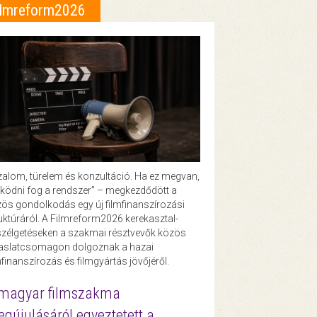
ilmreform2026
zalom, türelem és konzultáció. Ha ez megvan,
ödni fog a rendszer” – megkezdődött a
ös gondolkodás egy új filmfinanszírozási
uktúráról. A Filmreform2026 kerekasztal-
zélgetéseken a szakmai résztvevők közös
vaslatcsomagon dolgoznak a hazai
mfinanszírozás és filmgyártás jövőjéről.
magyar filmszakma
gújulásáról egyeztetett a