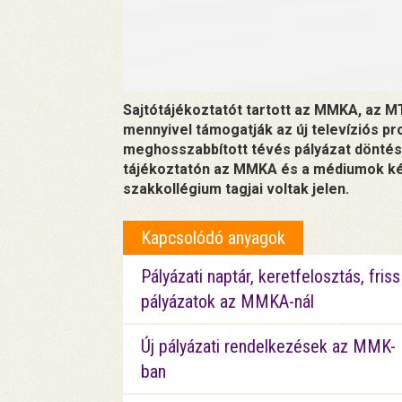
Sajtótájékoztatót tartott az MMKA, az M
mennyivel támogatják az új televíziós pro
meghosszabbított tévés pályázat döntése
tájékoztatón az MMKA és a médiumok képv
szakkollégium tagjai voltak jelen.
Kapcsolódó anyagok
Pályázati naptár, keretfelosztás, friss
pályázatok az MMKA-nál
Új pályázati rendelkezések az MMK-
ban