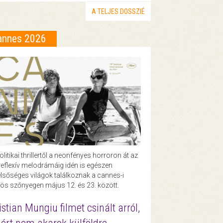
A TELJES DOSSZIÉ
annes 2026
olitikai thrillertől a neonfényes horroron át az
eflexív melodrámáig idén is egészen
lsőséges világok találkoznak a cannes-i
ös szőnyegen május 12. és 23. között.
istian Mungiu filmet csinált arról,