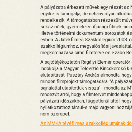
A pályázatra érkezett művek egy részét az 
egyike is támogatja, de néhány olyan alkotás 
rendelkezik. A támogatásban részesült művel
sokszínűek, gyermek-és ifjúsági filmek, anim
illetve történelmi dokumentum-sorozatok é
évben. A Játékfilmes Szakkollégium 2008. ősz
szakkollégiumhoz, megvalósítási javaslatt
megkoronázása című filmterve és Szabó Réka
A sajtótájékoztatón Ragályi Elemér operatőr-
indokolja a Magyar Televízió Kincskereső k
elutasítását. Pusztay András elmondta, hog
minden filmprojekt támogatására. "A pályáz
sajnálattal utasítottuk vissza" - mondta az 
rendezőt arról, hogy a filmtervet mindenké
pályázati időszakban, függetlenül attól, hogy
nyilatkozathoz társul-e majd vagyoni hozzáj
nem szerepel.
Az MMKA tévéfilmes szakkollégiumának dön