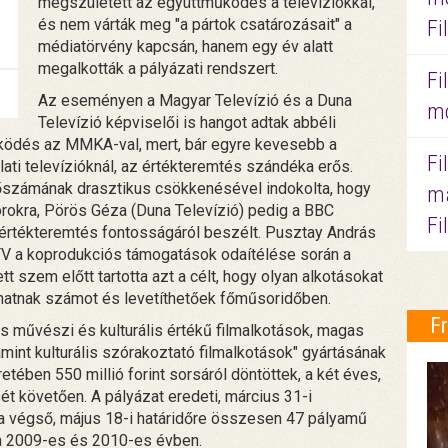
megszületett az együttműködés a televíziókkal,
és nem várták meg "a pártok csatározásait" a
Fi
médiatörvény kapcsán, hanem egy év alatt
megalkották a pályázati rendszert.
Fi
Az eseményen a Magyar Televízió és a Duna
mo
Televízió képviselői is hangot adtak abbéli
ködés az MMKA-val, mert, bár egyre kevesebb a
Fi
ati televízióknál, az értékteremtés szándéka erős.
zőszámának drasztikus csökkenésével indokolta, hogy
ma
orokra, Pörös Géza (Duna Televízió) pedig a BBC
Fi
 értékteremtés fontosságáról beszélt. Pusztay András
TV a koprodukciós támogatások odaítélése során a
t szem előtt tartotta azt a célt, hogy olyan alkotásokat
atnak számot és levetíthetőek főműsoridőben.
F
művészi és kulturális értékű filmalkotások, magas
mint kulturális szórakoztató filmalkotások" gyártásának
etében 550 millió forint sorsáról döntöttek, a két éves,
 követően. A pályázat eredeti, március 31-i
 a végső, május 18-i határidőre összesen 47 pályamű
 a 2009-es és 2010-es évben.