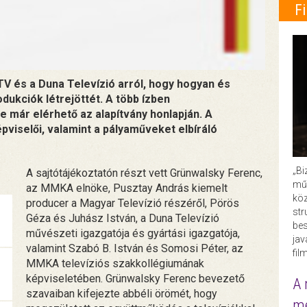
F
TV és a Duna Televízió arról, hogy hogyan és
dukciók létrejöttét. A több ízben
 már elérhető az alapítvány honlapján. A
iselői, valamint a pályaműveket elbíráló
„Bi
A sajtótájékoztatón részt vett Grünwalsky Ferenc,
műk
az MMKA elnöke, Pusztay András kiemelt
köz
producer a Magyar Televízió részéről, Pörös
str
Géza és Juhász István, a Duna Televízió
bes
művészeti igazgatója és gyártási igazgatója,
ja
valamint Szabó B. István és Somosi Péter, az
fil
MMKA televíziós szakkollégiumának
képviseletében. Grünwalsky Ferenc bevezető
A 
szavaiban kifejezte abbéli örömét, hogy
me