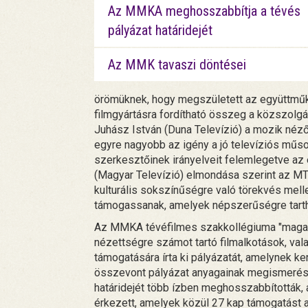
Az MMKA meghosszabbítja a tévés
pályázat határidejét
Az MMK tavaszi döntései
örömüknek, hogy megszületett az együttmű
filmgyártásra fordítható összeg a közszolgál
Juhász István (Duna Televízió) a mozik né
egyre nagyobb az igény a jó televíziós műs
szerkesztőinek irányelveit felemlegetve az
(Magyar Televízió) elmondása szerint az M
kulturális sokszínűségre való törekvés mellet
támogassanak, amelyek népszerűségre tarth
Az MMKA tévéfilmes szakkollégiuma "magas 
nézettségre számot tartó filmalkotások, vala
támogatására írta ki pályázatát, amelynek ker
összevont pályázat anyagainak megismerését
határidejét több ízben meghosszabbították,
érkezett, amelyek közül 27 kap támogatást