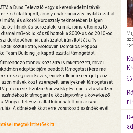
MTV, a Duna Televízió vagy a kereskedelmi tévék
is zöld utat kapott, amely csak sugárzási nyilatkozattal
 műfaj és alkotói korosztály tekintetében is igen
ációs filmek és sorozatok, krimik, ismeretterjesztő,
s drámai művek is készülhetnek a 2009-es és 2010-es
Máj
sze
i döntésében hat pályázatot irányított át a Tv-
röv
al. Ezek közül kettő, Moldován Domokos Poppea
 Team Building-je kapott ezúttal támogatást.
Ko
filmrendező többek közt arra is rákérdezett, mivel
Kr
isködmön adaptációjára beadott támogatási kérelme
y az összeg nem kevés, ennek ellenére nem jut pénz
gy
at azon művek közt szerepelt, amelyeknek támogatását
MTV producere. Ezután Grünwalsky Ferenc biztosította a
Rö
pp szándékozik támogatni a közalapítvány a következő
ni
 a Magyar Televízió által kibocsátott sugárzási
árulás. A döntések közt erre vonatkozó szándéklevél
De
tései megtekinthetőek itt.
ad