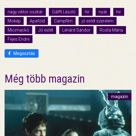
nagy viktor oszkár
Gálffi László
hír
nyár
hir
Mokép
Apaföld
Campfilm
jó estét szerelem
Micimackó
Jó estét
Lénárd Sándor
Rosta Mária
Fejes Endre
Megosztás
Még több magazin
magazin