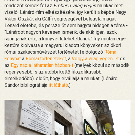
rendezőt kérnek fel az
Ember a világ végén
munkacímet
viselő Lénárd-film elkészítésére, így került a képbe Nagy
Viktor Oszkár, aki Gálffi segítségével beleásta magát
Lénárd életébe, és persze őt sem hagyta hidegen a téma -
"Lénárdot nagyon kevesen ismerik, de akik igen, azok
rajonganak érte, a könyvei letehetetlenek." Így miután egy-
kettőre kiolvasta a magyarul kiadott könyveket: az ókori
római szakácsművészet történetét feldolgozó
Római
konyhát
a
Római történeteket
, a
Völgy a világ végén...-t
és
az
Egy nap a láthatatlan házban-t
(melyek közül az második
regényesebb, s az utóbbi kettő filozofikusabb,
elmélkedőbb), eldőlt, hogy elvállalja a munkát. (Lénárd
Sándor bibliográfiája
itt látható
.)