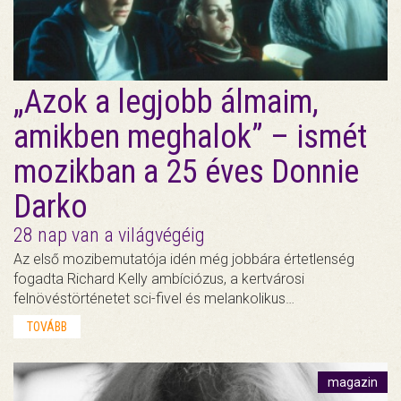
„Azok a legjobb álmaim,
amikben meghalok” – ismét
mozikban a 25 éves Donnie
Darko
28 nap van a világvégéig
Az első mozibemutatója idén még jobbára értetlenség
fogadta Richard Kelly ambíciózus, a kertvárosi
felnövéstörténetet sci-fivel és melankolikus…
TOVÁBB
magazin