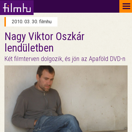
To
na
2010. 03. 30. filmhu
Nagy Viktor Oszkár
lendületben
Két filmterven dolgozik, és jön az Apaföld DVD-n