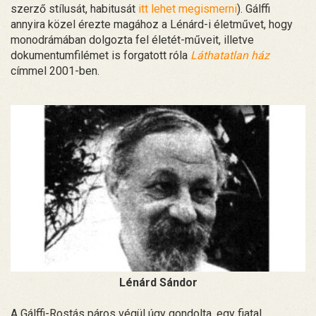
szerző stílusát, habitusát
itt lehet megismerni
). Gálffi
annyira közel érezte magához a Lénárd-i életművet, hogy
monodrámában dolgozta fel életét-műveit, illetve
dokumentumfilémet is forgatott róla
Láthatatlan ház
címmel 2001-ben.
Lénárd Sándor
A Gálffi-Rostás páros végül úgy gondolta, egy fiatal