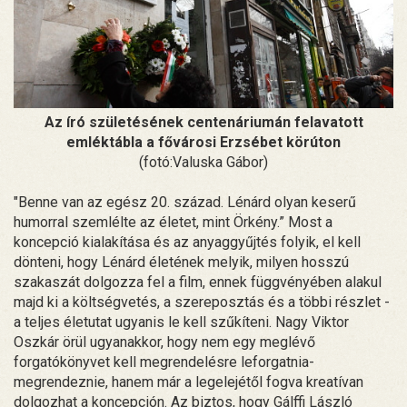
Az író születésének centenáriumán felavatott
emléktábla a fővárosi Erzsébet körúton
(fotó:Valuska Gábor)
"Benne van az egész 20. század. Lénárd olyan keserű
humorral szemlélte az életet, mint Örkény.” Most a
koncepció kialakítása és az anyaggyűjtés folyik, el kell
dönteni, hogy Lénárd életének melyik, milyen hosszú
szakaszát dolgozza fel a film, ennek függvényében alakul
majd ki a költségvetés, a szereposztás és a többi részlet -
a teljes életutat ugyanis le kell szűkíteni. Nagy Viktor
Oszkár örül ugyanakkor, hogy nem egy meglévő
forgatókönyvet kell megrendelésre leforgatnia-
megrendeznie, hanem már a legelejétől fogva kreatívan
dolgozhat a koncepción. Az biztos, hogy Gálffi László