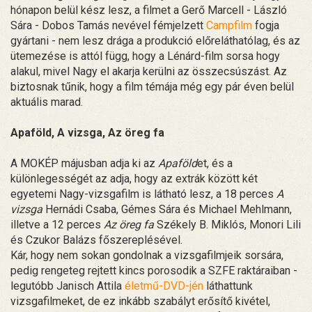
hónapon belül kész lesz, a filmet a Gerő Marcell - László
Sára - Dobos Tamás nevével fémjelzett
Campfilm
fogja
gyártani - nem lesz drága a produkció előreláthatólag, és az
ütemezése is attól függ, hogy a Lénárd-film sorsa hogy
alakul, mivel Nagy el akarja kerülni az összecsúszást. Az
biztosnak tűnik, hogy a film témája még egy pár éven belül
aktuális marad.
Apaföld, A vizsga, Az öreg fa
A MOKÉP májusban adja ki az
Apaföld
et, és a
különlegességét az adja, hogy az extrák között két
egyetemi Nagy-vizsgafilm is látható lesz, a 18 perces
A
vizsga
Hernádi Csaba, Gémes Sára és Michael Mehlmann,
illetve a 12 perces
Az öreg fa
Székely B. Miklós, Monori Lili
és Czukor Balázs főszereplésével.
Kár, hogy nem sokan gondolnak a vizsgafilmjeik sorsára,
pedig rengeteg rejtett kincs porosodik a SZFE raktáraiban -
legutóbb Janisch Attila
életmű-DVD-jén
láthattunk
vizsgafilmeket, de ez inkább szabályt erősítő kivétel,