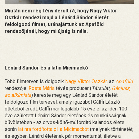
Miután nem rég fény derült rá, hogy Nagy Viktor
Oszkár rendezi majd a Lénárd Sándor életét
feldolgozó filmet, utánajártunk az Apaföld
rendezőjénél, hogy mi újság is nála.
Lénárd Sándor és a latin Micimackó
Több filmterven is dolgozik
Nagy Viktor Oszkár
, az
Apaföld
rendezője.
Rosta Mária
tévés producer (
Társulat,
Géniusz,
az alkímista
) kereste meg egy Lénárd Sándor életét
feldolgozó film tervével, amely igazából Gálffi László
ötletéből eredt. Gálffi már legalább 15 éve él az idén 100
éve született Lénárd Sándor életének és munkásságnak
bűvöletében - az orvos-költő-műfordító kalandos élete
során
latinra fordította pl. a Micimackót
(melynek történetét,
és egyben Lénárd életének pár momentumát, illetve a