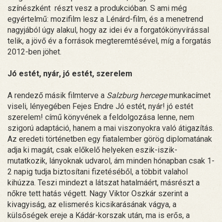
színészként részt vesz a produkcióban. S ami még
egyértelmű: mozifilm lesz a Lénárd-film, és a menetrend
nagyjából úgy alakul, hogy az idei év a forgatókönyvírással
telik, a jövő év a források megteremtésével, míg a forgatás
2012-ben jöhet.
Jó estét, nyár, jó estét, szerelem
A rendező másik filmterve a
Salzburg hercege
munkacímet
viseli, lényegében Fejes Endre Jó estét, nyár! jó estét
szerelem! című könyvének a feldolgozása lenne, nem
szigorú adaptáció, hanem a mai viszonyokra való átigazítás.
Az eredeti történetben egy fiatalember görög diplomatának
adja ki magát, csak előkelő helyeken eszik-iszik-
mutatkozik, lányoknak udvarol, ám minden hónapban csak 1-
2 napig tudja biztosítani fizetéséből, a többit valahol
kihúzza. Teszi mindezt a látszat hatalmáért, másrészt a
nőkre tett hatás végett. Nagy Viktor Oszkár szerint a
kivagyiság, az elismerés kicsikarásának vágya, a
külsőségek ereje a Kádár-korszak után, ma is erős, a