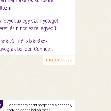
ért nem akarok külföldre
ltözni
a Seydoux egy szörnyeteget
eret, és nincs ezzel egyedül
ndkívüli női alakítások
gyogják be idén Cannes-t
A TELJES DOSSZIÉ
- Most már mindent megtennél a papának,
hogy boldogan haljon meg?