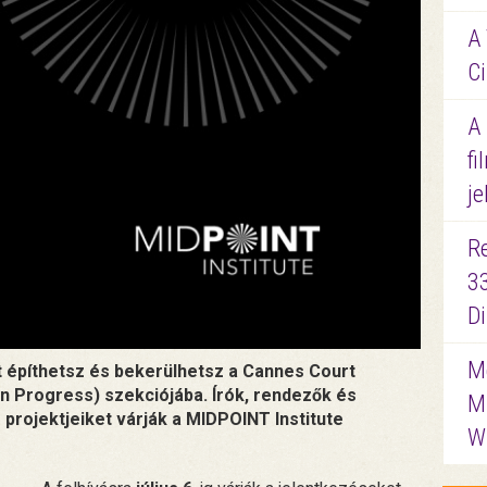
A 
Ci
A
fi
je
R
3
D
Me
at építhetsz és bekerülhetsz a Cannes Court
 Progress) szekciójába. Írók, rendezők és
M
projektjeiket várják a MIDPOINT Institute
W