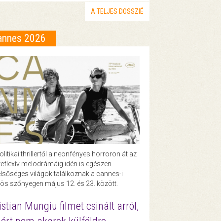
A TELJES DOSSZIÉ
annes 2026
olitikai thrillertől a neonfényes horroron át az
eflexív melodrámáig idén is egészen
lsőséges világok találkoznak a cannes-i
ös szőnyegen május 12. és 23. között.
istian Mungiu filmet csinált arról,