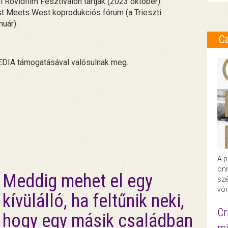
övidfilm Fesztiválon tartják (2023 október).
t Meets West koprodukciós fórum (a Trieszti
nuár).
C
DIA támogatásával valósulnak meg.
A p
önr
Meddig mehet el egy
szé
vör
kívülálló, ha feltűnik neki,
Cr
hogy egy másik családban