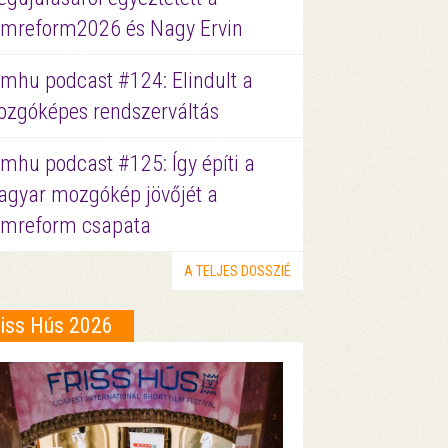
lmreform2026 és Nagy Ervin
lmhu podcast #124: Elindult a
zgóképes rendszerváltás
lmhu podcast #125: Így építi a
gyar mozgókép jövőjét a
lmreform csapata
A TELJES DOSSZIÉ
riss Hús 2026