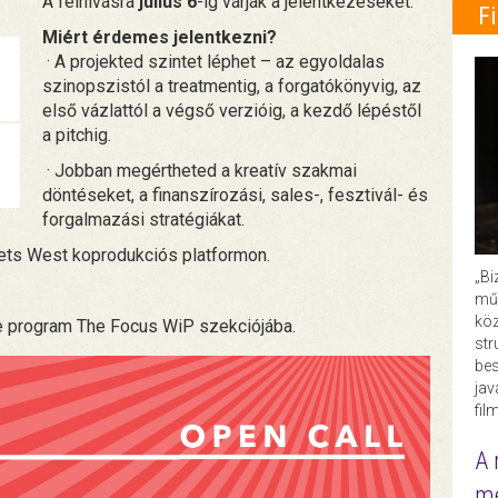
A felhívásra
július 6
-ig várják a jelentkezéseket.
F
Miért érdemes jelentkezni?
· A projekted szintet léphet – az egyoldalas
szinopszistól a treatmentig, a forgatókönyvig, az
első vázlattól a végső verzióig, a kezdő lépéstől
a pitchig.
· Jobban megértheted a kreatív szakmai
döntéseket, a finanszírozási, sales-, fesztivál- és
forgalmazási stratégiákat.
ets West koprodukciós platformon.
„Bi
műk
köz
age program The Focus WiP szekciójába.
str
bes
ja
fil
A 
me