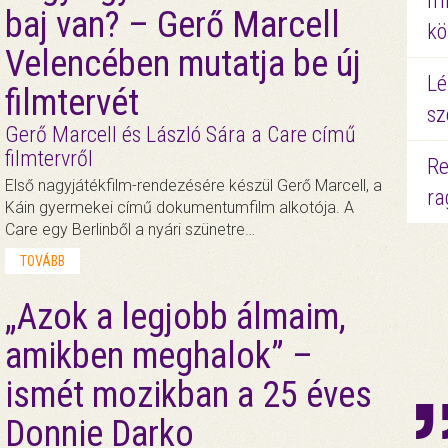
mi
baj van? – Gerő Marcell
kö
Velencében mutatja be új
Lé
filmtervét
sz
Gerő Marcell és László Sára a Care című
filmtervről
Re
Első nagyjátékfilm-rendezésére készül Gerő Marcell, a
ra
Káin gyermekei című dokumentumfilm alkotója. A
Care egy Berlinből a nyári szünetre…
TOVÁBB
„Azok a legjobb álmaim,
amikben meghalok” –
ismét mozikban a 25 éves
Donnie Darko