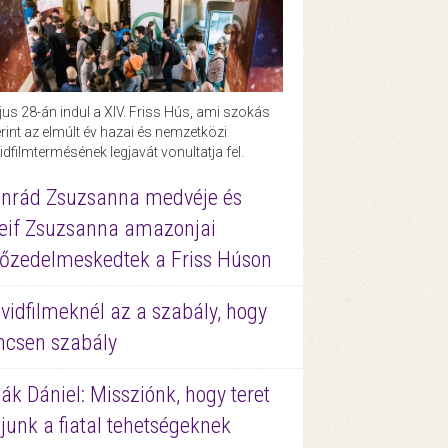
us 28-án indul a XIV. Friss Hús, ami szokás
rint az elmúlt év hazai és nemzetközi
idfilmtermésének legjavát vonultatja fel.
nrád Zsuzsanna medvéje és
eif Zsuzsanna amazonjai
őzedelmeskedtek a Friss Húson
vidfilmeknél az a szabály, hogy
ncsen szabály
ák Dániel: Missziónk, hogy teret
junk a fiatal tehetségeknek