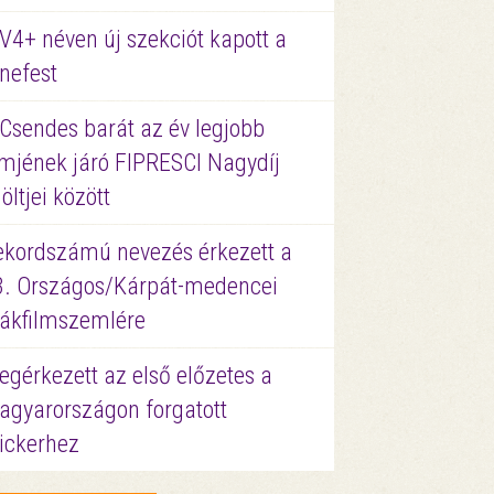
V4+ néven új szekciót kapott a
nefest
 Csendes barát az év legjobb
lmjének járó FIPRESCI Nagydíj
löltjei között
ekordszámú nevezés érkezett a
3. Országos/Kárpát-medencei
iákfilmszemlére
gérkezett az első előzetes a
agyarországon forgatott
ickerhez