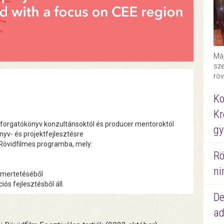
Máj
sze
röv
Ko
Kr
ap forgatókönyv konzultánsoktól és producer mentoroktól
gy
nyv- és projektfejlesztésre
ő Rövidfilmes programba, mely:
Rö
ni
ismertetéséből
ós fejlesztésből áll.
De
ad