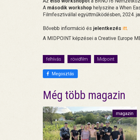
Az
első workshopot
a BRNO16 Nemzetközi R
A
második workshop
helyszíne a When Eas
Filmfesztivállal együttműködésben, 2024. ja
Bővebb infiormáció és
jelentkezés
itt
.
A MIDPOINT képzései a Creative Europe ME
felhívás
rövidfilm
Midpoint
Megosztás
Még több magazin
magazin