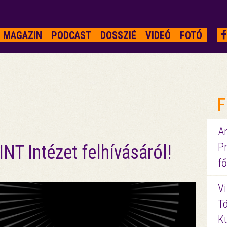
MAGAZIN
PODCAST
DOSSZIÉ
VIDEÓ
FOTÓ
F
A
P
NT Intézet felhívásáról!
fő
Vi
Tö
K