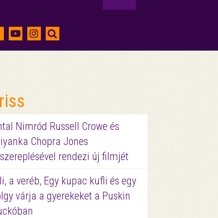
riss
ntal Nimród Russell Crowe és
riyanka Chopra Jones
szereplésével rendezi új filmjét
li, a veréb, Egy kupac kufli és egy
lgy várja a gyerekeket a Puskin
uckóban