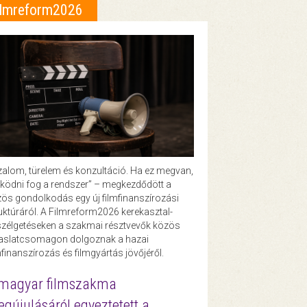
ilmreform2026
zalom, türelem és konzultáció. Ha ez megvan,
ödni fog a rendszer” – megkezdődött a
ös gondolkodás egy új filmfinanszírozási
uktúráról. A Filmreform2026 kerekasztal-
zélgetéseken a szakmai résztvevők közös
vaslatcsomagon dolgoznak a hazai
mfinanszírozás és filmgyártás jövőjéről.
magyar filmszakma
gújulásáról egyeztetett a