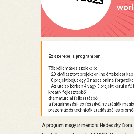
Ez szerepel a programban
Többállomásos szelekció:
· 20 kiválasztott projekt online értékelést k
· 8 projekt bejut egy 3 napos online forgatókö
· Az utolsó körben 4 vagy 5 projekt kerül a f
kreatív fejlesztésből
dramaturgiai fejlesztésből
a forgalmazási- és fesztivál stratégiák meg
prezentációs technikák átadásából és promóci
A program magyar mentora Nedeczky Dóra.