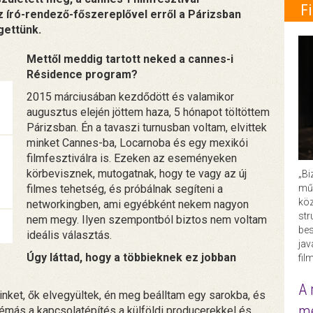
F
 író-rendező-főszereplővel erről a Párizsban
gettünk.
Mettől meddig tartott neked a cannes-i
Résidence program?
2015 márciusában kezdődött és valamikor
augusztus elején jöttem haza, 5 hónapot töltöttem
Párizsban. Én a tavaszi turnusban voltam, elvittek
minket Cannes-ba, Locarnoba és egy mexikói
filmfesztiválra is. Ezeken az eseményeken
körbevisznek, mutogatnak, hogy te vagy az új
„Bi
műk
filmes tehetség, és próbálnak segíteni a
köz
networkingben, ami egyébként nekem nagyon
str
nem megy. Ilyen szempontból biztos nem voltam
bes
ideális választás.
ja
Úgy láttad, hogy a többieknek ez jobban
fil
A 
minket, ők elvegyültek, én meg beálltam egy sarokba, és
me
más a kapcsolatépítés a külföldi producerekkel és