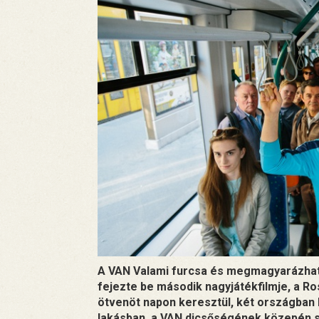
A VAN Valami furcsa és megmagyarázhat
fejezte be második nagyjátékfilmje, a Ros
ötvenöt napon keresztül, két országban 
lakásban, a VAN dicsőségének közepén sz