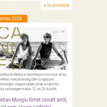
A TELJES DOSSZIÉ
annes 2026
olitikai thrillertől a neonfényes horroron át az
eflexív melodrámáig idén is egészen
lsőséges világok találkoznak a cannes-i
ös szőnyegen május 12. és 23. között.
istian Mungiu filmet csinált arról,