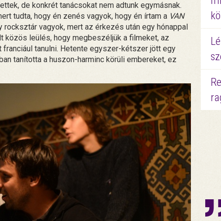
mi
ülettek, de konkrét tanácsokat nem adtunk egymásnak.
kö
ert tudta, hogy én zenés vagyok, hogy én írtam a
VAN
y rocksztár vagyok, mert az érkezés után egy hónappal
 közös leülés, hogy megbeszéljük a filmeket, az
Lé
 franciául tanulni. Hetente egyszer-kétszer jött egy
sz
sban tanította a huszon-harminc körüli embereket, ez
Re
ra