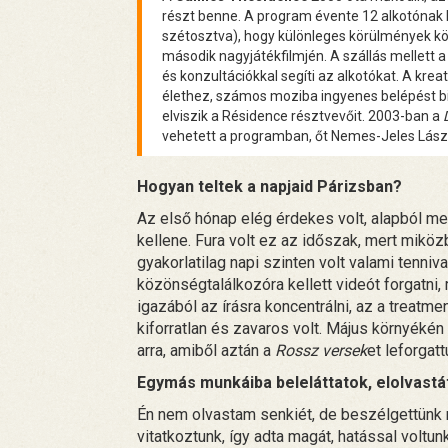
részt benne. A program évente 12 alkotónak b
szétosztva), hogy különleges körülmények köz
második nagyjátékfilmjén. A szállás mellett
és konzultációkkal segíti az alkotókat. A krea
élethez, számos moziba ingyenes belépést biz
elviszik a Résidence résztvevőit. 2003-ban a
vehetett a programban, őt Nemes-Jeles Lász
Hogyan teltek a napjaid Párizsban?
Az első hónap elég érdekes volt, alapból m
kellene. Fura volt ez az időszak, mert miköz
gyakorlatilag napi szinten volt valami tenniv
közönségtalálkozóra kellett videót forgatni,
igazából az írásra koncentrálni, az a treatmen
kiforratlan és zavaros volt. Május környéké
arra, amiből aztán a
Rossz versek
et leforgatt
Egymás munkáiba beleláttatok, elolvast
Én nem olvastam senkiét, de beszélgettünk ró
vitatkoztunk, így adta magát, hatással volt