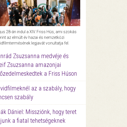
us 28-án indul a XIV. Friss Hús, ami szokás
rint az elmúlt év hazai és nemzetközi
idfilmtermésének legjavát vonultatja fel.
nrád Zsuzsanna medvéje és
eif Zsuzsanna amazonjai
őzedelmeskedtek a Friss Húson
vidfilmeknél az a szabály, hogy
ncsen szabály
ák Dániel: Missziónk, hogy teret
junk a fiatal tehetségeknek