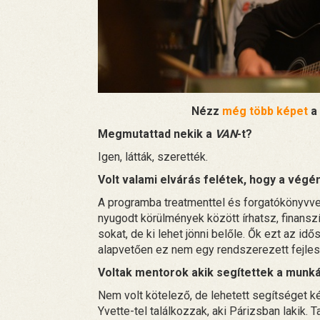
Nézz
még több képet
a 
Megmutattad nekik a
VAN
-t?
Igen, látták, szerették.
Volt valami elvárás felétek, hogy a vég
A programba treatmenttel és forgatókönyvvel 
nyugodt körülmények között írhatsz, finansz
sokat, de ki lehet jönni belőle. Ők ezt az id
alapvetően ez nem egy rendszerezett fejleszt
Voltak mentorok akik segítettek a munk
Nem volt kötelező, de lehetett segítséget ké
Yvette-tel találkozzak, aki Párizsban lakik. T