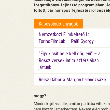
forgatókönyv-fejlesztő programjában. Az
töltött, pár hónapos fejlesztésről beszél
Kapcsolódó anyagok
Nemzetközi Filmkeltető I.:
TorinoFilmLab – Pálfi György
“Egy kicsit bele kell dögleni” – a
Rossz versek intim szférájában
jártunk
Reisz Gábor a Margón halandzsázik
megy?
Mindenki jól viselte, amikor partikba vittek 
nem igazán ismerkedtem. Nekem elég problé