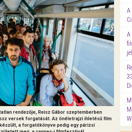
A 
Ci
A
fi
je
R
3
D
Me
M
atlan rendezője, Reisz Gábor szeptemberben
W
sz versek forgatását. Az önéletrajzi ihletésű film
készült, a forgatókönyve pedig egy párizsi
ületett meg, a cannes-i filmfesztivál