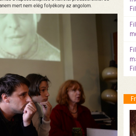
hanem mert nem elég folyékony az angolom.
Fi
Fi
mo
Fi
ma
Fi
F