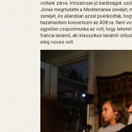
voltunk zárva. Irtózatosan jó barátságok sz
Jonas megmutatta a Mediterranea zenéjét, m
zenéjét, és állandóan azzal poénkodtak, hog
hazamentem koncertezni az A38-ra. Nem volt
egyetlen csoportmunka az volt, hogy lehetett
francia tanárnő, aki klasszikus tanárnő-stílu
elég vicces volt.