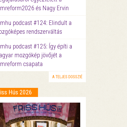
lmreform2026 és Nagy Ervin
lmhu podcast #124: Elindult a
zgóképes rendszerváltás
lmhu podcast #125: Így építi a
gyar mozgókép jövőjét a
lmreform csapata
A TELJES DOSSZIÉ
riss Hús 2026