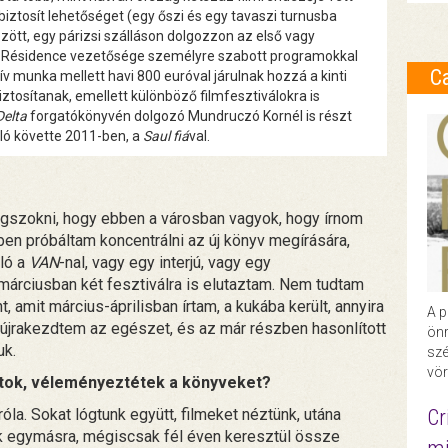
iztosít lehetőséget (egy őszi és egy tavaszi turnusba
ött, egy párizsi szálláson dolgozzon az első vagy
 a Résidence vezetősége személyre szabott programokkal
C
tív munka mellett havi 800 euróval járulnak hozzá a kinti
tosítanak, emellett különböző filmfesztiválokra is
Delta
forgatókönyvén dolgozó Mundruczó Kornél is részt
ló követte 2011-ben, a
Saul fiá
val.
egszokni, hogy ebben a városban vagyok, hogy írnom
ben próbáltam koncentrálni az új könyv megírására,
aló a
VAN
-nal, vagy egy interjú, vagy egy
 márciusban két fesztiválra is elutaztam. Nem tudtam
t, amit március-áprilisban írtam, a kukába került, annyira
A p
n újrakezdtem az egészet, és az már részben hasonlított
önr
uk.
szé
vör
átok, véleményeztétek a könyveket?
la. Sokat lógtunk együtt, filmeket néztünk, utána
Cr
unk egymásra, mégiscsak fél éven keresztül össze