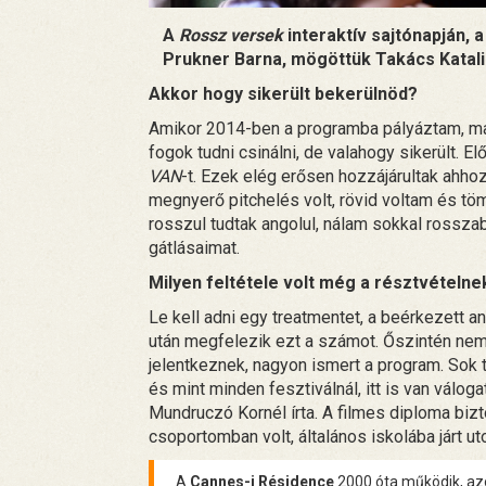
A
Rossz versek
interaktív sajtónapján,
Prukner Barna, mögöttük Takács Katalin
Akkor hogy sikerült bekerülnöd?
Amikor 2014-ben a programba pályáztam, ma
fogok tudni csinálni, de valahogy sikerült. E
VAN
-t. Ezek elég erősen hozzájárultak ahh
megnyerő pitchelés volt, rövid voltam és tömö
rosszul tudtak angolul, nálam sokkal rosszabb
gátlásaimat.
Milyen feltétele volt még a résztvételne
Le kell adni egy treatmentet, a beérkezett a
után megfelezik ezt a számot. Őszintén nem t
jelentkeznek, nagyon ismert a program. Sok 
és mint minden fesztiválnál, itt is van válo
Mundruczó Kornél írta. A filmes diploma bizt
csoportomban volt, általános iskolába járt uto
A
Cannes-i Résidence
2000 óta működik, azó