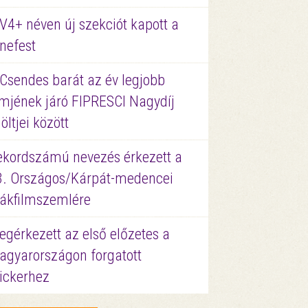
V4+ néven új szekciót kapott a
nefest
 Csendes barát az év legjobb
lmjének járó FIPRESCI Nagydíj
löltjei között
ekordszámú nevezés érkezett a
3. Országos/Kárpát-medencei
iákfilmszemlére
gérkezett az első előzetes a
agyarországon forgatott
ickerhez