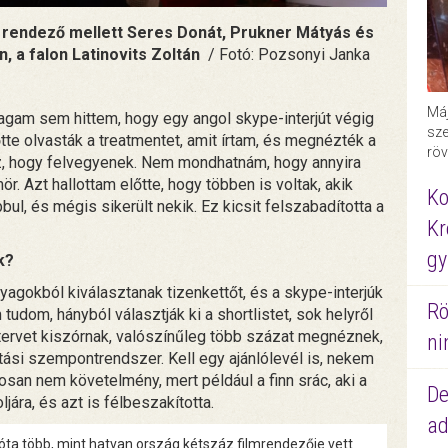
 a rendező mellett Seres Donát, Prukner Mátyás és
, a falon Latinovits Zoltán
/ Fotó: Pozsonyi Janka
Máj
gam sem hittem, hogy egy angol skype-interjút végig
sze
lőtte olvasták a treatmentet, amit írtam, és megnézték a
röv
oz, hogy felvegyenek. Nem mondhatnám, hogy annyira
r. Azt hallottam előtte, hogy többen is voltak, akik
Ko
ul, és mégis sikerült nekik. Ez kicsit felszabadította a
Kr
gy
k?
nyagokból kiválasztanak tizenkettőt, és a skype-interjúk
Rö
udom, hányból választják ki a shortlistet, sok helyről
tervet kiszórnak, valószínűleg több százat megnéznek,
ni
gatási szempontrendszer. Kell egy ajánlólevél is, nekem
osan nem követelmény, mert például a finn srác, aki a
De
ljára, és azt is félbeszakította.
ad
ta több, mint hatvan ország kétszáz filmrendezője vett