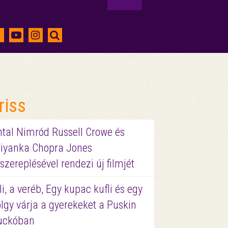
riss
ntal Nimród Russell Crowe és
riyanka Chopra Jones
szereplésével rendezi új filmjét
li, a veréb, Egy kupac kufli és egy
lgy várja a gyerekeket a Puskin
uckóban