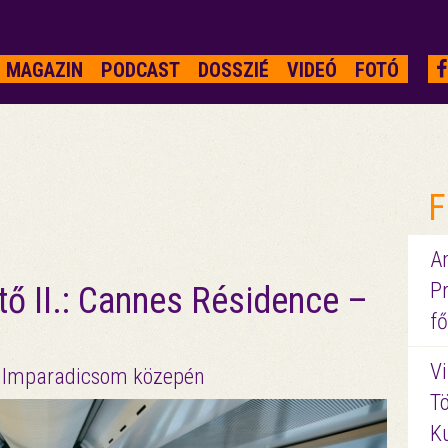
MAGAZIN
PODCAST
DOSSZIÉ
VIDEÓ
FOTÓ
F
A
P
ő II.: Cannes Résidence –
fő
Vi
 filmparadicsom közepén
Tö
K