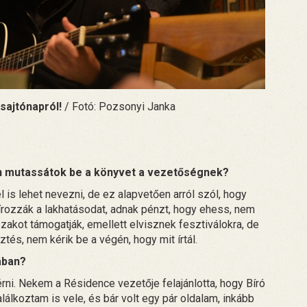
sajtónapról!
/ Fotó: Pozsonyi Janka
én mutassátok be a könyvet a vezetőségnek?
is lehet nevezni, de ez alapvetően arról szól, hogy
írozzák a lakhatásodat, adnak pénzt, hogy ehess, nem
őszakot támogatják, emellett elvisznek fesztiválokra, de
és, nem kérik be a végén, hogy mit írtál.
ában?
rni. Nekem a Résidence vezetője felajánlotta, hogy Bíró
alálkoztam is vele, és bár volt egy pár oldalam, inkább