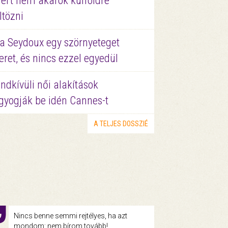
ért nem akarok külföldre
ltözni
a Seydoux egy szörnyeteget
eret, és nincs ezzel egyedül
ndkívüli női alakítások
gyogják be idén Cannes-t
A TELJES DOSSZIÉ
Nincs benne semmi rejtélyes, ha azt
mondom: nem bírom tovább!