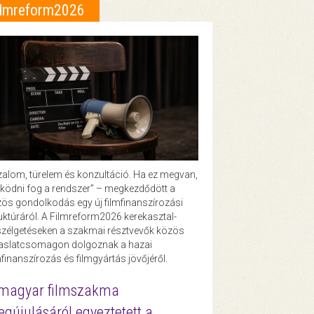
ilmreform2026
zalom, türelem és konzultáció. Ha ez megvan,
ödni fog a rendszer” – megkezdődött a
ös gondolkodás egy új filmfinanszírozási
uktúráról. A Filmreform2026 kerekasztal-
zélgetéseken a szakmai résztvevők közös
vaslatcsomagon dolgoznak a hazai
mfinanszírozás és filmgyártás jövőjéről.
magyar filmszakma
gújulásáról egyeztetett a