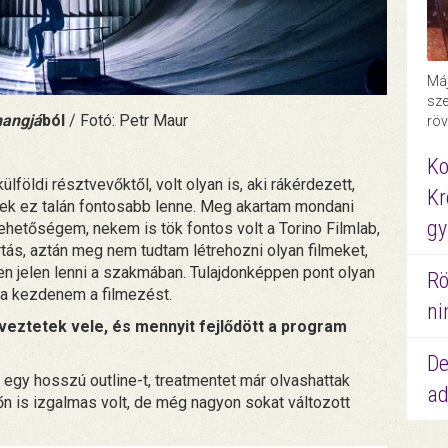
Máj
sze
hangjá
ból
/ Fotó: Petr Maur
röv
Ko
öldi résztvevőktől, volt olyan is, aki rákérdezett,
Kr
nek ez talán fontosabb lenne. Meg akartam mondani
gy
ehetőségem, nekem is tök fontos volt a Torino Filmlab,
ártás, aztán meg nem tudtam létrehozni olyan filmeket,
n jelen lenni a szakmában. Tulajdonképpen pont olyan
Rö
lna kezdenem a filmezést.
ni
eveztetek vele, és mennyit fejlődött a program
De
 egy hosszú outline-t, treatmentet már olvashattak
ad
tőn is izgalmas volt, de még nagyon sokat változott