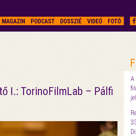
MAGAZIN
PODCAST
DOSSZIÉ
VIDEÓ
FOTÓ
F
A
fi
ő I.: TorinoFilmLab – Pálfi
je
R
3
D