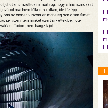
jól jöhet a nemzetközi ismertség, hogy a finanszírozást
 Igazából majdnem túlkoros voltam, ide főképp
Fi
y oda az ember. Viszont én már elég sok olyan filmet
mo
a, így szerintem minket azért is vettek be, hogy
gvalósul. Tudom, nem hangzik jól.
Fi
ma
Fi
F