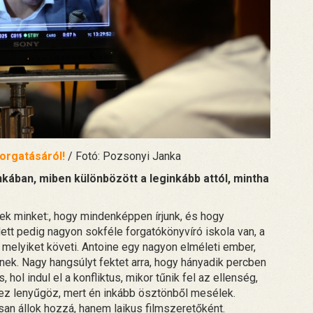
forgatásáról!
/ Fotó: Pozsonyi Janka
nkában, miben különbözött a leginkább attól, mintha
tek minket:, hogy mindenképpen írjunk, és hogy
lett pedig nagyon sokféle forgatókönyvíró iskola van, a
r melyiket követi. Antoine egy nagyon elméleti ember,
ek. Nagy hangsúlyt fektet arra, hogy hányadik percben
, hol indul el a konfliktus, mikor tűnik fel az ellenség,
ez lenyűgöz, mert én inkább ösztönből mesélek.
an állok hozzá, hanem laikus filmszeretőként.