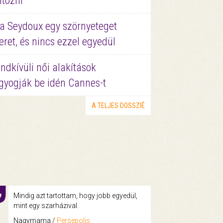
ltözni
a Seydoux egy szörnyeteget
eret, és nincs ezzel egyedül
ndkívüli női alakítások
gyogják be idén Cannes-t
A TELJES DOSSZIÉ
Mindig azt tartottam, hogy jobb egyedül,
mint egy szarházival.
Nagymama /
Persepolis