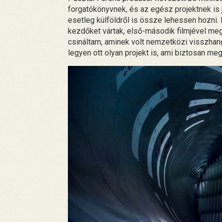
forgatókönyvnek, és az egész projektnek is 
esetleg külföldről is össze lehessen hozni.
kezdőket vártak, első-második filmjével meg
csináltam, aminek volt nemzetközi visszhangj
legyen ott olyan projekt is, ami biztosan me