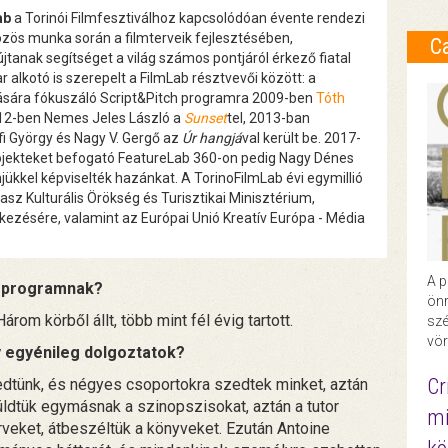
ab
a Torinói Filmfesztiválhoz kapcsolódóan évente rendezi
özös munka során a filmterveik fejlesztésében,
C
anak segítséget a világ számos pontjáról érkező fiatal
alkotó is szerepelt a FilmLab résztvevői között: a
lására fókuszáló Script&Pitch programra 2009-ben
Tóth
012-ben Nemes Jeles László a
Sunset
tel, 2013-ban
fi György és Nagy V. Gergő az
Úr hangjá
val került be. 2017-
rojekteket befogató FeatureLab 360-on pedig Nagy Dénes
jükkel képviselték hazánkat. A TorinoFilmLab évi egymillió
asz Kulturális Örökség és Turisztikai Minisztérium,
kezésére, valamint az Európai Unió Kreatív Európa - Média
A p
a programnak?
önr
m körből állt, több mint fél évig tartott.
szé
vör
y egyénileg dolgoztatok?
Cr
edtünk, és négyes csoportokra szedtek minket, aztán
küldtük egymásnak a szinopszisokat, aztán a tutor
mi
eket, átbeszéltük a könyveket. Ezután Antoine