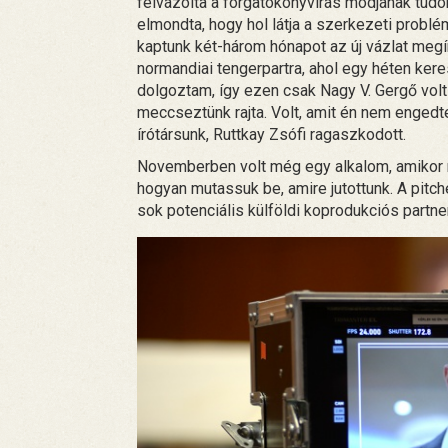
felvázolta a forgatókönyvírás módjának tud
elmondta, hogy hol látja a szerkezeti probl
kaptunk két-három hónapot az új vázlat meg
normandiai tengerpartra, ahol egy héten ker
dolgoztam, így ezen csak Nagy V. Gergő volt
meccseztünk rajta. Volt, amit én nem engedte
írótársunk, Ruttkay Zsófi ragaszkodott.
Novemberben volt még egy alkalom, amikor me
hogyan mutassuk be, amire jutottunk. A pitche
sok potenciális külföldi koprodukciós partne