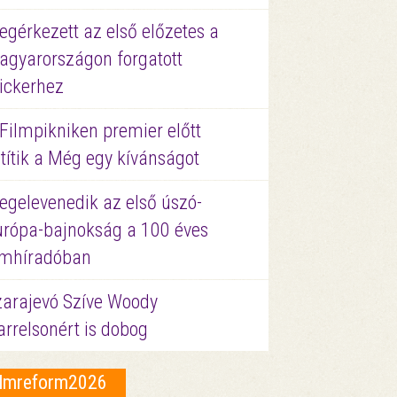
gérkezett az első előzetes a
agyarországon forgatott
ickerhez
Filmpikniken premier előtt
títik a Még egy kívánságot
egelevenedik az első úszó-
urópa-bajnokság a 100 éves
ilmhíradóban
zarajevó Szíve Woody
rrelsonért is dobog
ilmreform2026