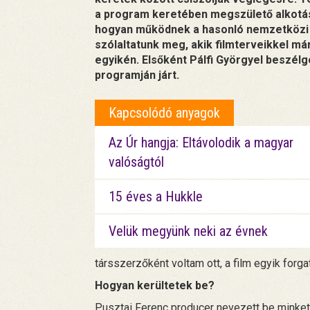
a program keretében megszülető alkotáso
hogyan működnek a hasonló nemzetközi 
szólaltatunk meg, akik filmterveikkel má
egyikén. Elsőként Pálfi Györgyel beszélg
programján járt.
Kapcsolódó anyagok
Az Úr hangja: Eltávolodik a magyar
valóságtól
15 éves a Hukkle
Velük megyünk neki az évnek
társszerzőként voltam ott, a film egyik forga
Hogyan kerültetek be?
Pusztai Ferenc producer nevezett be minket, 