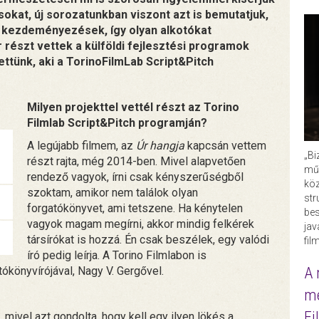
kat, új sorozatunkban viszont azt is bemutatjuk,
kezdeményezések, így olyan alkotókat
r részt vettek a külföldi fejlesztési programok
ettünk, aki a TorinoFilmLab Script&Pitch
Milyen projekttel vettél részt az Torino
Filmlab Script&Pitch programján?
A legújabb filmem, az
Úr hangja
kapcsán vettem
„Bi
részt rajta, még 2014-ben. Mivel alapvetően
műk
rendező vagyok, írni csak kényszerűségből
köz
szoktam, amikor nem találok olyan
str
forgatókönyvet, ami tetszene. Ha kénytelen
bes
vagyok magam megírni, akkor mindig felkérek
ja
társírókat is hozzá. Én csak beszélek, egy valódi
fil
író pedig leírja. A Torino Filmlabon is
A 
tókönyvírójával, Nagy V. Gergővel.
me
Fi
mivel azt gondolta, hogy kell egy ilyen lökés a