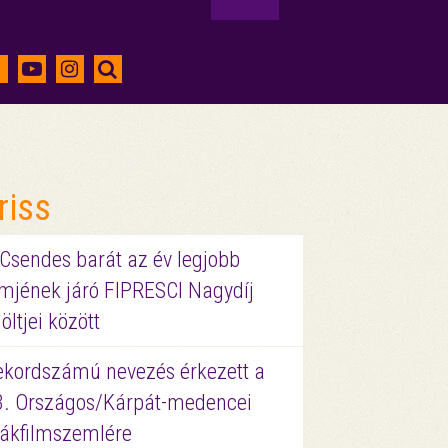
riss
 Csendes barát az év legjobb
lmjének járó FIPRESCI Nagydíj
löltjei között
ekordszámú nevezés érkezett a
3. Országos/Kárpát-medencei
iákfilmszemlére