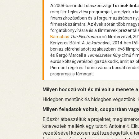
A 2008-ban indult olaszországi
TorinoFilmL
meg filmfejlesztési programjait, amelyek a k
finanszírozásában és a forgalmazásában nyújt
filmesek számára. Az évek során több magyar 
forgatókönyvírásra és a filmtervek prezentá
Barnabás
The Electrons
című filmtervével, 2
Kenyeres Bálint
A Jó katoná
val, 2014-ben Pál
ben az előrehaladott szakaszban lévő filmp
és Gergő Marcell a
Természetes fény
című film
eurós költségvetésből gazdálkodik, amit az ol
Piemont régió és Torino városa bocsát rendel
programja is támogat.
Milyen hosszú volt és mi volt a menete 
Hidegben mentünk és hidegben végeztünk. Háro
Milyen feladatok voltak, csoportban vag
Először átbeszéltük a projektet, megismerk
kineveztek mellénk egy tutort, Antoine-t. El
vezetésével közösen szétszedegettük a terv