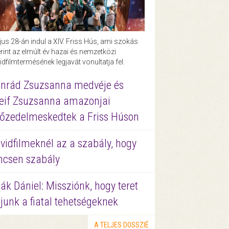
us 28-án indul a XIV. Friss Hús, ami szokás
rint az elmúlt év hazai és nemzetközi
idfilmtermésének legjavát vonultatja fel.
nrád Zsuzsanna medvéje és
eif Zsuzsanna amazonjai
őzedelmeskedtek a Friss Húson
vidfilmeknél az a szabály, hogy
ncsen szabály
ák Dániel: Missziónk, hogy teret
junk a fiatal tehetségeknek
A TELJES DOSSZIÉ