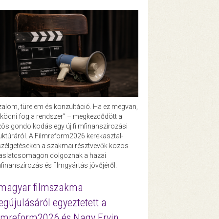
zalom, türelem és konzultáció. Ha ez megvan,
ödni fog a rendszer” – megkezdődött a
ös gondolkodás egy új filmfinanszírozási
uktúráról. A Filmreform2026 kerekasztal-
zélgetéseken a szakmai résztvevők közös
vaslatcsomagon dolgoznak a hazai
mfinanszírozás és filmgyártás jövőjéről.
magyar filmszakma
gújulásáról egyeztetett a
lmreform2026 és Nagy Ervin