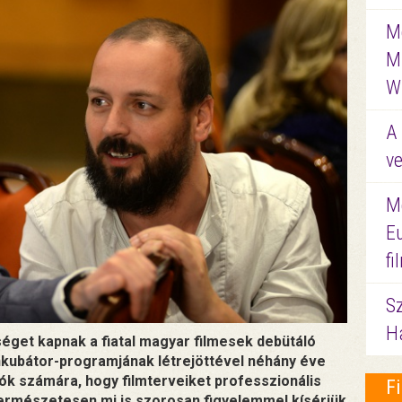
Me
M
W
A 
ve
M
E
f
S
Ha
séget kapnak a fiatal magyar filmesek debütáló
Inkubátor-programjának létrejöttével néhány éve
otók számára, hogy filmterveiket professzionális
F
Természetesen mi is szorosan figyelemmel kísérjük