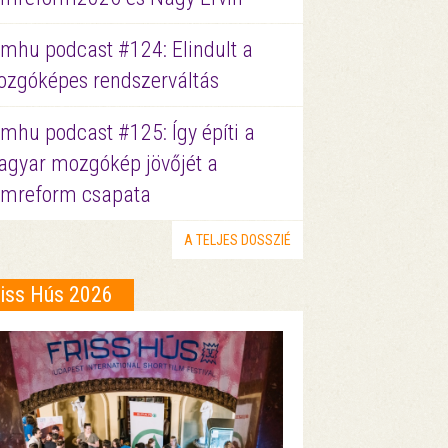
lmhu podcast #124: Elindult a
zgóképes rendszerváltás
lmhu podcast #125: Így építi a
gyar mozgókép jövőjét a
lmreform csapata
A TELJES DOSSZIÉ
riss Hús 2026