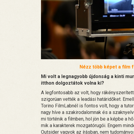
Nézz több képet a film 
Mi volt a legnagyobb újdonság a kinti mu
itthon dolgoztátok volna ki?
A legfontosabb az volt, hogy rákényszerítet
szigorúan vették a leadási határidőket. Emel
Torino FilmLabnél is fontos volt, hogy a tuto
nagy híve a szakirodalomnak és a szaknyelvn
mi történik a filmben, hol jön be a képbe a hős
mik a karakterek mozgatórugói. Engem mind
Outsider vagyok az írásban, nem tudományos