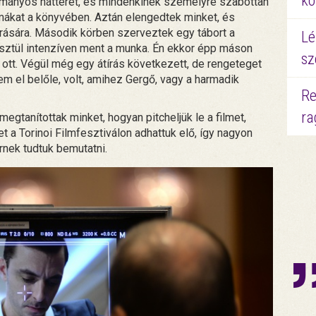
kö
ományos hátterét, és mindenkinek személyre szabottan
émákat a könyvében. Aztán elengedtek minket, és
írására. Második körben szerveztek egy tábort a
Lé
esztül intenzíven ment a munka. Én ekkor épp máson
sz
 ott. Végül még egy átírás következett, de rengeteget
m el belőle, volt, amihez Gergő, vagy a harmadik
Re
ra
gtanítottak minket, hogyan pitcheljük le a filmet,
t a Torinoi Filmfesztiválon adhattuk elő, így nagyon
rnek tudtuk bemutatni.