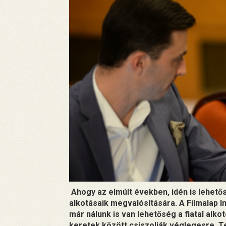
Ahogy az elmúlt években, idén is lehető
alkotásaik megvalósítására. A Filmalap 
már nálunk is van lehetőség a fiatal alk
keretek között csiszolják véglegesre. 