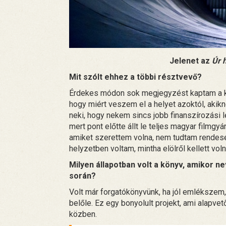
Jelenet az
Úr 
Mit szólt ehhez a többi résztvevő?
Érdekes módon sok megjegyzést kaptam a külf
hogy miért veszem el a helyet azoktól, akik
neki, hogy nekem sincs jobb finanszírozási l
mert pont előtte állt le teljes magyar filmgy
amiket szerettem volna, nem tudtam rendese
helyzetben voltam, mintha elölről kellett vo
Milyen állapotban volt a könyv, amikor n
során?
Volt már forgatókönyvünk, ha jól emlékszem,
belőle. Ez egy bonyolult projekt, ami alapve
közben.