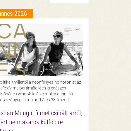
annes 2026
olitikai thrillertől a neonfényes horroron át az
eflexív melodrámáig idén is egészen
lsőséges világok találkoznak a cannes-i
ös szőnyegen május 12. és 23. között.
istian Mungiu filmet csinált arról,
ért nem akarok külföldre